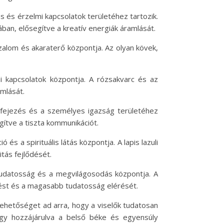
tás és érzelmi kapcsolatok területéhez tartozik.
ában, elősegítve a kreatív energiák áramlását.
zalom és akaraterő központja. Az olyan kövek,
mi kapcsolatok központja. A rózsakvarc és az
mlását.
kifejezés és a személyes igazság területéhez
gítve a tiszta kommunikációt.
s a spirituális látás központja. A lapis lazuli
tás fejlődését.
a tudatosság és a megvilágosodás központja. A
ődést és a magasabb tudatosság elérését.
lehetőséget ad arra, hogy a viselők tudatosan
 így hozzájárulva a belső béke és egyensúly