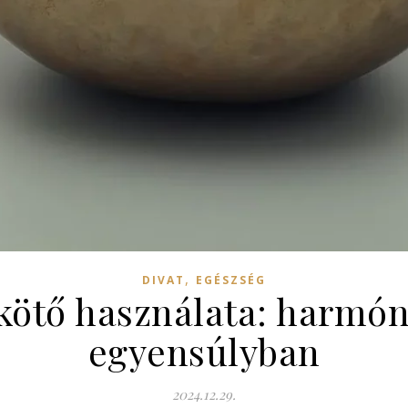
,
DIVAT
EGÉSZSÉG
kötő használata: harmón
egyensúlyban
2024.12.29.