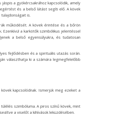
os jáspis a gyökércsakrához kapcsolódik, amely
egértést és a belső látást segíti elő. A kövek
tulajdonságait is.
akrák működését. A kövek érintése és a bőrön
. Ezenkívül a karkötők szimbólikus jelentéssel
eljenek a belső egyensúlyukra, és tudatosan
es fejlődésben és a spirituális utazás során.
pján választhatja ki a számára legmegfelelőbb
ző kövek kapcsolódnak. Ismerjük meg ezeket a
 túlélés szimbóluma. A piros színű kövek, mint
segítve a viselőt a kihívások leküzdésében.