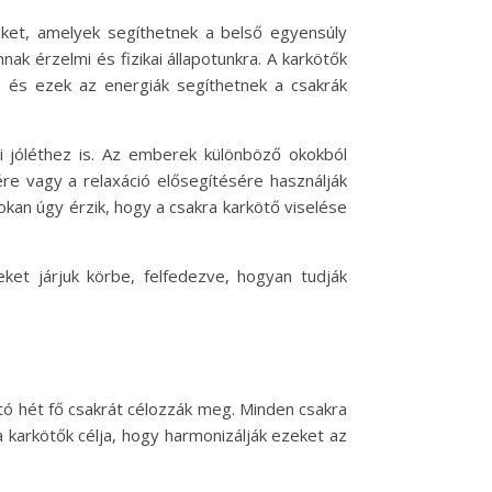
ket, amelyek segíthetnek a belső egyensúly
k érzelmi és fizikai állapotunkra. A karkötők
, és ezek az energiák segíthetnek a csakrák
ai jóléthez is. Az emberek különböző okokból
ére vagy a relaxáció elősegítésére használják
sokan úgy érzik, hogy a csakra karkötő viselése
ket járjuk körbe, felfedezve, hogyan tudják
ató hét fő csakrát célozzák meg. Minden csakra
a karkötők célja, hogy harmonizálják ezeket az