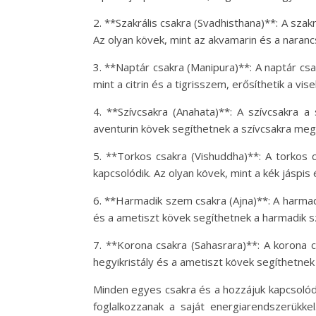
2. **Szakrális csakra (Svadhisthana)**: A szakr
Az olyan kövek, mint az akvamarin és a naranc
3. **Naptár csakra (Manipura)**: A naptár cs
mint a citrin és a tigrisszem, erősíthetik a vi
4. **Szívcsakra (Anahata)**: A szívcsakra a
aventurin kövek segíthetnek a szívcsakra meg
5. **Torkos csakra (Vishuddha)**: A torkos 
kapcsolódik. Az olyan kövek, mint a kék jáspis
6. **Harmadik szem csakra (Ajna)**: A harmadik
és a ametiszt kövek segíthetnek a harmadik sz
7. **Korona csakra (Sahasrara)**: A korona c
hegyikristály és a ametiszt kövek segíthetne
Minden egyes csakra és a hozzájuk kapcsolódó
foglalkozzanak a saját energiarendszerükke