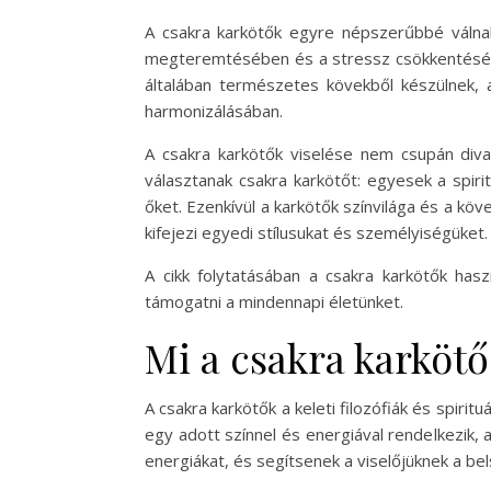
A csakra karkötők egyre népszerűbbé válna
megteremtésében és a stressz csökkentésében.
általában természetes kövekből készülnek, 
harmonizálásában.
A csakra karkötők viselése nem csupán divat
választanak csakra karkötőt: egyesek a spiri
őket. Ezenkívül a karkötők színvilága és a köv
kifejezi egyedi stílusukat és személyiségüket.
A cikk folytatásában a csakra karkötők has
támogatni a mindennapi életünket.
Mi a csakra karköt
A csakra karkötők a keleti filozófiák és spir
egy adott színnel és energiával rendelkezik, 
energiákat, és segítsenek a viselőjüknek a 