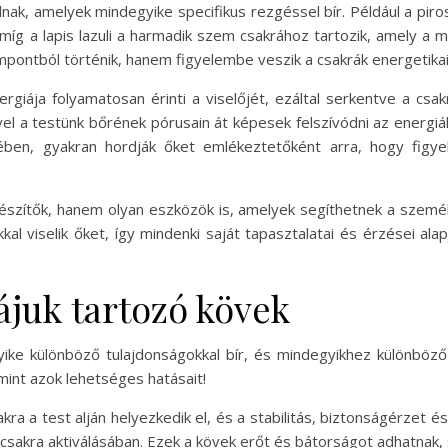
nak, amelyek mindegyike specifikus rezgéssel bír. Például a pir
, míg a lapis lazuli a harmadik szem csakrához tartozik, amely a m
pontból történik, hanem figyelembe veszik a csakrák energetikai 
ergiája folyamatosan érinti a viselőjét, ezáltal serkentve a cs
vel a testünk bőrének pórusain át képesek felszívódni az energiák
ejében, gyakran hordják őket emlékeztetőként arra, hogy figy
észítők, hanem olyan eszközök is, amelyek segíthetnek a személy
l viselik őket, így mindenki saját tapasztalatai és érzései ala
ájuk tartozó kövek
yike különböző tulajdonságokkal bír, és mindegyikhez különbö
mint azok lehetséges hatásait!
ra a test alján helyezkedik el, és a stabilitás, biztonságérzet és
rcsakra aktiválásában. Ezek a kövek erőt és bátorságot adhatnak, 