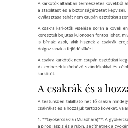
A karkötők általában természetes kövekből áll
a stabilitást és a biztonságérzetet képviseli
kiválasztása tehát nem csupán esztétikai szem
A csakra karkötők viselése során a kövek en
keresztüli bejutás különösen fontos lehet, mi
is bírnak: azok, akik hisznek a csakrák er
dolgozzanak a fejlődésükért.
A csakra karkötők nem csupán esztétikai kieg
Az emberek különböző szándékokkal és célokka
karkötőt.
A csakrák és a hozz
A testünkben található hét fő csakra mindeg
csakrákat és a hozzájuk tartozó köveket, vala
1. **Gyökércsakra (Muladhara)**: A gyökércsak
a piros jáspis és a rubin, segíthetnek a gyöké