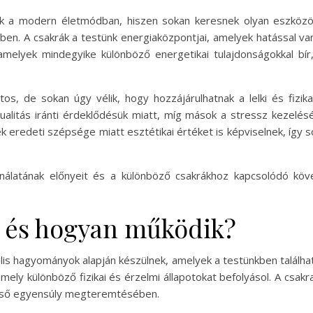
k a modern életmódban, hiszen sokan keresnek olyan eszközö
 A csakrák a testünk energiaközpontjai, amelyek hatással vanna
amelyek mindegyike különböző energetikai tulajdonságokkal bír
os, de sokan úgy vélik, hogy hozzájárulhatnak a lelki és fizik
tualitás iránti érdeklődésük miatt, míg mások a stressz kezelés
ek eredeti szépsége miatt esztétikai értéket is képviselnek, így 
ználatának előnyeit és a különböző csakrákhoz kapcsolódó köve
ő és hogyan működik?
ituális hagyományok alapján készülnek, amelyek a testünkben találh
amely különböző fizikai és érzelmi állapotokat befolyásol. A csakr
belső egyensúly megteremtésében.