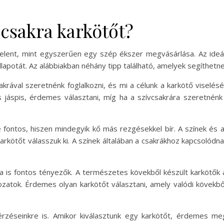
csakra karkötőt?
jelent, mint egyszerűen egy szép ékszer megvásárlása. Az ideál
állapotát. Az alábbiakban néhány tipp található, amelyek segíthet
akrával szeretnénk foglalkozni, és mi a célunk a karkötő viselés
s jáspis, érdemes választani, míg ha a szívcsakrára szeretnénk
fontos, hiszen mindegyik kő más rezgésekkel bír. A színek és a
arkötőt válasszuk ki. A színek általában a csakrákhoz kapcsolódnak
a is fontos tényezők. A természetes kövekből készült karkötők á
zatok. Érdemes olyan karkötőt választani, amely valódi kövekb
érzéseinkre is. Amikor kiválasztunk egy karkötőt, érdemes meg