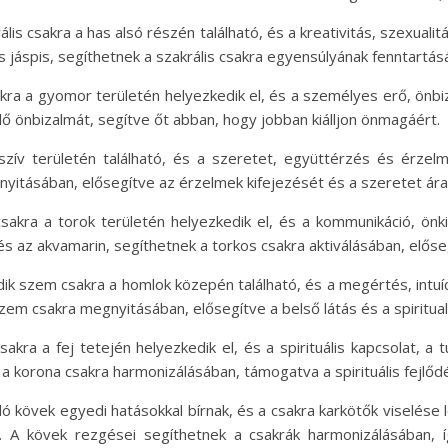
ális csakra a has alsó részén található, és a kreativitás, szexuali
s jáspis, segíthetnek a szakrális csakra egyensúlyának fenntartás
akra a gyomor területén helyezkedik el, és a személyes erő, önbi
selő önbizalmát, segítve őt abban, hogy jobban kiálljon önmagáért.
 szív területén található, és a szeretet, együttérzés és érzel
nyitásában, elősegítve az érzelmek kifejezését és a szeretet ára
csakra a torok területén helyezkedik el, és a kommunikáció, ön
 és az akvamarin, segíthetnek a torkos csakra aktiválásában, előse
 szem csakra a homlok közepén található, és a megértés, intuíció é
em csakra megnyitásában, elősegítve a belső látás és a spirituali
sakra a fej tetején helyezkedik el, és a spirituális kapcsolat, 
k a korona csakra harmonizálásában, támogatva a spirituális fejl
 kövek egyedi hatásokkal bírnak, és a csakra karkötők viselése 
l. A kövek rezgései segíthetnek a csakrák harmonizálásában,