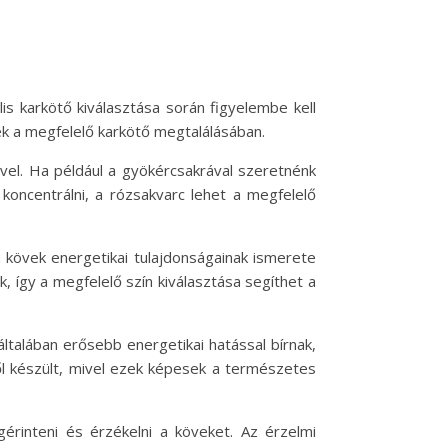
is karkötő kiválasztása során figyelembe kell
nek a megfelelő karkötő megtalálásában.
ével. Ha például a gyökércsakrával szeretnénk
 koncentrálni, a rózsakvarc lehet a megfelelő
 kövek energetikai tulajdonságainak ismerete
, így a megfelelő szín kiválasztása segíthet a
ltalában erősebb energetikai hatással bírnak,
ől készült, mivel ezek képesek a természetes
érinteni és érzékelni a köveket. Az érzelmi