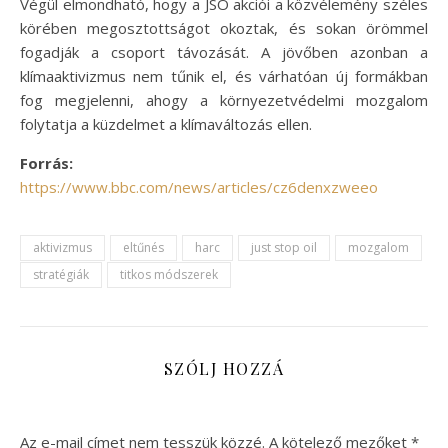
Végül elmondható, hogy a JSO akciói a közvélemény széles
körében megosztottságot okoztak, és sokan örömmel
fogadják a csoport távozását. A jövőben azonban a
klímaaktivizmus nem tűnik el, és várhatóan új formákban
fog megjelenni, ahogy a környezetvédelmi mozgalom
folytatja a küzdelmet a klímaváltozás ellen.
Forrás:
https://www.bbc.com/news/articles/cz6denxzweeo
aktivizmus
eltűnés
harc
just stop oil
mozgalom
stratégiák
titkos módszerek
SZÓLJ HOZZÁ
Az e-mail címet nem tesszük közzé.
A kötelező mezőket
*