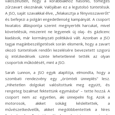
valószínűtlen, hogy a korábbiakhoz hasonló, tömeges
zűrzavart okoznának. Valójában ez a legutolsó tüntetésük.
A JSO, saját szavaikkal élve, „felakasztja a fényvisszaverőt”
és befejezi a polgári engedetlenség kampányát. A csoport
hivatalos álláspontja szerint megnyerték harcukat, mivel
követelésük, miszerint ne legyenek új olaj- és gázlicenc
kiadások, már kormányzati politikává vált. Azonban a JSO
tagjai magánbeszélgetések során elismerik, hogy a zavart
okozó tüntetések rendőri kezelésére bevezetett szigorú
új intézkedések szinte lehetetlenné tették az olyan
csoportok működését, mint a JSO.
Sarah Lunnon, a JSO egyik alapítója, elmondta, hogy a
szombati rendezvény egy „örömteli ünneplés” lesz.
„Hihetetlen dolgokat valósítottunk meg együtt, és
rengeteg bizalmat fektettünk egymásba” – tette hozzá. A
csoport nem az egyetlen, aki ünnepelni fog. Azok a
motorosok, akiket sokáig késleltettek, a
művészetkedvelők, akiket megdöbbentettek a híres