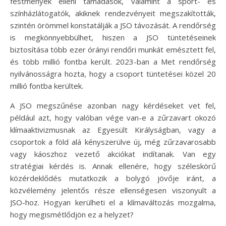
festmények elleni támadások, valamint a sport- és
színházlátogatók, akiknek rendezvényeit megszakították,
szintén örömmel konstatálják a JSO távozását. A rendőrség
is megkönnyebbülhet, hiszen a JSO tüntetéseinek
biztosítása több ezer órányi rendőri munkát emésztett fel,
és több millió fontba került. 2023-ban a Met rendőrség
nyilvánosságra hozta, hogy a csoport tüntetései közel 20
millió fontba kerültek.
A JSO megszűnése azonban nagy kérdéseket vet fel,
például azt, hogy valóban vége van-e a zűrzavart okozó
klímaaktivizmusnak az Egyesült Királyságban, vagy a
csoportok a föld alá kényszerülve új, még zűrzavarosabb
vagy káoszhoz vezető akciókat indítanak. Van egy
stratégiai kérdés is. Annak ellenére, hogy széleskörű
közérdeklődés mutatkozik a bolygó jövője iránt, a
közvélemény jelentős része ellenségesen viszonyult a
JSO-hoz. Hogyan kerülheti el a klímaváltozás mozgalma,
hogy megismétlődjön ez a helyzet?