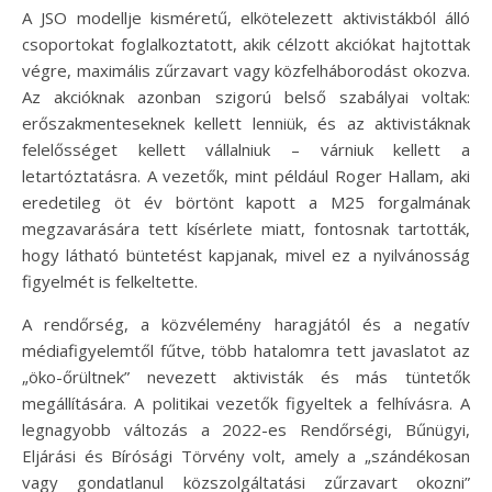
A JSO modellje kisméretű, elkötelezett aktivistákból álló
csoportokat foglalkoztatott, akik célzott akciókat hajtottak
végre, maximális zűrzavart vagy közfelháborodást okozva.
Az akcióknak azonban szigorú belső szabályai voltak:
erőszakmenteseknek kellett lenniük, és az aktivistáknak
felelősséget kellett vállalniuk – várniuk kellett a
letartóztatásra. A vezetők, mint például Roger Hallam, aki
eredetileg öt év börtönt kapott a M25 forgalmának
megzavarására tett kísérlete miatt, fontosnak tartották,
hogy látható büntetést kapjanak, mivel ez a nyilvánosság
figyelmét is felkeltette.
A rendőrség, a közvélemény haragjától és a negatív
médiafigyelemtől fűtve, több hatalomra tett javaslatot az
„öko-őrültnek” nevezett aktivisták és más tüntetők
megállítására. A politikai vezetők figyeltek a felhívásra. A
legnagyobb változás a 2022-es Rendőrségi, Bűnügyi,
Eljárási és Bírósági Törvény volt, amely a „szándékosan
vagy gondatlanul közszolgáltatási zűrzavart okozni”