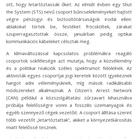
ott, hogy letartóztassák őket. Az elmúlt évben egy Shut
the System (STS) nevű csoport bűncselekményeket hajtott
végre pénzügyi és biztosítótársaságok irodái ellen:
ablakokat törtek be, festéket fröcsköltek, zárakat
szuperragasztottak össze, januárban pedig optikai
kommunikációs kábeleket céloztak meg.
A klímaváltozással kapcsolatos problémákra reagáló
csoportok sokfélesége azt mutatja, hogy a közvélemény
és a politikai reakciók széles spektrumot felölelnek. Az
aktivisták egyes csoportjai jogi keretek között igyekeznek
hangot adni véleményüknek, míg mások radikálisabb
módszereket alkalmaznak. A Citizen’s Arrest Network
(CAN) például a közszolgáltatási zűrzavart kihasználva
próbálja felelősségre vonni a fosszilis üzemanyagok és
egyéb szennyező cégek vezetőit. A csoport állítása szerint
több vezetőt „letartóztattak”, akiket a környezetkárosítás
miatt felelőssé tesznek.