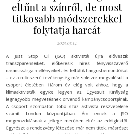
eltűnt a színről, de most
titkosabb módszerekkel
folytatja harcát
2025.05.14.
A Just Stop Oil (JSO) aktivistái újra előveszik
transzparenseiket, előkeresik híres fényvisszaverő
narancssárga mellényeiket, és feltöltik hangosbemondóikat
– ez a rutinszerű tevékenység már sokszor megvalósult a
csoport életében. Három év elég volt ahhoz, hogy a
klímaaktivisták egyike legyen az Egyesült Királyság
legnagyobb megvetésnek örvendő kampánycsoportjának.
A csoport szombaton több száz aktivista részvételére
számít London központjában. Ám ennek a JSO
megmozdulásnak a jellege merőben eltér az eddigiektől.
Egyrészt a rendezvény létezése már nem titok, másrészt