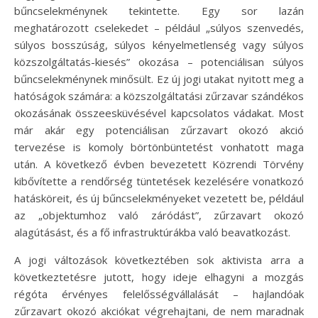
bűncselekménynek tekintette. Egy sor lazán
meghatározott cselekedet – például „súlyos szenvedés,
súlyos bosszúság, súlyos kényelmetlenség vagy súlyos
közszolgáltatás-kiesés” okozása – potenciálisan súlyos
bűncselekménynek minősült. Ez új jogi utakat nyitott meg a
hatóságok számára: a közszolgáltatási zűrzavar szándékos
okozásának összeesküvésével kapcsolatos vádakat. Most
már akár egy potenciálisan zűrzavart okozó akció
tervezése is komoly börtönbüntetést vonhatott maga
után. A következő évben bevezetett Közrendi Törvény
kibővítette a rendőrség tüntetések kezelésére vonatkozó
hatásköreit, és új bűncselekményeket vezetett be, például
az „objektumhoz való záródást”, zűrzavart okozó
alagútásást, és a fő infrastruktúrákba való beavatkozást.
A jogi változások következtében sok aktivista arra a
következtetésre jutott, hogy ideje elhagyni a mozgás
régóta érvényes felelősségvállalását – hajlandóak
zűrzavart okozó akciókat végrehajtani, de nem maradnak