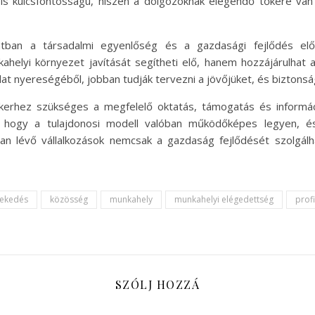
sa is kulcsfontosságú, hiszen a dolgozóknak elegendő tőkére v
atban a társadalmi egyenlőség és a gazdasági fejlődés elő
elyi környezet javítását segítheti elő, hanem hozzájárulhat a
alat nyereségéből, jobban tudják tervezni a jövőjüket, és bizton
 sikerhez szükséges a megfelelő oktatás, támogatás és inform
, hogy a tulajdonosi modell valóban működőképes legyen, é
ban lévő vállalkozások nemcsak a gazdaság fejlődését szolgál
vekedés
közösség
munkahely
munkahelyi elégedettség
prof
SZÓLJ HOZZÁ