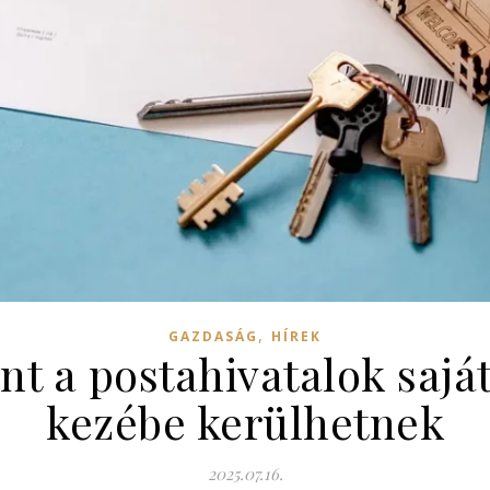
,
GAZDASÁG
HÍREK
nt a postahivatalok sajá
kezébe kerülhetnek
2025.07.16.