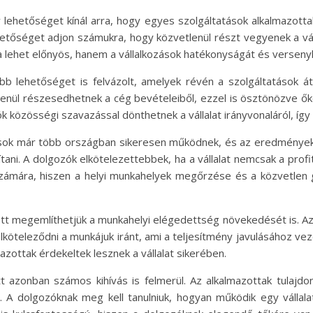
lehetőséget kínál arra, hogy egyes szolgáltatások alkalmazottak
hetőséget adjon számukra, hogy közvetlenül részt vegyenek a váll
 lehet előnyös, hanem a vállalkozások hatékonyságát és verseny
 lehetőséget is felvázolt, amelyek révén a szolgáltatások át
lenül részesedhetnek a cég bevételeiből, ezzel is ösztönözve őke
ók közösségi szavazással dönthetnek a vállalat irányvonaláról, í
zások már több országban sikeresen működnek, és az eredménye
ni. A dolgozók elkötelezettebbek, ha a vállalat nemcsak a profi
számára, hiszen a helyi munkahelyek megőrzése és a közvetlen 
ött megemlíthetjük a munkahelyi elégedettség növekedését is. Azo
köteleződni a munkájuk iránt, ami a teljesítmény javulásához vez
mazottak érdekeltek lesznek a vállalat sikerében.
tt azonban számos kihívás is felmerül. Az alkalmazottak tulaj
 A dolgozóknak meg kell tanulniuk, hogyan működik egy vállalat