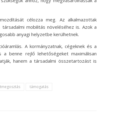
an szükségük ahhoz, hogy megvásárolhassák a
mozdítását célozza meg. Az alkalmazottak
 társadalmi mobilitás növeléséhez is. Azok a
ságosabb anyagi helyzetbe kerülhetnek.
ációáramlás. A kormányzatnak, cégeknek és a
s a benne rejlő lehetőségeket maximálisan
hatják, hanem a társadalmi összetartozást is
itmegosztás
támogatás