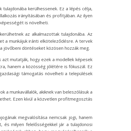
 tulajdonába kerülhessenek. Ez a lépés célja,
alkozás irányításában és profitjában. Az ilyen
képességét is növelheti.
kerülhetnek az alkalmazottak tulajdonába. Az
t a munkájuk iránti elköteleződésre. A tervek
gy a jövőbeni döntéseket közösen hozzák meg.
k azt mutatják, hogy ezek a modellek képesek
tra, hanem a közösség jólétére is fókuszál. Ez
gazdasági támogatás növelheti a települések
k a munkavállalók, akiknek van beleszólásuk a
ethet. Ezen kívül a közvetlen profitmegosztás
donjogának megvalósítása nemcsak jogi, hanem
, és milyen felelősségekkel jár a tulajdonosi