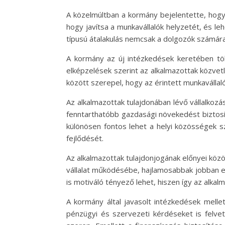
A közelmúltban a kormány bejelentette, hogy 
hogy javítsa a munkavállalók helyzetét, és le
típusú átalakulás nemcsak a dolgozók számára
A kormány az új intézkedések keretében több
elképzelések szerint az alkalmazottak közvet
között szerepel, hogy az érintett munkavállal
Az alkalmazottak tulajdonában lévő vállalko
fenntarthatóbb gazdasági növekedést biztosíta
különösen fontos lehet a helyi közösségek 
fejlődését.
Az alkalmazottak tulajdonjogának előnyei köz
vállalat működésébe, hajlamosabbak jobban el
is motiváló tényező lehet, hiszen így az alkal
A kormány által javasolt intézkedések melle
pénzügyi és szervezeti kérdéseket is felvet.