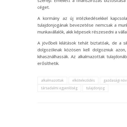
szerep. Emellett a finanszírozás biztosítá
céget.
A kormány az új intézkedésekkel kapcsol
tulajdonjogának bevezetése nemcsak a munkah
munkavállalók, akik képesek részesedni a váll
A jövőbeli kilátások tehát biztatóak, de a
dolgozóknak közösen kell dolgozniuk azon
kihasználhassák. Az alkalmazottak tulajdoná
erősíthetik.
alkalmazottak
elköteleződés
gazdasági nö
társadalmi egyenlőség
tulajdonjog