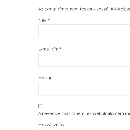
Az e-mail címet nem tesszük közzé.
A kötele
Név
*
E-mail cím
*
Honlap
A nevem, e-mail címem, és weboldalcímem m
Hozzászólás