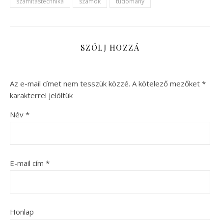
számítástechnika
számok
tudomány
SZÓLJ HOZZÁ
Az e-mail címet nem tesszük közzé.
A kötelező mezőket
*
karakterrel jelöltük
Név
*
E-mail cím
*
Honlap