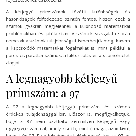
A kétjegyű prímszámok közötti különbségek és
hasonlóságok felfedezése szintén fontos, hiszen ezek a
számok gyakran megjelennek a különböző matematikai
problémákban és játékokban. A számok vizsgálata során
nemcsak a számok tulajdonságait ismerhetjük meg, hanem
a kapcsolódó matematikai fogalmakat is, mint például a
páros és páratlan számok, a faktorizálás és a számelmélet
alapjai.
A legnagyobb kétjegyű
prímszám: a 97
A 97 a legnagyobb kétjegyű prímszám, és számos
érdekes tulajdonsággal bír. Először is, megfigyelhetjük,
hogy a 97 nem osztható semmilyen kétjegyű vagy
egyjegyű számmal, amely kisebb, mint ő maga, azon kívül,
hogy 1 és 97. Ez a tulajdonság különlegessé teszi a 97-et