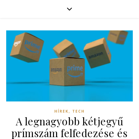
,
HÍREK
TECH
A legnagyobb kétjegyű
prímszám felfedezése és