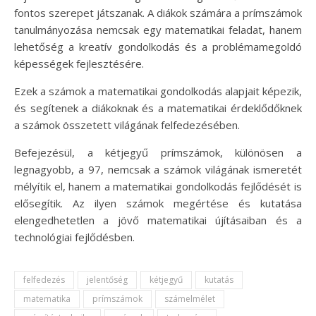
fontos szerepet játszanak. A diákok számára a prímszámok
tanulmányozása nemcsak egy matematikai feladat, hanem
lehetőség a kreatív gondolkodás és a problémamegoldó
képességek fejlesztésére.
Ezek a számok a matematikai gondolkodás alapjait képezik,
és segítenek a diákoknak és a matematikai érdeklődőknek
a számok összetett világának felfedezésében.
Befejezésül, a kétjegyű prímszámok, különösen a
legnagyobb, a 97, nemcsak a számok világának ismeretét
mélyítik el, hanem a matematikai gondolkodás fejlődését is
elősegítik. Az ilyen számok megértése és kutatása
elengedhetetlen a jövő matematikai újításaiban és a
technológiai fejlődésben.
felfedezés
jelentőség
kétjegyű
kutatás
matematika
prímszámok
számelmélet