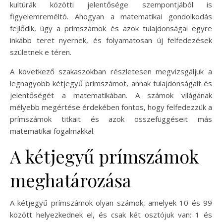
kultúrák közötti jelentősége szempontjából is
figyelemreméltó. Ahogyan a matematikai gondolkodás
fejlődik, úgy a prímszámok és azok tulajdonságai egyre
inkább teret nyernek, és folyamatosan új felfedezések
születnek e téren.
A következő szakaszokban részletesen megvizsgáljuk a
legnagyobb kétjegyű prímszámot, annak tulajdonságait és
jelentőségét a matematikában. A számok világának
mélyebb megértése érdekében fontos, hogy felfedezzük a
prímszámok titkait és azok összefüggéseit más
matematikai fogalmakkal.
A kétjegyű prímszámok
meghatározása
A kétjegyű prímszámok olyan számok, amelyek 10 és 99
között helyezkednek el, és csak két osztójuk van: 1 és