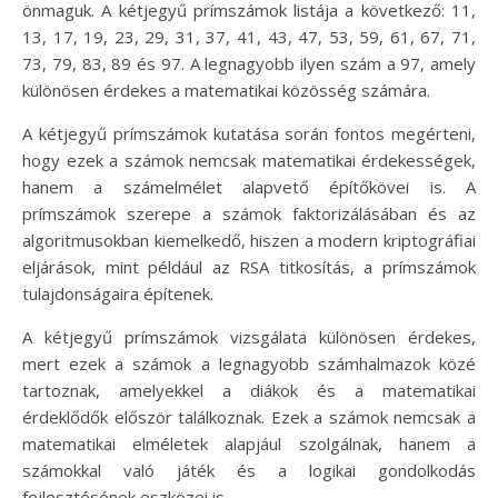
önmaguk. A kétjegyű prímszámok listája a következő: 11,
13, 17, 19, 23, 29, 31, 37, 41, 43, 47, 53, 59, 61, 67, 71,
73, 79, 83, 89 és 97. A legnagyobb ilyen szám a 97, amely
különösen érdekes a matematikai közösség számára.
A kétjegyű prímszámok kutatása során fontos megérteni,
hogy ezek a számok nemcsak matematikai érdekességek,
hanem a számelmélet alapvető építőkövei is. A
prímszámok szerepe a számok faktorizálásában és az
algoritmusokban kiemelkedő, hiszen a modern kriptográfiai
eljárások, mint például az RSA titkosítás, a prímszámok
tulajdonságaira építenek.
A kétjegyű prímszámok vizsgálata különösen érdekes,
mert ezek a számok a legnagyobb számhalmazok közé
tartoznak, amelyekkel a diákok és a matematikai
érdeklődők először találkoznak. Ezek a számok nemcsak a
matematikai elméletek alapjául szolgálnak, hanem a
számokkal való játék és a logikai gondolkodás
fejlesztésének eszközei is.