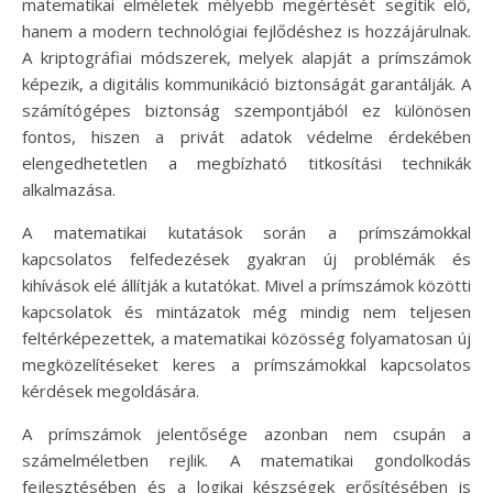
matematikai elméletek mélyebb megértését segítik elő,
hanem a modern technológiai fejlődéshez is hozzájárulnak.
A kriptográfiai módszerek, melyek alapját a prímszámok
képezik, a digitális kommunikáció biztonságát garantálják. A
számítógépes biztonság szempontjából ez különösen
fontos, hiszen a privát adatok védelme érdekében
elengedhetetlen a megbízható titkosítási technikák
alkalmazása.
A matematikai kutatások során a prímszámokkal
kapcsolatos felfedezések gyakran új problémák és
kihívások elé állítják a kutatókat. Mivel a prímszámok közötti
kapcsolatok és mintázatok még mindig nem teljesen
feltérképezettek, a matematikai közösség folyamatosan új
megközelítéseket keres a prímszámokkal kapcsolatos
kérdések megoldására.
A prímszámok jelentősége azonban nem csupán a
számelméletben rejlik. A matematikai gondolkodás
fejlesztésében és a logikai készségek erősítésében is