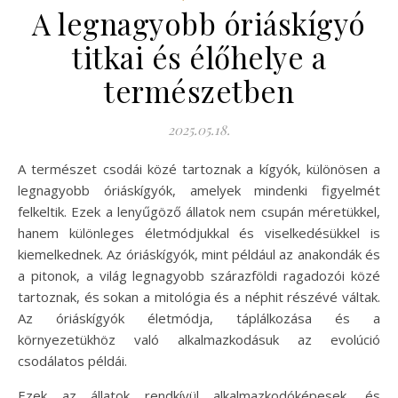
A legnagyobb óriáskígyó
titkai és élőhelye a
természetben
2025.05.18.
A természet csodái közé tartoznak a kígyók, különösen a
legnagyobb óriáskígyók, amelyek mindenki figyelmét
felkeltik. Ezek a lenyűgöző állatok nem csupán méretükkel,
hanem különleges életmódjukkal és viselkedésükkel is
kiemelkednek. Az óriáskígyók, mint például az anakondák és
a pitonok, a világ legnagyobb szárazföldi ragadozói közé
tartoznak, és sokan a mitológia és a néphit részévé váltak.
Az óriáskígyók életmódja, táplálkozása és a
környezetükhöz való alkalmazkodásuk az evolúció
csodálatos példái.
Ezek az állatok rendkívül alkalmazkodóképesek, és