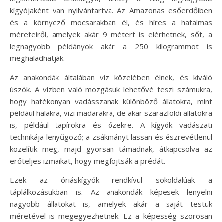
kígyójaként van nyilvántartva. Az Amazonas esőerdőiben
és a környező mocsarakban él, és híres a hatalmas
méreteiről, amelyek akár 9 métert is elérhetnek, sőt, a
legnagyobb példányok akár a 250 kilogrammot is
meghaladhatják.
Az anakondák általában víz közelében élnek, és kiváló
úszók. A vízben való mozgásuk lehetővé teszi számukra,
hogy hatékonyan vadásszanak különböző állatokra, mint
például halakra, vízi madarakra, de akár szárazföldi állatokra
is, például tapírokra és őzekre. A kígyók vadászati
technikája lenyűgöző; a zsákmányt lassan és észrevétlenül
közelítik meg, majd gyorsan támadnak, átkapcsolva az
erőteljes izmaikat, hogy megfojtsák a prédát.
Ezek az óriáskígyók rendkívül sokoldalúak a
táplálkozásukban is. Az anakondák képesek lenyelni
nagyobb állatokat is, amelyek akár a saját testük
méretével is megegyezhetnek. Ez a képesség szorosan