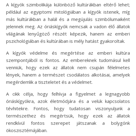
A kígyók szimbolikája különböző kultúrákban eltérő lehet;
például az egyiptomi mitológiában a kígyók istenek, míg
más kultúrákban a halál és a megújulás szimbólumaiként
jelennek meg. Az óriáskígyók nemcsak a vadon élő állatok
világának lenyűgöző részét képezik, hanem az emberi
pszichológiában és kultúrában is mély hatást gyakoroltak.
A kígyók védelme és megértése az emberi kultúra
szempontjából is fontos. Az embereknek tudomásul kell
venniük, hogy ezek az állatok nem csupán félelmetes
lények, hanem a természet csodálatos alkotásai, amelyek
megérdemlik a tiszteletet és a védelmet.
A cikk célja, hogy felhívja a figyelmet a legnagyobb
óriáskígyókra, azok életmódjára és a velük kapcsolatos
tévhitekre. Fontos, hogy tudatosan viszonyuljunk a
természethez és megértsük, hogy ezek az állatok
rendkívül fontos szerepet játszanak a bolygónk
ökoszisztémájában.