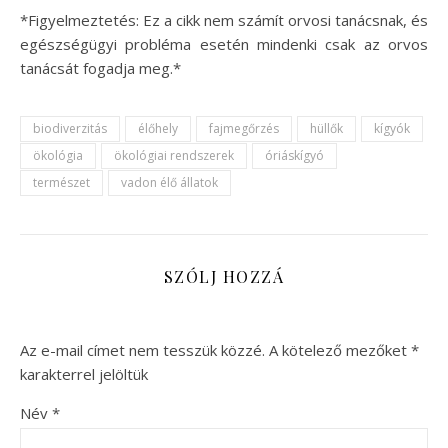
*Figyelmeztetés: Ez a cikk nem számít orvosi tanácsnak, és
egészségügyi probléma esetén mindenki csak az orvos
tanácsát fogadja meg.*
biodiverzitás
élőhely
fajmegőrzés
hüllők
kígyók
ökológia
ökológiai rendszerek
óriáskígyó
természet
vadon élő állatok
SZÓLJ HOZZÁ
Az e-mail címet nem tesszük közzé.
A kötelező mezőket
*
karakterrel jelöltük
Név
*