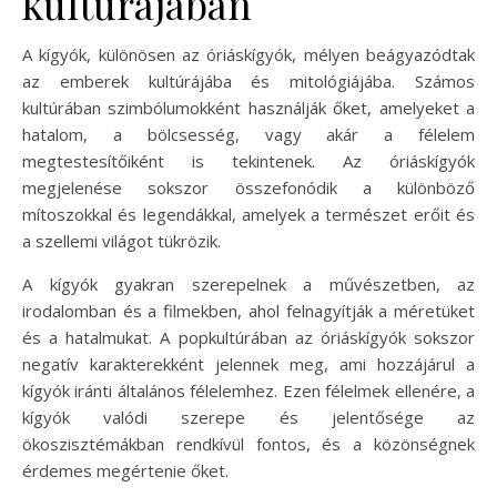
kultúrájában
A kígyók, különösen az óriáskígyók, mélyen beágyazódtak
az emberek kultúrájába és mitológiájába. Számos
kultúrában szimbólumokként használják őket, amelyeket a
hatalom, a bölcsesség, vagy akár a félelem
megtestesítőiként is tekintenek. Az óriáskígyók
megjelenése sokszor összefonódik a különböző
mítoszokkal és legendákkal, amelyek a természet erőit és
a szellemi világot tükrözik.
A kígyók gyakran szerepelnek a művészetben, az
irodalomban és a filmekben, ahol felnagyítják a méretüket
és a hatalmukat. A popkultúrában az óriáskígyók sokszor
negatív karakterekként jelennek meg, ami hozzájárul a
kígyók iránti általános félelemhez. Ezen félelmek ellenére, a
kígyók valódi szerepe és jelentősége az
ökoszisztémákban rendkívül fontos, és a közönségnek
érdemes megértenie őket.