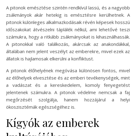
A pitonok emésztése szintén rendkívül lassú, és a nagyobb
zsákmányok akár hetekig is emésztésre kerülhetnek. A
pitonok különleges alkalmazkodásaik révén képesek hosszú
időszakokat átvészelni táplálék nélkül, ami lehetővé teszi
számukra, hogy a ritkább zsákmányokat is kihasználhassák.
A pitonokkal való találkozás, akárcsak az anakondákkal,
általában nem jelent veszélyt az emberekre, mivel ezek az
állatok is hajlamosak elkerülni a konfliktust.
A pitonok élőhelyének megóvása különösen fontos, mivel
az élőhelyek elvesztése és az emberi tevékenységek, mint
a vadászat és a kereskedelem, komoly fenyegetést
jelentenek számukra. A pitonok védelme nemcsak a faj
megőrzését szolgálja, hanem hozzájárul a helyi
ökoszisztémák egészségéhez is.
Kígyók az emberek