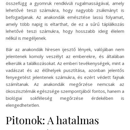
összefügg a gyomruk rendkívüli rugalmasságával, amely
lehetővé teszi számukra, hogy nagyobb zsákmányt is
befogadjanak. Az anakondák emésztése lassú folyamat,
amely több napig is eltarthat, de ez a sűrű táplálkozás
lehetővé teszi számukra, hogy hosszabb ideig élelem
nélkül is megéljenek.
Bár az anakondák híresen ijesztő lények, valójában nem
jelentenek komoly veszélyt az emberekre, és általában
elkerülik a találkozásokat. Az emberi tevékenységek, mint a
vadászat és az élőhelyek pusztítása, azonban jelentős
fenyegetést jelentenek számukra, és ezért védett fajnak
számítanak. Az anakondák megőrzése nemcsak az
ökoszisztémák egészsége szempontjából fontos, hanem a
biológiai sokféleség megőrzése érdekében is
elengedhetetlen.
Pitonok: A hatalmas