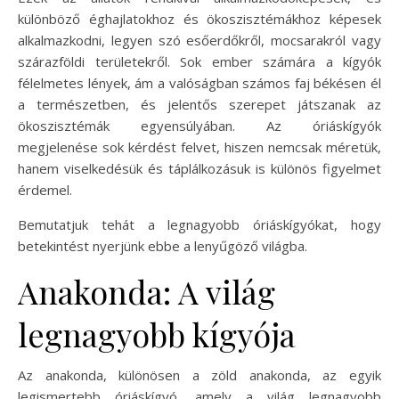
különböző éghajlatokhoz és ökoszisztémákhoz képesek
alkalmazkodni, legyen szó esőerdőkről, mocsarakról vagy
szárazföldi területekről. Sok ember számára a kígyók
félelmetes lények, ám a valóságban számos faj békésen él
a természetben, és jelentős szerepet játszanak az
ökoszisztémák egyensúlyában. Az óriáskígyók
megjelenése sok kérdést felvet, hiszen nemcsak méretük,
hanem viselkedésük és táplálkozásuk is különös figyelmet
érdemel.
Bemutatjuk tehát a legnagyobb óriáskígyókat, hogy
betekintést nyerjünk ebbe a lenyűgöző világba.
Anakonda: A világ
legnagyobb kígyója
Az anakonda, különösen a zöld anakonda, az egyik
legismertebb óriáskígyó, amely a világ legnagyobb