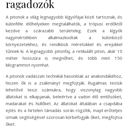
ragadozók
A pitonok a világ legnagyobb kígyófajai közé tartoznak, és
különféle élőhelyeken megtalálhatók, a trópusi erdőktől
kezdve a szárazabb területekig. Ezek a kígyók
nagymértékben alkalmazkodtak a különböző
környezetekhez, és rendkívüli méretükkel és erejükkel
tűnnek ki. A legnagyobb pitonfaj, a retikulált piton, akár 10
méter hosszúra is megnőhet, és több mint 150
kilogrammot nyomhat.
A pitonok vadászati technikái hasonlóak az anakondákéhoz,
hiszen ők is a zsákmányt megfojtják. Rugalmas testük
lehetővé teszi számukra, hogy viszonylag nagyobb
állatokat is elkapjanak, beleértve a vadon élő emlősöket,
madarakat és hüllőket. Az állatokat általában a csapdába
ejtés és a hirtelen támadás során rögzítik, majd erőteljes
izmaik segítségével szorosan körbefogják őket, megfojtva
őket.