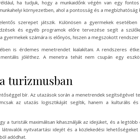
éldául, ha tudjuk, hogy a munkaidőnk végén van egy fontos t
a munkahelyi környezetben, ahol a pontosság és a megbízhatóság
jelentős szerepet játszik. Különösen a gyermekek esetében f
tedzések és egyéb programok előre tervezése segít a szülők
 a gyermekek számára is előnyös, hiszen a megszokott rendszer
ben is érdemes menetrendet kialakítani. A rendszeres étke
és mentális jóléthez. A menetra tehát nem csupán egy eszköz
 a turizmusban
entőséggel bír. Az utazások során a menetrendek segítségével t
emcsak az utazás logisztikáját segítik, hanem a kulturális 
ogy a turisták maximálisan kihasználják az idejüket, és a legtöb
átnivalók nyitvatartási idejét és a közlekedési lehetőségeket is
ból adódhat.