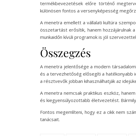
termékbevezetések előre történő megterve
különösen fontos a versenyképesség megőrzés
A menetra emellett a vállalati kultúra szem
összetartást erősítik, hanem hozzájárulnak 
munkaidőn kívüli programok is jól szervezette
Összegzés
A menetra jelentősége a modern társadalomba
és a tervezhetőség elősegíti a hatékonyabb i
a résztvevők jobban kihasználhatják az idejüke
A menetra nemcsak praktikus eszköz, hanem a 
és kiegyensúlyozottabb életvezetést. Bármilyen
Fontos megemlíteni, hogy ez a cikk nem szám
tanácsait.