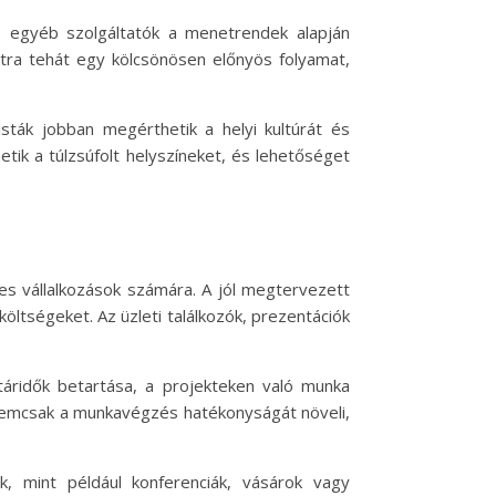
s egyéb szolgáltatók a menetrendek alapján
tra tehát egy kölcsönösen előnyös folyamat,
sták jobban megérthetik a helyi kultúrát és
tik a túlzsúfolt helyszíneket, és lehetőséget
res vállalkozások számára. A jól megtervezett
ltségeket. Az üzleti találkozók, prezentációk
táridők betartása, a projekteken való munka
nemcsak a munkavégzés hatékonyságát növeli,
k, mint például konferenciák, vásárok vagy