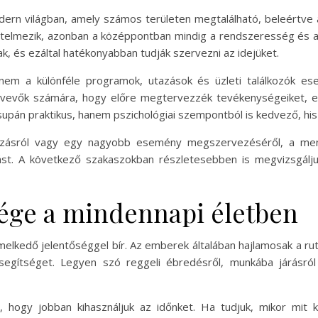
n világban, amely számos területen megtalálható, beleértve a s
elmezik, azonban a középpontban mindig a rendszeresség és a 
, és ezáltal hatékonyabban tudják szervezni az idejüket.
 a különféle programok, utazások és üzleti találkozók eset
tvevők számára, hogy előre megtervezzék tevékenységeiket, ezá
pán praktikus, hanem pszichológiai szempontból is kedvező, hisz
tazásról vagy egy nagyobb esemény megszervezéséről, a me
ást. A következő szakaszokban részletesebben is megvizsgálj
ége a mindennapi életben
elkedő jelentőséggel bír. Az emberek általában hajlamosak a ru
segítséget. Legyen szó reggeli ébredésről, munkába járásró
hogy jobban kihasználjuk az időnket. Ha tudjuk, mikor mit ke