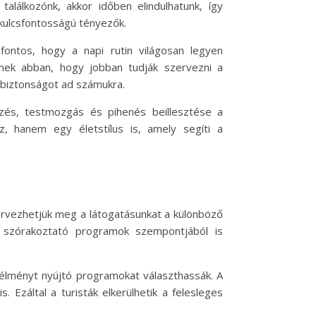
alálkozónk, akkor időben elindulhatunk, így
 kulcsfontosságú tényezők.
ontos, hogy a napi rutin világosan legyen
nek abban, hogy jobban tudják szervezni a
 biztonságot ad számukra.
zés, testmozgás és pihenés beillesztése a
, hanem egy életstílus is, amely segíti a
ervezhetjük meg a látogatásunkat a különböző
és szórakoztató programok szempontjából is
b élményt nyújtó programokat választhassák. A
. Ezáltal a turisták elkerülhetik a felesleges