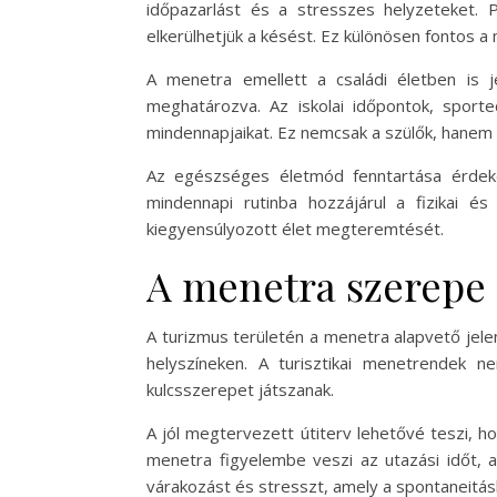
időpazarlást és a stresszes helyzeteket. P
elkerülhetjük a késést. Ez különösen fontos 
A menetra emellett a családi életben is 
meghatározva. Az iskolai időpontok, spor
mindennapjaikat. Ez nemcsak a szülők, hanem
Az egészséges életmód fenntartása érdeké
mindennapi rutinba hozzájárul a fizikai 
kiegyensúlyozott élet megteremtését.
A menetra szerepe
A turizmus területén a menetra alapvető jel
helyszíneken. A turisztikai menetrendek n
kulcsszerepet játszanak.
A jól megtervezett útiterv lehetővé teszi, h
menetra figyelembe veszi az utazási időt, a l
várakozást és stresszt, amely a spontaneitás