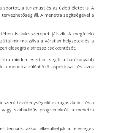
portot, a turizmust és az üzleti életet is. A
tervezhetőség áll. A menetra segítségével a
ében is kulcsszerepet játszik. A megfelelő
ltal minimalizálva a váratlan helyzetek és a
en elősegíti a stressz csökkentését.
netra minden esetben segíti a hatékonyabb
uk a menetra különböző aspektusait és azok
tinszerű tevékenységeikhez ragaszkodni, és a
l vagy szabadidős programokról, a menetra
ll tennünk, akkor elkerülhetjük a felesleges