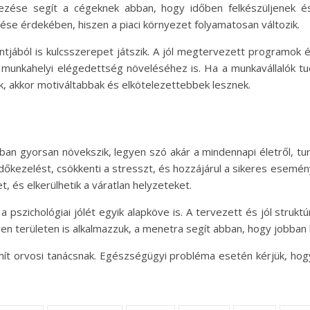
zése segít a cégeknek abban, hogy időben felkészüljenek és 
e érdekében, hiszen a piaci környezet folyamatosan változik.
pontjából is kulcsszerepet játszik. A jól megtervezett programo
a munkahelyi elégedettség növeléséhez is. Ha a munkavállalók t
k, akkor motiváltabbak és elkötelezettebbek lesznek.
n gyorsan növekszik, legyen szó akár a mindennapi életről, turi
dőkezelést, csökkenti a stresszt, és hozzájárul a sikeres esemé
t, és elkerülhetik a váratlan helyzeteket.
pszichológiai jólét egyik alapköve is. A tervezett és jól strukt
 területen is alkalmazzuk, a menetra segít abban, hogy jobban kez
ít orvosi tanácsnak. Egészségügyi probléma esetén kérjük, hog