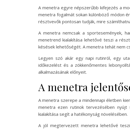
A menetra egyre népszerűbb kifejezés a moder
menetra fogalmát sokan különböző módon ért
résztvevők pontosan tudják, mire számíthatnak
A menetra nemcsak a sportesemények, hanem
menetrend kialakítása lehetővé teszi a rész
késések lehetőségét. A menetra tehát nem csu
Legyen szó akár egy napi rutinról, egy u
időkezelést és a zökkenőmentes lebonyolít
alkalmazásának előnyeit.
A menetra jelentős
A menetra szerepe a mindennapi életben kiem
menetra ezen rutinok tervezésében nyújt 
kialakítása segít a hatékonyság növelésében.
A jól megtervezett menetra lehetővé teszi, 