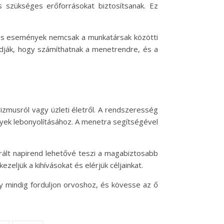
szükséges erőforrásokat biztosítsanak. Ez
k és események nemcsak a munkatársak közötti
udják, hogy számíthatnak a menetrendre, és a
zmusról vagy üzleti életről. A rendszeresség
nyek lebonyolításához. A menetra segítségével
úrált napirend lehetővé teszi a magabiztosabb
eljük a kihívásokat és elérjük céljainkat.
y mindig forduljon orvoshoz, és kövesse az ő