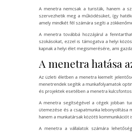
A menetra nemcsak a turisták, hanem a szo
szervezhetik meg a működésüket, így hatéko
amely mindkét fél számára segíti a zökkenőme
A menetra továbbá hozzájárul a fenntarthat
szokásokat, ezzel is támogatva a helyi közös
kapnak a helyi élet megismerésére, ami gazda
A menetra hatása az
Az üzleti életben a menetra kiemelt jelentős
menetrendek segítik a munkafolyamatok optima
és projektek esetében a menetra kulcsfontos
A menetra segítségével a cégek jobban tudj
ütemezése és a csapatmunka lebonyolítása m
hanem a munkatársak közötti kommunikációt is 
A menetra a vállalatok számára lehetősége