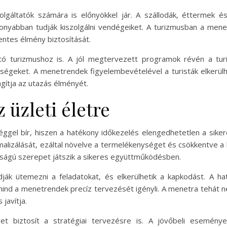
lgáltatók számára is előnyökkel jár. A szállodák, éttermek é
nyabban tudják kiszolgálni vendégeiket. A turizmusban a mene
ntes élmény biztosítását.
ó turizmushoz is. A jól megtervezett programok révén a turi
ségeket. A menetrendek figyelembevételével a turisták elkerülhe
gítja az utazás élményét.
 üzleti életre
éggel bír, hiszen a hatékony időkezelés elengedhetetlen a sike
lizálását, ezáltal növelve a termelékenységet és csökkentve a kö
ságú szerepet játszik a sikeres együttműködésben.
ák ütemezni a feladatokat, és elkerülhetik a kapkodást. A ha
ind a menetrendek precíz tervezését igényli. A menetra tehát 
javítja.
t biztosít a stratégiai tervezésre is. A jövőbeli eseménye