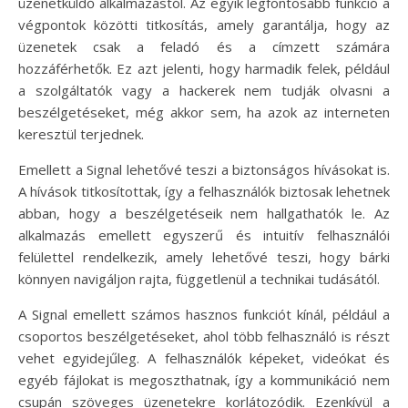
üzenetküldő alkalmazástól. Az egyik legfontosabb funkció a
végpontok közötti titkosítás, amely garantálja, hogy az
üzenetek csak a feladó és a címzett számára
hozzáférhetők. Ez azt jelenti, hogy harmadik felek, például
a szolgáltatók vagy a hackerek nem tudják olvasni a
beszélgetéseket, még akkor sem, ha azok az interneten
keresztül terjednek.
Emellett a Signal lehetővé teszi a biztonságos hívásokat is.
A hívások titkosítottak, így a felhasználók biztosak lehetnek
abban, hogy a beszélgetéseik nem hallgathatók le. Az
alkalmazás emellett egyszerű és intuitív felhasználói
felülettel rendelkezik, amely lehetővé teszi, hogy bárki
könnyen navigáljon rajta, függetlenül a technikai tudásától.
A Signal emellett számos hasznos funkciót kínál, például a
csoportos beszélgetéseket, ahol több felhasználó is részt
vehet egyidejűleg. A felhasználók képeket, videókat és
egyéb fájlokat is megoszthatnak, így a kommunikáció nem
csupán szöveges üzenetekre korlátozódik. Ezenkívül a