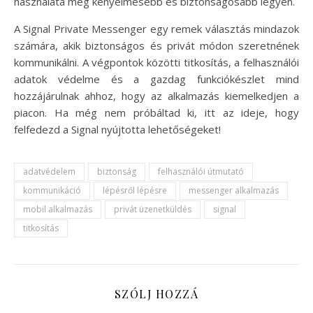
használata még kényelmesebb és biztonságosabb legyen.
A Signal Private Messenger egy remek választás mindazok
számára, akik biztonságos és privát módon szeretnének
kommunikálni. A végpontok közötti titkosítás, a felhasználói
adatok védelme és a gazdag funkciókészlet mind
hozzájárulnak ahhoz, hogy az alkalmazás kiemelkedjen a
piacon. Ha még nem próbáltad ki, itt az ideje, hogy
felfedezd a Signal nyújtotta lehetőségeket!
adatvédelem
biztonság
felhasználói útmutató
kommunikáció
lépésről lépésre
messenger alkalmazás
mobil alkalmazás
privát üzenetküldés
signal
titkosítás
SZÓLJ HOZZÁ