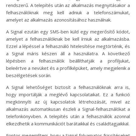
rendszerű. A telepítés után az alkalmazás megnyitásakor a
felhasználóknak meg kell adniuk a telefonszámukat,
amelyet az alkalmazás azonosításához használnak.
A Signal ezután egy SMS-ben küld egy megerősítő kódot,
amelyet a felhasználóknak be kell írniuk az alkalmazásba.
Ezzel a lépéssel a felhasználó hitelesítése megtörténik, és
a Signal máris készen áll a használatra. A következő
lépésben a felhasználók beállíthatják a profiljukat,
beleértve a nevüket és a profilképüket, amely megjelenik a
beszélgetések során.
A Signal lehetőséget biztosít a felhasználóknak arra is,
hogy importálják a meglévő kapcsolataikat. Ez a funkció
megkönnyíti az új kapcsolatok létrehozását, mivel az
alkalmazás automatikusan észleli a Signal-felhasználókat a
telefonkönyvben. A telepítés után a felhasználók azonnal
elkezdhetik a kommunikációt barátaikkal és családtagjaikkal.
Fontos megemlíteni, hogy a Signal folyamatos frissítéseket