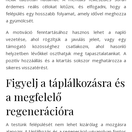
érdemes reális célokat kitűzni, és elfogadni, hogy a
felépülés egy hosszabb folyamat, amely idővel meghozza
a gyümölcsét.
A motiváció fenntartásához hasznos lehet a napló
vezetése, ahol rögzítjük a javulás jeleit, vagy egy
támogató közösséghez csatlakozni, ahol hasonló
helyzetben lévőkkel oszthatjuk meg tapasztalatainkat. A
pozitív hozzáállás és a kitartás sokszor meghatározza a
sikeres visszatérést.
Figyelj a táplálkozásra és
a megfelelő
regenerációra
A testünk felépülését nem lehet kizárólag a mozgásra
alapozni. A táplálkozás és a regeneráció ugyanolyan fontos