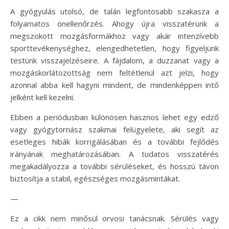
A gyógyulás utolsó, de talán legfontosabb szakasza a
folyamatos önellenőrzés. Ahogy újra visszatérünk a
megszokott mozgásformákhoz vagy akár intenzívebb
sporttevékenységhez, elengedhetetlen, hogy figyeljünk
testünk visszajelzéseire. A fájdalom, a duzzanat vagy a
mozgáskorlátozottság nem feltétlenül azt jelzi, hogy
azonnal abba kell hagyni mindent, de mindenképpen intő
jelként kell kezelni.
Ebben a periódusban különösen hasznos lehet egy edző
vagy gyógytornász szakmai felügyelete, aki segít az
esetleges hibák korrigálásában és a további fejlődés
irányának meghatározásában. A tudatos visszatérés
megakadályozza a további sérüléseket, és hosszú távon
biztosítja a stabil, egészséges mozgásmintákat.
—
Ez a cikk nem minősül orvosi tanácsnak. Sérülés vagy