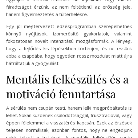
fáradtságot érzünk, az nem feltétlenül az erősség jele,
hanem figyelmeztetés a túlterhelésre.
Egy jól megtervezett edzésprogramban szerepelhetnek
könnyű nyújtások, izomerősítő gyakorlatok, valamint
fokozatosan növelt intenzitású mozgásformák. A lényeg,
hogy a fejlődés kis lépésekben történjen, és ne essünk
abba a csapdába, hogy egyetlen rossz mozdulat miatt újra
hátráltatjuk a gyógyulást.
Mentális felkészülés és a
motiváció fenntartása
A sérülés nem csupán testi, hanem lelki megpróbáltatás is
lehet. Sokan küzdenek csalódottsággal, frusztrációval, vagy
éppen félelemmel a visszatérés kapcsán. Ezek az érzések
teljesen normálisak, azonban fontos, hogy ne engedjünk
nekik túlzottan hatalmat. A mentális felkészülés során