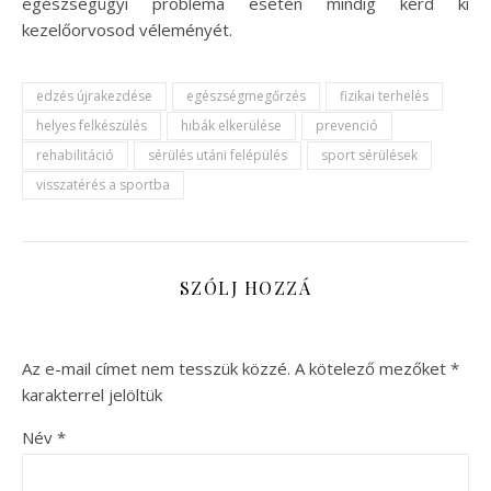
egészségügyi probléma esetén mindig kérd ki
kezelőorvosod véleményét.
edzés újrakezdése
egészségmegőrzés
fizikai terhelés
helyes felkészülés
hibák elkerülése
prevenció
rehabilitáció
sérülés utáni felépülés
sport sérülések
visszatérés a sportba
SZÓLJ HOZZÁ
Az e-mail címet nem tesszük közzé.
A kötelező mezőket
*
karakterrel jelöltük
Név
*