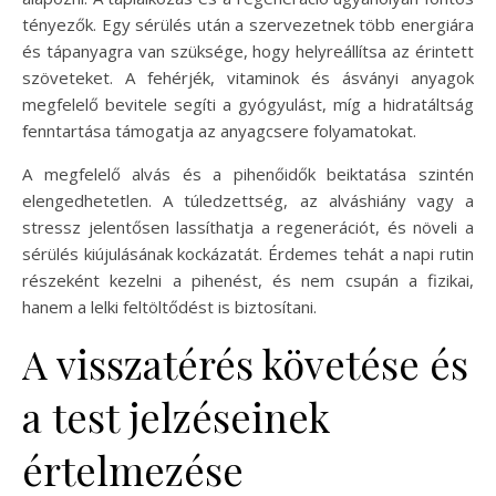
tényezők. Egy sérülés után a szervezetnek több energiára
és tápanyagra van szüksége, hogy helyreállítsa az érintett
szöveteket. A fehérjék, vitaminok és ásványi anyagok
megfelelő bevitele segíti a gyógyulást, míg a hidratáltság
fenntartása támogatja az anyagcsere folyamatokat.
A megfelelő alvás és a pihenőidők beiktatása szintén
elengedhetetlen. A túledzettség, az alváshiány vagy a
stressz jelentősen lassíthatja a regenerációt, és növeli a
sérülés kiújulásának kockázatát. Érdemes tehát a napi rutin
részeként kezelni a pihenést, és nem csupán a fizikai,
hanem a lelki feltöltődést is biztosítani.
A visszatérés követése és
a test jelzéseinek
értelmezése