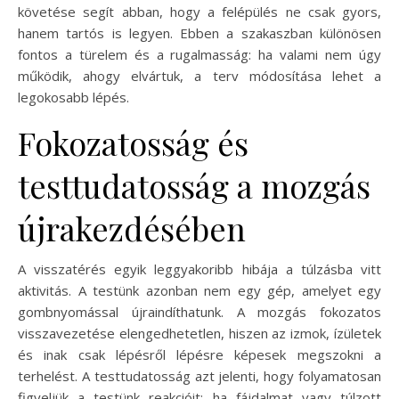
követése segít abban, hogy a felépülés ne csak gyors,
hanem tartós is legyen. Ebben a szakaszban különösen
fontos a türelem és a rugalmasság: ha valami nem úgy
működik, ahogy elvártuk, a terv módosítása lehet a
legokosabb lépés.
Fokozatosság és
testtudatosság a mozgás
újrakezdésében
A visszatérés egyik leggyakoribb hibája a túlzásba vitt
aktivitás. A testünk azonban nem egy gép, amelyet egy
gombnyomással újraindíthatunk. A mozgás fokozatos
visszavezetése elengedhetetlen, hiszen az izmok, ízületek
és inak csak lépésről lépésre képesek megszokni a
terhelést. A testtudatosság azt jelenti, hogy folyamatosan
figyeljük a testünk reakcióit: ha fájdalmat vagy túlzott