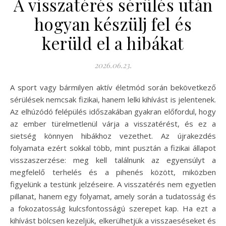
A visszatérés sérülés után
hogyan készülj fel és
kerüld el a hibákat
2026.06.23.
A sport vagy bármilyen aktív életmód során bekövetkező
sérülések nemcsak fizikai, hanem lelki kihívást is jelentenek.
Az elhúzódó felépülés időszakában gyakran előfordul, hogy
az ember türelmetlenül várja a visszatérést, és ez a
sietség könnyen hibákhoz vezethet. Az újrakezdés
folyamata ezért sokkal több, mint pusztán a fizikai állapot
visszaszerzése: meg kell találnunk az egyensúlyt a
megfelelő terhelés és a pihenés között, miközben
figyelünk a testünk jelzéseire. A visszatérés nem egyetlen
pillanat, hanem egy folyamat, amely során a tudatosság és
a fokozatosság kulcsfontosságú szerepet kap. Ha ezt a
kihívást bölcsen kezeljük, elkerülhetjük a visszaeséseket és