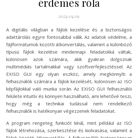
érdemes róla
2024.04.19.
A digitális világban a fájlok kezelése és a biztonságos
adattárolás egyre fontosabbá válik. Az adatok védelme, a
fájlformátumok közötti átkonvertálás, valamint a különböző
típusú fájlok kezelése mindennapi feladatokká váltak,
különösen azok számára, akik gyakran dolgoznak
multimédiás tartalmakkal vagy szoftverfejlesztéssel. Az
EXISO GUI egy olyan eszköz, amely megkönnyíti a
felhasználók számára a fájlok kezelését, különösen az ISO
képfájlokkal való munka során. Az EXISO GUI felhasználói
felülete intuitív és könnyen használható, ami lehetővé teszi,
hogy még a technikai tudással nem rendelkező
felhasználók is hatékonyan végezzenek feladatokat.
A program rengeteg funkciót kínál, mint például az ISO
fájlok létrehozása, szerkesztése és kiolvasása, valamint a
fájlok közötti átkonvertálás. A felhasználók biztonságosan