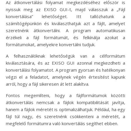
Az átkonvertálási folyamat megkezdéséhez először is
nyissuk meg az EXISO GUI-t, majd válasszuk a „Fájl
konvertálása” lehetőséget. Itt tallózhatunk a
számítógépünkön és kiválaszthatjuk azt a fájlt, amelyet
szeretnénk átkonvertálni. A program automatikusan
érzékeli a fájl formátumát, és felkínálja azokat a
formátumokat, amelyekre konvertálni tudjuk.
A felhasználóknak lehetőségük van a célformátum
kiválasztására, és az EXISO GUI azonnal megkezdheti a
konvertálási folyamatot. A program gyorsan és hatékonyan
végzi el a feladatot, amelynek végén értesítést kapunk
arról, hogy a fájl sikeresen át lett alakítva.
Fontos megemlíteni, hogy a fájlformátumok közötti
átkonvertálás nemcsak a fájlok kompatibilitását javítja,
hanem a fájlok méretét is optimalizálhatjuk. Például, ha egy
fájl túl nagy, és szeretnénk csökkenteni a méretét, a
megfelelő formátumra való konvertálás segíthet ebben.