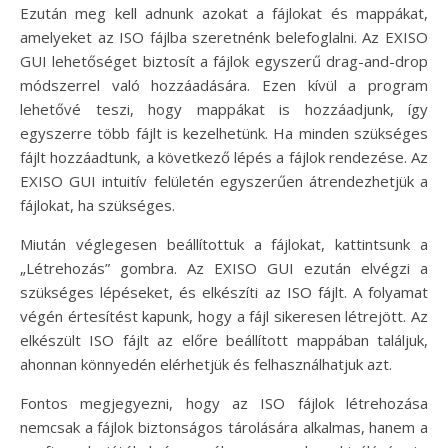
Ezután meg kell adnunk azokat a fájlokat és mappákat,
amelyeket az ISO fájlba szeretnénk belefoglalni. Az EXISO
GUI lehetőséget biztosít a fájlok egyszerű drag-and-drop
módszerrel való hozzáadására. Ezen kívül a program
lehetővé teszi, hogy mappákat is hozzáadjunk, így
egyszerre több fájlt is kezelhetünk. Ha minden szükséges
fájlt hozzáadtunk, a következő lépés a fájlok rendezése. Az
EXISO GUI intuitív felületén egyszerűen átrendezhetjük a
fájlokat, ha szükséges.
Miután véglegesen beállítottuk a fájlokat, kattintsunk a
„Létrehozás” gombra. Az EXISO GUI ezután elvégzi a
szükséges lépéseket, és elkészíti az ISO fájlt. A folyamat
végén értesítést kapunk, hogy a fájl sikeresen létrejött. Az
elkészült ISO fájlt az előre beállított mappában találjuk,
ahonnan könnyedén elérhetjük és felhasználhatjuk azt.
Fontos megjegyezni, hogy az ISO fájlok létrehozása
nemcsak a fájlok biztonságos tárolására alkalmas, hanem a