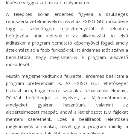
lépésre végigvezet minket a folyamaton.
A telepítés során érdemes figyelni a szükséges
rendszerkövetelményekre, mivel az EXISO GUI működése
függ a számítógép teljesítményétől. A telepítés
befejezése után indítsuk el az alkalmazást. Az első
indításkor a program bemutató képernyővel fogad, amely
áttekintést ad a főbb funkciókról. Itt érdemes időt szánni a
bemutatóra, hogy megismerjük a program alapvető
működését.
Miután megismerkedtünk a felülettel, érdemes beállítani a
program preferenciáit is. Az EXISO GUI lehetőséget
biztosít arra, hogy testre szabjuk a felhasználói élményt.
Például beállíthatjuk a nyelvet, a fájlformátumokat,
amelyeket gyakran használunk, valamint az
alapértelmezett mappát, ahová a létrehozott ISO fájlokat
menteni szeretnénk. Ezek a beállítások jelentősen
megkönnyítik a munkát, mivel így a program mindig a
számunkra legmegfelelőbb módon fog működni.