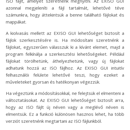
ISO fájlt, amelyet szeretnénk megnyitni. Az EXISO GUI
azonnal megjeleníti a fájl tartalmát, lehetővé téve
számunkra, hogy áttekintsük a benne található fájlokat és
mappákat.
A kiolvasás mellett az EXISO GUI lehetőséget biztosít a
fájlok szerkesztésére is. Ha módosítani szeretnénk a
fájlokat, egyszerűen válasszuk ki a kívánt elemet, majd a
program felkínálja a szerkesztési lehetőségeket. Például
fájlokat törölhetünk, áthelyezhetünk, vagy új fájlokat
adhatunk hozzá az ISO fájlhoz. Az EXISO GUI intuitív
felhasználói felülete lehetővé teszi, hogy ezeket a
műveleteket gyorsan és hatékonyan végezzük.
Ha végeztünk a módosításokkal, ne felejtsük el elmenteni a
változtatásokat. Az EXISO GUI lehetőséget biztosít arra,
hogy az ISO fájlt új néven vagy a meglévő néven is
elmentsük. Ez a funkció különösen hasznos lehet, ha több
verziót szeretnénk megtartani az ISO fájlunkból.