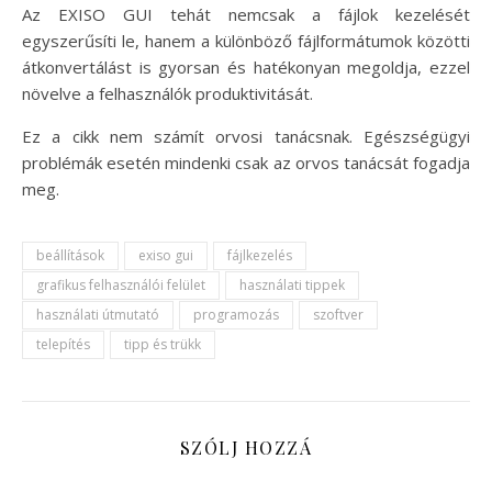
Az EXISO GUI tehát nemcsak a fájlok kezelését
egyszerűsíti le, hanem a különböző fájlformátumok közötti
átkonvertálást is gyorsan és hatékonyan megoldja, ezzel
növelve a felhasználók produktivitását.
Ez a cikk nem számít orvosi tanácsnak. Egészségügyi
problémák esetén mindenki csak az orvos tanácsát fogadja
meg.
beállítások
exiso gui
fájlkezelés
grafikus felhasználói felület
használati tippek
használati útmutató
programozás
szoftver
telepítés
tipp és trükk
SZÓLJ HOZZÁ