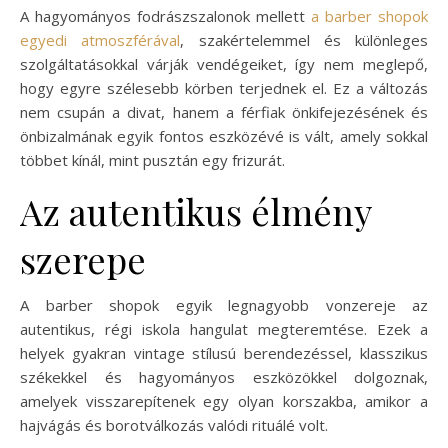
A hagyományos fodrászszalonok mellett
a barber shopok
egyedi atmoszférával
, szakértelemmel és különleges
szolgáltatásokkal várják vendégeiket, így nem meglepő,
hogy egyre szélesebb körben terjednek el. Ez a változás
nem csupán a divat, hanem a férfiak önkifejezésének és
önbizalmának egyik fontos eszközévé is vált, amely sokkal
többet kínál, mint pusztán egy frizurát.
Az autentikus élmény
szerepe
A barber shopok egyik legnagyobb vonzereje az
autentikus, régi iskola hangulat megteremtése. Ezek a
helyek gyakran vintage stílusú berendezéssel, klasszikus
székekkel és hagyományos eszközökkel dolgoznak,
amelyek visszarepítenek egy olyan korszakba, amikor a
hajvágás és borotválkozás valódi rituálé volt.