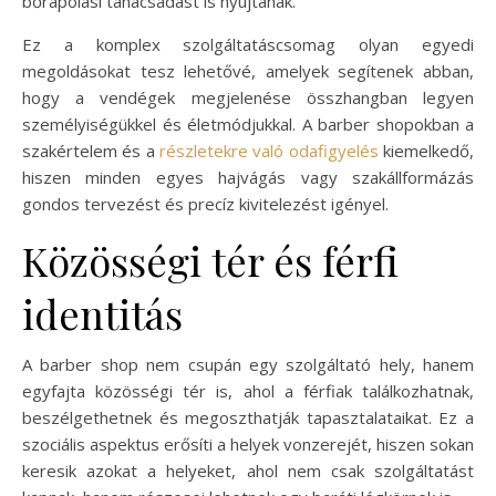
bőrápolási tanácsadást is nyújtanak.
Ez a komplex szolgáltatáscsomag olyan egyedi
megoldásokat tesz lehetővé, amelyek segítenek abban,
hogy a vendégek megjelenése összhangban legyen
személyiségükkel és életmódjukkal. A barber shopokban a
szakértelem és a
részletekre való odafigyelés
kiemelkedő,
hiszen minden egyes hajvágás vagy szakállformázás
gondos tervezést és precíz kivitelezést igényel.
Közösségi tér és férfi
identitás
A barber shop nem csupán egy szolgáltató hely, hanem
egyfajta közösségi tér is, ahol a férfiak találkozhatnak,
beszélgethetnek és megoszthatják tapasztalataikat. Ez a
szociális aspektus erősíti a helyek vonzerejét, hiszen sokan
keresik azokat a helyeket, ahol nem csak szolgáltatást