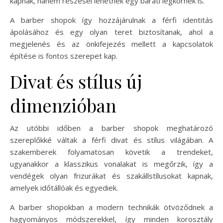
kapnak, hanem részesei lehetnek egy baráti légkörnek is.
A barber shopok így hozzájárulnak a férfi identitás
ápolásához és egy olyan teret biztosítanak, ahol a
megjelenés és az önkifejezés mellett a kapcsolatok
építése is fontos szerepet kap.
Divat és stílus új
dimenzióban
Az utóbbi időben a barber shopok meghatározó
szereplőkké váltak a férfi divat és stílus világában. A
szakemberek folyamatosan követik a trendeket,
ugyanakkor a klasszikus vonalakat is megőrzik, így a
vendégek olyan frizurákat és szakállstílusokat kapnak,
amelyek időtállóak és egyediek.
A barber shopokban a modern technikák ötvöződnek a
hagyományos módszerekkel, így minden korosztály