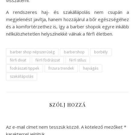
visszatérni.
A rendszeres haj- és szakállápolás nem csupán a
megjelenést javítja, hanem hozzájárul a bőr egészségéhez
és a komfortérzethez is, így a barber shopok egyre inkább
nélkülözhetetlen helyszínekké válnak a férfi életben.
barber shop népszerűség
barbershop
borbély
férfi divat
férfi fodrászat
férfi stílus
fodrászati tippek
frizura trendek
hajvágás
szakállápolás
SZÓLJ HOZZÁ
Az e-mail címet nem tesszük közzé.
A kötelező mezőket
*
karakterrel jelöltük