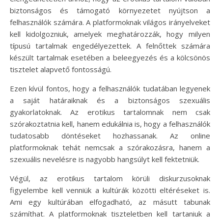
biztonságos és támogató környezetet nyújtson a
felhasználók számára. A platformoknak világos irányelveket
kell kidolgozniuk, amelyek meghatározzák, hogy milyen
típusú tartalmak engedélyezettek. A felnőttek számára
készült tartalmak esetében a beleegyezés és a kölcsönös
tisztelet alapvető fontosságú.
Ezen kívül fontos, hogy a felhasználók tudatában legyenek
a saját határaiknak és a biztonságos szexuális
gyakorlatoknak. Az erotikus tartalomnak nem csak
szórakoztatnia kell, hanem edukálnia is, hogy a felhasználók
tudatosabb döntéseket hozhassanak. Az online
platformoknak tehát nemcsak a szórakozásra, hanem a
szexuális nevelésre is nagyobb hangsúlyt kell fektetniük.
Végül, az erotikus tartalom körüli diskurzusoknak
figyelembe kell venniük a kultúrák közötti eltéréseket is.
Ami egy kultúrában elfogadható, az másutt tabunak
számíthat. A platformoknak tiszteletben kell tartaniuk a