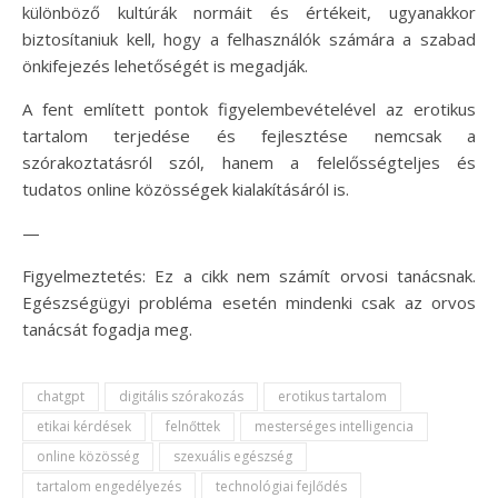
különböző kultúrák normáit és értékeit, ugyanakkor
biztosítaniuk kell, hogy a felhasználók számára a szabad
önkifejezés lehetőségét is megadják.
A fent említett pontok figyelembevételével az erotikus
tartalom terjedése és fejlesztése nemcsak a
szórakoztatásról szól, hanem a felelősségteljes és
tudatos online közösségek kialakításáról is.
—
Figyelmeztetés: Ez a cikk nem számít orvosi tanácsnak.
Egészségügyi probléma esetén mindenki csak az orvos
tanácsát fogadja meg.
chatgpt
digitális szórakozás
erotikus tartalom
etikai kérdések
felnőttek
mesterséges intelligencia
online közösség
szexuális egészség
tartalom engedélyezés
technológiai fejlődés