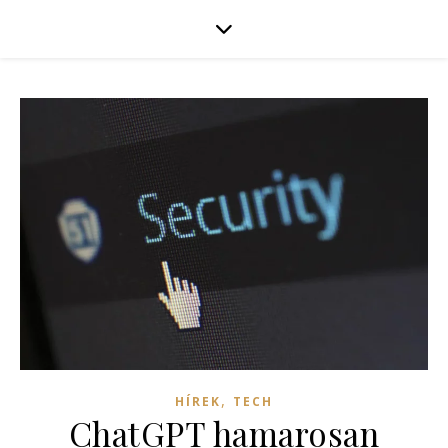
,
HÍREK
TECH
ChatGPT hamarosan