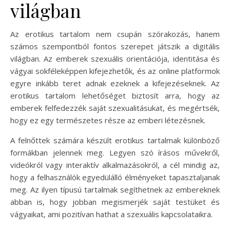
világban
Az erotikus tartalom nem csupán szórakozás, hanem
számos szempontból fontos szerepet játszik a digitális
világban. Az emberek szexuális orientációja, identitása és
vágyai sokféleképpen kifejezhetők, és az online platformok
egyre inkább teret adnak ezeknek a kifejezéseknek. Az
erotikus tartalom lehetőséget biztosít arra, hogy az
emberek felfedezzék saját szexualitásukat, és megértsék,
hogy ez egy természetes része az emberi létezésnek.
A felnőttek számára készült erotikus tartalmak különböző
formákban jelennek meg. Legyen szó írásos művekről,
videókról vagy interaktív alkalmazásokról, a cél mindig az,
hogy a felhasználók egyedülálló élményeket tapasztaljanak
meg. Az ilyen típusú tartalmak segíthetnek az embereknek
abban is, hogy jobban megismerjék saját testüket és
vágyaikat, ami pozitívan hathat a szexuális kapcsolataikra.