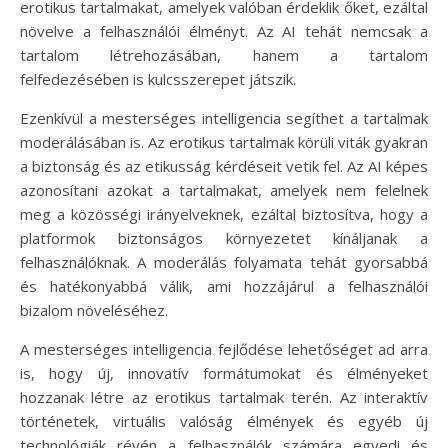
erotikus tartalmakat, amelyek valóban érdeklik őket, ezáltal
növelve a felhasználói élményt. Az AI tehát nemcsak a
tartalom létrehozásában, hanem a tartalom
felfedezésében is kulcsszerepet játszik.
Ezenkívül a mesterséges intelligencia segíthet a tartalmak
moderálásában is. Az erotikus tartalmak körüli viták gyakran
a biztonság és az etikusság kérdéseit vetik fel. Az AI képes
azonosítani azokat a tartalmakat, amelyek nem felelnek
meg a közösségi irányelveknek, ezáltal biztosítva, hogy a
platformok biztonságos környezetet kínáljanak a
felhasználóknak. A moderálás folyamata tehát gyorsabbá
és hatékonyabbá válik, ami hozzájárul a felhasználói
bizalom növeléséhez.
A mesterséges intelligencia fejlődése lehetőséget ad arra
is, hogy új, innovatív formátumokat és élményeket
hozzanak létre az erotikus tartalmak terén. Az interaktív
történetek, virtuális valóság élmények és egyéb új
technológiák révén a felhasználók számára egyedi és