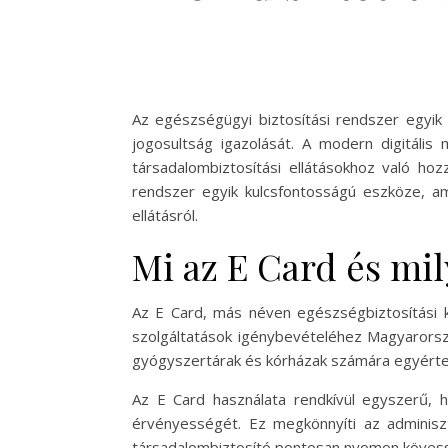
Az egészségügyi biztosítási rendszer egyik
jogosultság igazolását. A modern digitáli
társadalombiztosítási ellátásokhoz való 
rendszer egyik kulcsfontosságú eszköze, ame
ellátásról.
Mi az E Card és mil
Az E Card, más néven egészségbiztosítási k
szolgáltatások igénybevételéhez Magyarország
gyógyszertárak és kórházak számára egyértelm
Az E Card használata rendkívül egyszerű, hi
érvényességét. Ez megkönnyíti az adminiszt
társadalombiztosító pontosan nyomon kövesse 