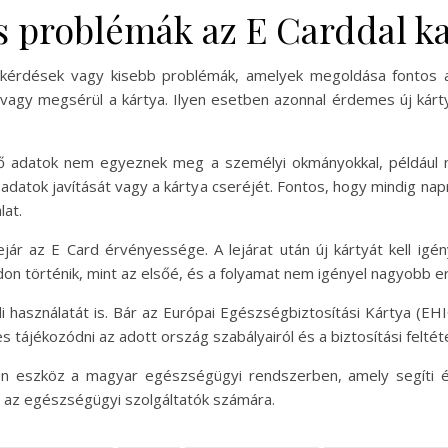
s problémák az E Carddal k
k kérdések vagy kisebb problémák, amelyek megoldása fontos 
k vagy megsérül a kártya. Ilyen esetben azonnal érdemes új kárty
lő adatok nem egyeznek meg a személyi okmányokkal, például n
az adatok javítását vagy a kártya cseréjét. Fontos, hogy mindig n
lat.
ejár az E Card érvényessége. A lejárat után új kártyát kell igén
don történik, mint az elsőé, és a folyamat nem igényel nagyobb er
 használatát is. Bár az Európai Egészségbiztosítási Kártya (EH
tájékozódni az adott ország szabályairól és a biztosítási feltéte
n eszköz a magyar egészségügyi rendszerben, amely segíti és
nd az egészségügyi szolgáltatók számára.