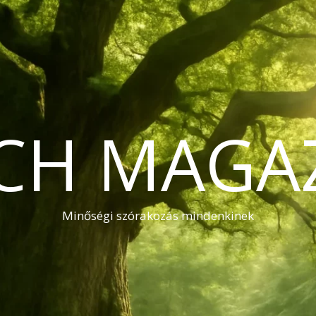
CH MAGA
Minőségi szórakozás mindenkinek