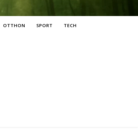
OTTHON
SPORT
TECH