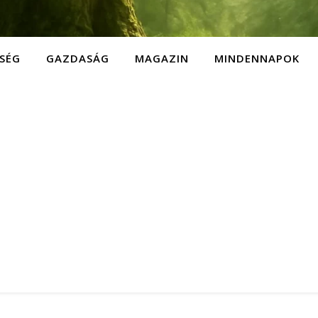
SÉG
GAZDASÁG
MAGAZIN
MINDENNAPOK