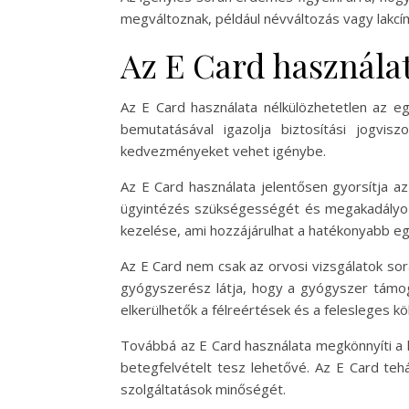
megváltoznak, például névváltozás vagy lakcím
Az E Card használa
Az E Card használata nélkülözhetetlen az eg
bemutatásával igazolja biztosítási jogvi
kedvezményeket vehet igénybe.
Az E Card használata jelentősen gyorsítja az 
ügyintézés szükségességét és megakadályoz
kezelése, ami hozzájárulhat a hatékonyabb eg
Az E Card nem csak az orvosi vizsgálatok so
gyógyszerész látja, hogy a gyógyszer támoga
elkerülhetők a félreértések és a felesleges kö
Továbbá az E Card használata megkönnyíti a k
betegfelvételt tesz lehetővé. Az E Card te
szolgáltatások minőségét.