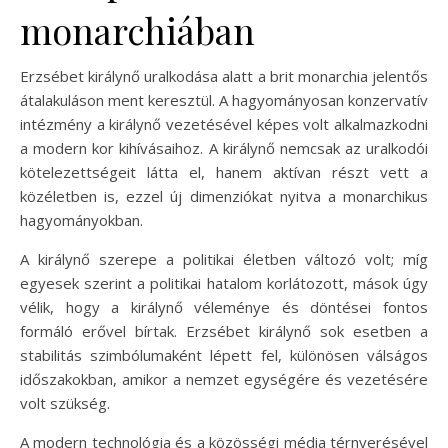
monarchiában
Erzsébet királynő uralkodása alatt a brit monarchia jelentős
átalakuláson ment keresztül. A hagyományosan konzervatív
intézmény a királynő vezetésével képes volt alkalmazkodni
a modern kor kihívásaihoz. A királynő nemcsak az uralkodói
kötelezettségeit látta el, hanem aktívan részt vett a
közéletben is, ezzel új dimenziókat nyitva a monarchikus
hagyományokban.
A királynő szerepe a politikai életben változó volt; míg
egyesek szerint a politikai hatalom korlátozott, mások úgy
vélik, hogy a királynő véleménye és döntései fontos
formáló erővel bírtak. Erzsébet királynő sok esetben a
stabilitás szimbólumaként lépett fel, különösen válságos
időszakokban, amikor a nemzet egységére és vezetésére
volt szükség.
A modern technológia és a közösségi média térnyerésével