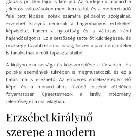
globális politikai tájra is kiterjed. Az ő idején a monarchia
jelentős változásokon ment keresztül, és a modernizáció
felé tett lépései sokak számára példaként szolgálnak.
Erzsébet királynő nemcsak a hagyományos értékeket
képviselte, hanem a nyitottság és a változás iránti
hajlandóságot is. Ez a kettősség tette őt különlegessé, és
öröksége tovább él a mai napig, hiszen a jövő nemzedékei
is tanulhatnak a múlt tapasztalataiból.
A királynő munkássága és közszereplése a társadalmi és
politikai események tükrében is megmutatkozik, és ez a
hatás ma is érezhető. Az emberek emlékezetében élő
képe és a monarchiához fűződő érzelmi kötelékek
folyamatosan újraértelmezik a királyi intézmény
jelentőségét a mai világban.
Erzsébet királynő
szerepe a modern