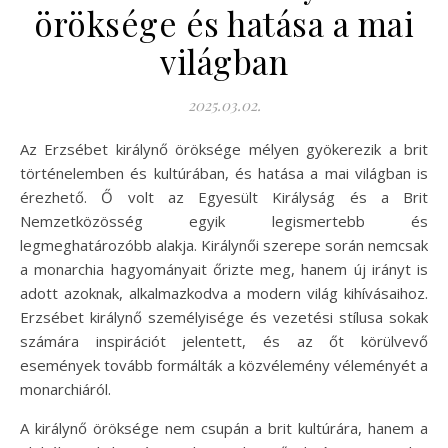
öröksége és hatása a mai
világban
2025.03.02.
Az Erzsébet királynő öröksége mélyen gyökerezik a brit
történelemben és kultúrában, és hatása a mai világban is
érezhető. Ő volt az Egyesült Királyság és a Brit
Nemzetközösség egyik legismertebb és
legmeghatározóbb alakja. Királynői szerepe során nemcsak
a monarchia hagyományait őrizte meg, hanem új irányt is
adott azoknak, alkalmazkodva a modern világ kihívásaihoz.
Erzsébet királynő személyisége és vezetési stílusa sokak
számára inspirációt jelentett, és az őt körülvevő
események tovább formálták a közvélemény véleményét a
monarchiáról.
A királynő öröksége nem csupán a brit kultúrára, hanem a