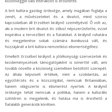
közönséggel való interakciót is erősítette.
A brit kultúra gazdag öröksége, amely magában foglalja a
zenét, a művészeteket és a divatot, mind szoros
kapcsolatban áll Erzsébet királynő személyével. Ő volt az,
aki a modern brit divatot és stílust népszerűsítette, ezzel
inspirálva a tervezőket és a fiatalokat. A királynő ruhatára
és megjelenése sokak számára ikonikussá vált, és
hozzájárult a brit kultúra nemzetközi elismertségéhez.
Emellett Erzsébet királynő a jótékonysági szervezetek és
kezdeményezések támogatójaként is ismertté vált, ami
tovább növelte a közönség szemében betöltött szerepét.
Az általa képviselt értékek, mint a szolidaritás, az
együttérzés és a közszolgálat, nemcsak Britanniában,
hanem világszerte is elismerést nyertek. A királynő
öröksége tehát nemcsak a politikai, hanem a kulturális
színtéren is megjelenik, és hatása ma is érezhető a
fiatalabb generációk körében.