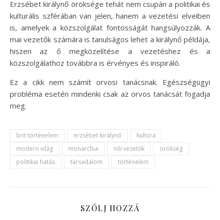
Erzsébet királynő öröksége tehát nem csupán a politikai és
kulturális szférában van jelen, hanem a vezetési elveiben
is, amelyek a közszolgálat fontosságát hangsúlyozzák. A
mai vezetők számára is tanulságos lehet a királynő példája,
hiszen az ő megközelítése a vezetéshez és a
közszolgálathoz továbbra is érvényes és inspiráló.
Ez a cikk nem számít orvosi tanácsnak. Egészségügyi
probléma esetén mindenki csak az orvos tanácsát fogadja
meg.
brit történelem
erzsébet királynő
kultúra
modern világ
monarchia
női vezetők
örökség
politikai hatás
társadalom
történelem
SZÓLJ HOZZÁ