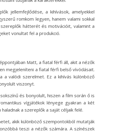
ők jellemfejlődése, a kihívások, amelyekkel
egyszerű romkom legyen, hanem valami sokkal
szereplők hátterét és motivációit, valamint a
ket vonultat fel a produkció.
pontjában Matt, a fiatal férfi áll, akit a nézők
 megjeleníteni a fiatal férfi belső vívódásait.
ja a valódi szerelmet. Ez a kihívás különböző
nyolult viszonyt.
sokszínű és bonyolult, hiszen a film során ő is
 romantikus vígjátékok lényege gyakran a két
aladnak a szereplők a saját céljaik felé.
énetet, akik különböző szempontokból mutatják
 vonzóbbá teszi a nézők számára. A színészek