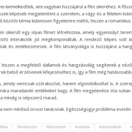
ei kiemelkedőek, ami nagyban hozzájárul a film sikeréhez. A főszer
zek képesek megjeleníteni a szerelem, a vágy és a félelem külö
 közötti kémia különösen figyelemre méltó, hiszen a romantikus s
en sikerült egy olyan filmet létrehoznia, amely egyensúlyt tere
tti interakciók jól megkomponáltak. A rendező képes volt ki
ak és emlékezetesek. A film látványvilága is hozzájárul a han
ot, hiszen a megfelelő dallamok és hangzásvilág segítenek a n
rek belső érzéseinek kifejezéséhez is, így a film még hatásosabbá
lm, amely nemcsak szórakoztat, hanem elgondolkodtat is. A sze
mára maradandó emlékeket hagy. A film megjelenése óta sokan f
ja mindig is népszerű marad.
lma nem minősül orvosi tanácsnak. Egészségügyi probléma esetén 
titkai
filmelemzés
filmtörténet
komédia
kulisszatitkok