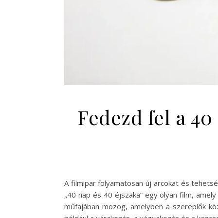
Fedezd fel a 40
A filmipar folyamatosan új arcokat és tehetsé
„40 nap és 40 éjszaka” egy olyan film, amely 
műfajában mozog, amelyben a szereplők közö
például a várakozás, a vágyakozás és a kapcso