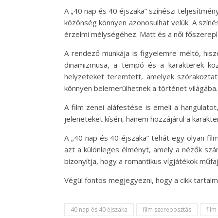
A „40 nap és 40 éjszaka” színészi teljesítmény
közönség könnyen azonosulhat velük. A színés
érzelmi mélységéhez. Matt és a női főszereplő
A rendező munkája is figyelemre méltó, hisz
dinamizmusa, a tempó és a karakterek közö
helyzeteket teremtett, amelyek szórakoztató
könnyen belemerülhetnek a történet világába.
A film zenei aláfestése is emeli a hangulat
jeleneteket kíséri, hanem hozzájárul a karakte
A „40 nap és 40 éjszaka” tehát egy olyan fi
azt a különleges élményt, amely a nézők szá
bizonyítja, hogy a romantikus vígjátékok műfa
Végül fontos megjegyezni, hogy a cikk tarta
40 nap és 40 éjszaka
film szereposztás
film 