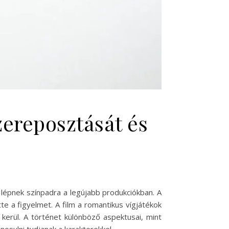
zereposztását és
k lépnek színpadra a legújabb produkciókban. A
te a figyelmet. A film a romantikus vígjátékok
erül. A történet különböző aspektusai, mint
osulni tudjanak a karakterekkel.