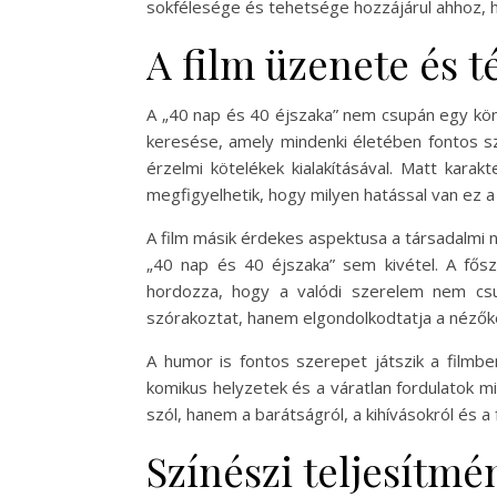
sokfélesége és tehetsége hozzájárul ahhoz, 
A film üzenete és 
A „40 nap és 40 éjszaka” nem csupán egy kön
keresése, amely mindenki életében fontos sz
érzelmi kötelékek kialakításával. Matt karak
megfigyelhetik, hogy milyen hatással van ez a
A film másik érdekes aspektusa a társadalmi n
„40 nap és 40 éjszaka” sem kivétel. A fősz
hordozza, hogy a valódi szerelem nem csup
szórakoztat, hanem elgondolkodtatja a nézőket
A humor is fontos szerepet játszik a filmbe
komikus helyzetek és a váratlan fordulatok m
szól, hanem a barátságról, a kihívásokról és a 
Színészi teljesítm