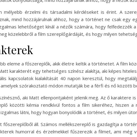
 mélyebb érzelmi és társadalmi kérdéseket is érint. A szerepl
nak, mind hozzájárulnak ahhoz, hogy a történet ne csak egy 
 izgalmas lehetőséget kínál a nézők számára, hogy felfedezzék a 
g közelebbről a film szereplőgárdáját, és hogy milyen tehetsége
akterek
b eleme a főszereplők, akik életre keltik a történetet. A film közép
att karakterét egy tehetséges színész alakítja, aki képes hitelesen
ális kapcsolatok kialakítását 40 napon keresztül, hogy megtalál
melyek szórakoztató módon mutatják be a férfi és nő közötti bo
zínésznő, aki Matt ellenpontjaként jelenik meg. Az ő karaktere is 
eplő közötti kémia rendkívül fontos a film sikeréhez, hiszen a
zgalmas látni, hogy hogyan bonyolódik a történet, és milyen úton h
 főszereplőből áll. Számos mellékszereplő is gazdagítja a tört
akterek humorral és érzelmekkel fűszerezik a filmet, ami még