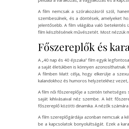
A film nemcsak a szórakozásról szól, hanem
szembesülnek, és a döntések, amelyeket hoz
jelentősebb. A film világába való betekintés
film készítésének művészetét. Most nézzük me
Főszereplők és kar
A „40 nap és 40 éjszaka” film egyik legfontosab
a saját életükben is könnyen azonosíthatnak. M
A filmben Matt célja, hogy elkerülje a szexu
kalandokhoz és humoros helyzetekhez vezet, a
A film női főszereplője a szintén tehetséges s
saját kihívásaival néz szembe. A két főszer
főszereplő közötti dinamika. A nézők számára i
A film szereplőgárdája azonban nemcsak a két
be a kapcsolatok bonyolultságát. Ezek a kar