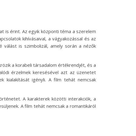
 is érint. Az egyik központi téma a szerelem
csolatok kihívásaival, a vágyakozással és az
té válást is szimbolizál, amely során a nézők
rözik a korabeli társadalom értékrendjét, és a
valódi érzelmek keresésével azt az üzenetet
kialakítását igényli. A film tehát nemcsak
ténetet. A karakterek közötti interakciók, a
süljenek. A film tehát nemcsak a romantikáról