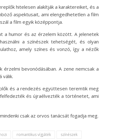
eplők hitelesen alakítják a karaktereiket, és a
nböző aspektusait, ami elengedhetetlen a film
zál a film egyik középpontja.
mt a humor és az érzelem között. A jelenetek
használni a színészek tehetségét, és olyan
gulathoz, amely színes és vonzó, így a nézők
ézők érzelmi bevonódásában. A zene nemcsak a
 válik.
replők és a rendezés együttesen teremtik meg
elfedezték és újraélvezték a történetet, ami
mindenki csak az orvos tanácsát fogadja meg.
mozi
romantikus vígjáték
színészek