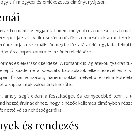
hogy a film egyedi és emlékezetes élményt nyújtson.
témái
nyed romantikus vígjáték, hanem mélyebb üzeneteket és témákat
erepet játszik. A film során a nézők szembesülnek a modern kap
terének útja a szexuális önmegtartóztatás felé egyfajta felnőt
 döntés a kapcsolataira és az önértékelésére.
ormák és elvárások kérdése. A romantikus vígjátékok gyakran tük
ereplő küzdelme a szexuális kapcsolatok elkerülésével és a 
án fizikai vonzalom, hanem sokkal mélyebb érzelmi kötelékek 
 a kapcsolatok valódi értelméről is.
n, amely segít oldani a feszültséget és könnyedebbé tenni a tör
ind hozzájárulnak ahhoz, hogy a nézők kellemes élményben része
felnőtté válás nehézségeiről is.
ények és rendezés