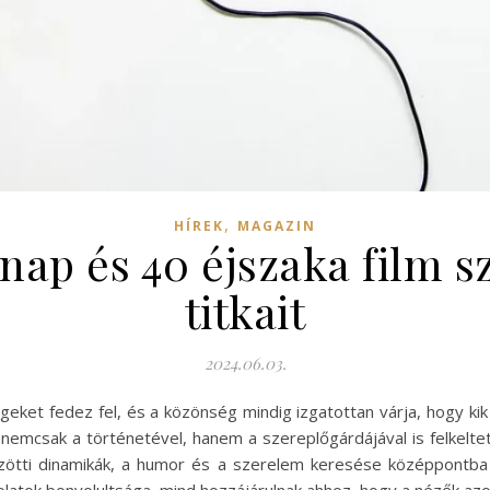
,
HÍREK
MAGAZIN
 nap és 40 éjszaka film s
titkait
2024.06.03.
geket fedez fel, és a közönség mindig izgatottan várja, hogy ki
nemcsak a történetével, hanem a szereplőgárdájával is felkeltet
tti dinamikák, a humor és a szerelem keresése középpontba k
latok bonyolultsága, mind hozzájárulnak ahhoz, hogy a nézők azon