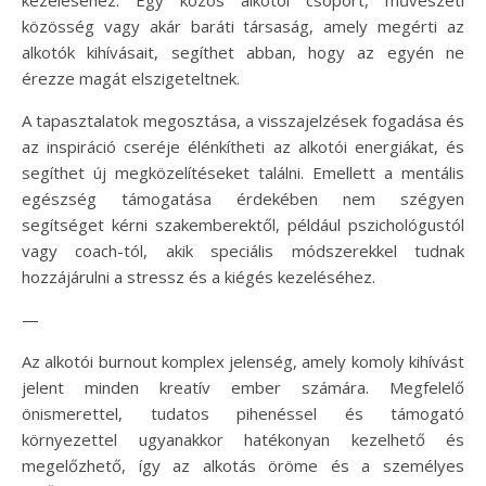
közösség vagy akár baráti társaság, amely megérti az
alkotók kihívásait, segíthet abban, hogy az egyén ne
érezze magát elszigeteltnek.
A tapasztalatok megosztása, a visszajelzések fogadása és
az inspiráció cseréje élénkítheti az alkotói energiákat, és
segíthet új megközelítéseket találni. Emellett a mentális
egészség támogatása érdekében nem szégyen
segítséget kérni szakemberektől, például pszichológustól
vagy coach-tól, akik speciális módszerekkel tudnak
hozzájárulni a stressz és a kiégés kezeléséhez.
—
Az alkotói burnout komplex jelenség, amely komoly kihívást
jelent minden kreatív ember számára. Megfelelő
önismerettel, tudatos pihenéssel és támogató
környezettel ugyanakkor hatékonyan kezelhető és
megelőzhető, így az alkotás öröme és a személyes