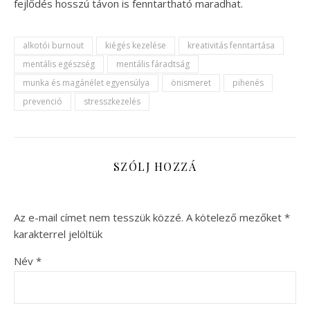
fejlődés hosszú távon is fenntartható maradhat.
alkotói burnout
kiégés kezelése
kreativitás fenntartása
mentális egészség
mentális fáradtság
munka és magánélet egyensúlya
önismeret
pihenés
prevenció
stresszkezelés
SZÓLJ HOZZÁ
Az e-mail címet nem tesszük közzé.
A kötelező mezőket
*
karakterrel jelöltük
Név
*