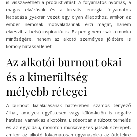
is visszavetheti a produktivitást. A folyamatos nyomás, a
magas elvárások és a kreatív energia folyamatos
kiapadása gyakran vezet egy olyan állapothoz, amikor az
ember nemcsak motiválatlannak érzi magát, hanem
elveszíti a belső inspirációt is. Ez pedig nem csak a munka
minőségére, hanem az alkotó személyes jólétére is
komoly hatással lehet.
Az alkotói burnout okai
és a kimerültség
mélyebb rétegei
A burnout kialakulásának hátterében számos tényező
állhat, amelyek együttesen vagy külön-külön is negatív
hatással vannak az alkotókra. Elsősorban a túlzott terhelés
és az egyoldalú, monoton munkavégzés játszik szerepet,
amikor az alkotó folyamatosan ugyanazokra az ötletekre