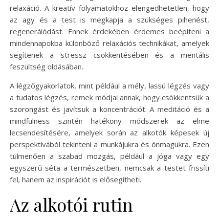
relaxáció. A kreatív folyamatokhoz elengedhetetlen, hogy
az agy és a test is megkapja a szükséges pihenést,
regenerálódást. Ennek érdekében érdemes beépíteni a
mindennapokba különböző relaxációs technikákat, amelyek
segítenek a stressz csökkentésében és a mentális
feszültség oldásában.
A légzőgyakorlatok, mint például a mély, lassú légzés vagy
a tudatos légzés, remek módjai annak, hogy csökkentsük a
szorongást és javítsuk a koncentrációt. A meditáció és a
mindfulness szintén hatékony módszerek az elme
lecsendesítésére, amelyek során az alkotók képesek új
perspektívából tekinteni a munkájukra és önmagukra. Ezen
túlmenően a szabad mozgás, például a jóga vagy egy
egyszerű séta a természetben, nemcsak a testet frissíti
fel, hanem az inspirációt is elősegítheti.
Az alkotói rutin