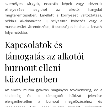
személyes tárgyak, inspiráló képek vagy idézetek
elhelyezése segíthet az alkotói hangulat
megteremtésében. Emellett a környezet változtatása,
például alkalmanként új helyszínre költözés vagy a
munkaterület átrendezése, frissességet hozhat a kreatív
folyamatokba.
Kapcsolatok és
támogatás az alkotói
burnout elleni
küzdelemben
Az alkotói munka gyakran magányos tevékenység, de a
közösség és a támogatói hálózat jelenléte
elengedhetetlen a burnout megelőzéséhez és
kezeléséhez. Egy közös alkotói csoport, művészeti