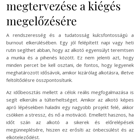
megtervezése a kiégés
megelőzésére
A rendszeresség és a tudatosság kulcsfontosságú a
burnout elkerülésében. Egy jól felépített napi vagy heti
rutin segíthet abban, hogy az alkotó egyensúlyt teremtsen
a munka és a pihenés között. Ez nem jelenti azt, hogy
minden percet be kell osztani, de fontos, hogy legyenek
meghatározott idősávok, amikor kizárólag alkotásra, illetve
feltöltődésre összpontosítunk.
Az időbeosztás mellett a célok reális megfogalmazása is
segít elkerülni a túlterheltséget. Amikor az alkotó képes
apró lépésekben haladni egy nagyobb projekt felé, akkor
csökken a stressz, és nő a motiváció. Emellett hasznos, ha
időt szán az alkotó a sikerek és előrelépések
megünneplésére, hiszen ez erősíti az önbecsülést és az
elköteleződést.