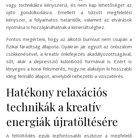
vagy technikákra kényszerül, és nem kap lehetőséget az
újító gondolkodásra. Emellett a túlzott megfelelési
kényszer, a folyamatos határidők, valamint az elvárások
nyomása is hozzájárulhatnak a kimerültséghez.
Fontos megérteni, hogy az alkotói burnout nem csupán a
fizikai fáradtság állapota. Gyakran jár együtt az önbizalom
csökkenésével, a kreatív önkifejezés akadályozottságával,
sőt, akár a depresszió különböző formáival is. Ezért is
lényeges a korai felismerés, hogy ne alakuljon ki hosszabb
ideig fennálló állapot, amelyből nehezebb a visszatérés.
Hatékony relaxációs
technikák a kreatív
energiák újratöltésére
A feltöltődés egyik legfontosabb eszköze a megfelelő