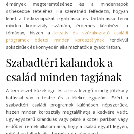
élmények megteremtéséhez és a mindennapok
színesebbé tételéhez. Ha szeretnéd felfedezni, hogyan
lehet a hétköznapokat izgalmassá és tartalmassá tenni
minden korosztály számára, érdemes körülnézni a
témában, hiszen a
kreatív és szórakoztató családi
programok ötletei minden korosztálynak
rendkívül
sokszínűek és könnyedén alkalmazhatók a gyakorlatban.
Szabadtéri kalandok a
család minden tagjának
A természet közelsége és a friss levegő mindig jótékony
hatással van a testre és a lélekre egyaránt. Ezért a
szabadtéri családi programok különösen népszerűek,
hiszen minden korosztály megtalálhatja a kedvére valót.
Egy egyszerű kirándulás vagy piknik a közeli parkban vagy
erdőben remek alkalom arra, hogy a család együtt legyen,
miközben felfedezik a természet szépségeit.