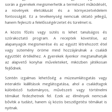
során a gyerekek megismerhetik a természet működését,
a növények életciklusát és a környezetvédelem
fontosságát. Ez a tevékenység nemcsak oktató jellegű,
hanem fejleszti a felelősségérzetet és türelmet is.
A közös főzés vagy sütés is lehet tanulságos és
szórakoztató program. A receptek követése, az
alapanyagok megismerése és az együtt létrehozott étel
vagy sütemény öröme mind hozzájárulnak a családi
együttlét értékéhez. A gyerekek ilyenkor megtanulhatják
az alapvető konyhai műveleteket, miközben játékosan
fejlődnek.
Szintén izgalmas lehetőség a múzeumlátogatás vagy
interaktív kiállítások meglátogatása, ahol a családtagok
különböző tudományos, művészeti vagy történelmi
témákat fedezhetnek fel. Ezek az élmények nemcsak
bővítik a tudást, hanem új közös beszélgetési témákat is
nyitnak.