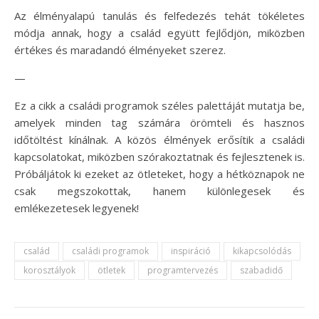
Az élményalapú tanulás és felfedezés tehát tökéletes
módja annak, hogy a család együtt fejlődjön, miközben
értékes és maradandó élményeket szerez.
—
Ez a cikk a családi programok széles palettáját mutatja be,
amelyek minden tag számára örömteli és hasznos
időtöltést kínálnak. A közös élmények erősítik a családi
kapcsolatokat, miközben szórakoztatnak és fejlesztenek is.
Próbáljátok ki ezeket az ötleteket, hogy a hétköznapok ne
csak megszokottak, hanem különlegesek és
emlékezetesek legyenek!
család
családi programok
inspiráció
kikapcsolódás
korosztályok
ötletek
programtervezés
szabadidő