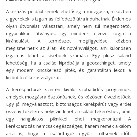
A túrázás például remek lehetőség a mozgásra, miközben
a gyerekek is izgalmas felfedező útra indulhatnak. Érdemes
olyan útvonalat választani, amely nem túl megerőltető,
ugyanakkor látványos, így mindenki élvezni fogja a
kirándulást. A természet megfigyelése közben
megismerhetik az állat- és növényvilágot, ami különösen
izgalmas lehet a kisebbek számára. Egy plusz kaland
lehetőség, ha a család kipróbálja a geocachinget, amely
egy modern kincskereső játék, és garantáltan leköti a
különböző korosztályokat.
A kerékpártúrák szintén kiváló szabadidős programok,
amelyek mozgásra ösztönöznek, és közösen élvezhetőek.
Egy jól megválasztott, biztonságos kerékpárút vagy erdei
ösvény tökéletes helyszín lehet a családi tekeréshez, amit
egy hangulatos piknikkel lehet megkoronázni. A
kerékpározás nemcsak egészséges, hanem remek alkalom
arra is, hogy a családtagok együtt töltsenek időt,