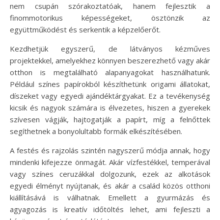
nem csupán szórakoztatóak, hanem fejlesztik a
finommotorikus képességeket, ösztönzik az
együttműködést és serkentik a képzelőerőt.
Kezdhetjük egyszerű, de látványos kézműves
projektekkel, amelyekhez könnyen beszerezhető vagy akár
otthon is megtalálható alapanyagokat használhatunk.
Például színes papírokból készíthetünk origami állatokat,
díszeket vagy egyedi ajándéktárgyakat. Ez a tevékenység
kicsik és nagyok számára is élvezetes, hiszen a gyerekek
szívesen vágják, hajtogatják a papírt, míg a felnőttek
segíthetnek a bonyolultabb formák elkészítésében.
A festés és rajzolás szintén nagyszerű módja annak, hogy
mindenki kifejezze önmagát. Akár vízfestékkel, temperával
vagy színes ceruzákkal dolgozunk, ezek az alkotások
egyedi élményt nyújtanak, és akár a család közös otthoni
kiállításává is válhatnak. Emellett a gyurmázás és
agyagozás is kreatív időtöltés lehet, ami fejleszti a