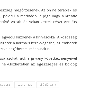
gészség megőrzésének. Az online terápiák és
például a meditáció, a jóga vagy a kreatív
űvé váltak, és sokan vettek részt virtuális
 egyedül küzdenek a kihívásokkal. A közösség
sszatér a normális kerékvágásba, az emberek
ztva segíthetnek másoknak is.
sa azokat, akik a járvány következményeivel
e nélkülözhetetlen az egészséges és boldog
stressz
szorongás
világjárvány