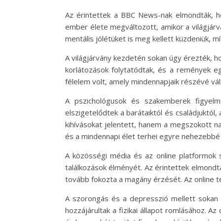
Az érintettek a BBC News-nak elmondták, ho
ember élete megváltozott, amikor a világjár
mentális jólétüket is meg kellett küzdeniük, 
A világjárvány kezdetén sokan úgy érezték, h
korlátozások folytatódtak, és a remények eg
félelem volt, amely mindennapjaik részévé vál
A pszichológusok és szakemberek figyelm
elszigetelődtek a barátaiktól és családjuktó
kihívásokat jelentett, hanem a megszokott nap
és a mindennapi élet terhei egyre nehezebbé 
A közösségi média és az online platformok 
találkozások élményét. Az érintettek elmondtá
tovább fokozta a magány érzését. Az online té
A szorongás és a depresszió mellett sokan 
hozzájárultak a fizikai állapot romlásához. A