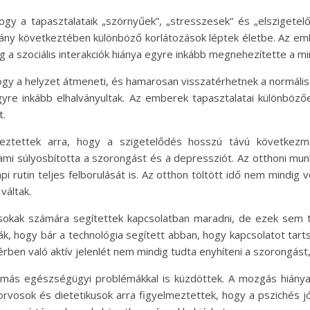
gy a tapasztalataik „szörnyűek”, „stresszesek” és „elszigetel
vány következtében különböző korlátozások léptek életbe. Az e
míg a szociális interakciók hiánya egyre inkább megnehezítette a 
ogy a helyzet átmeneti, és hamarosan visszatérhetnek a normális
yre inkább elhalványultak. Az emberek tapasztalatai különböz
t.
eztettek arra, hogy a szigetelődés hosszú távú következm
l, ami súlyosbította a szorongást és a depressziót. Az otthoni m
i rutin teljes felborulását is. Az otthon töltött idő nem mindig v
váltak.
sokak számára segítettek kapcsolatban maradni, de ezek sem 
k, hogy bár a technológia segített abban, hogy kapcsolatot tartsa
rben való aktív jelenlét nem mindig tudta enyhíteni a szorongást,
más egészségügyi problémákkal is küzdöttek. A mozgás hiánya
z orvosok és dietetikusok arra figyelmeztettek, hogy a pszichés