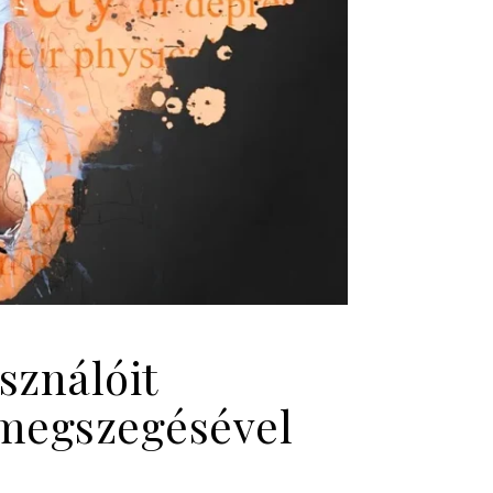
sználóit
 megszegésével