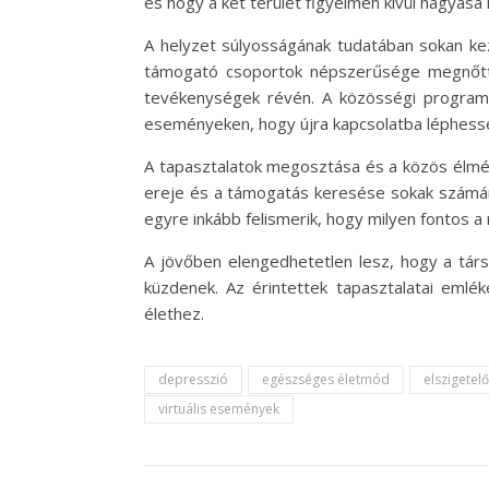
és hogy a két terület figyelmen kívül hagyás
A helyzet súlyosságának tudatában sokan ke
támogató csoportok népszerűsége megnőtt, 
tevékenységek révén. A közösségi programok
eseményeken, hogy újra kapcsolatba léphess
A tapasztalatok megosztása és a közös élmén
ereje és a támogatás keresése sokak számár
egyre inkább felismerik, hogy milyen fontos 
A jövőben elengedhetetlen lesz, hogy a tár
küzdenek. Az érintettek tapasztalatai eml
élethez.
depresszió
egészséges életmód
elszigetel
virtuális események