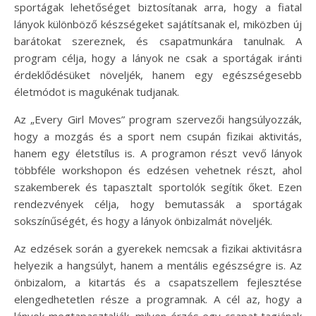
sportágak lehetőséget biztosítanak arra, hogy a fiatal
lányok különböző készségeket sajátítsanak el, miközben új
barátokat szereznek, és csapatmunkára tanulnak. A
program célja, hogy a lányok ne csak a sportágak iránti
érdeklődésüket növeljék, hanem egy egészségesebb
életmódot is magukénak tudjanak.
Az „Every Girl Moves” program szervezői hangsúlyozzák,
hogy a mozgás és a sport nem csupán fizikai aktivitás,
hanem egy életstílus is. A programon részt vevő lányok
többféle workshopon és edzésen vehetnek részt, ahol
szakemberek és tapasztalt sportolók segítik őket. Ezen
rendezvények célja, hogy bemutassák a sportágak
sokszínűségét, és hogy a lányok önbizalmát növeljék.
Az edzések során a gyerekek nemcsak a fizikai aktivitásra
helyezik a hangsúlyt, hanem a mentális egészségre is. Az
önbizalom, a kitartás és a csapatszellem fejlesztése
elengedhetetlen része a programnak. A cél az, hogy a