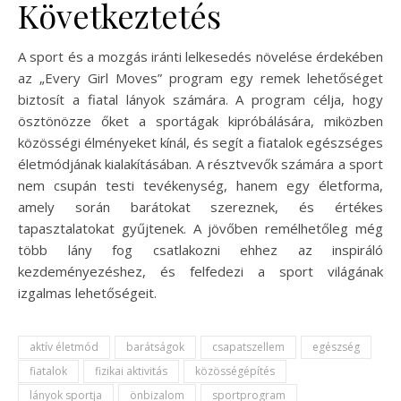
Következtetés
A sport és a mozgás iránti lelkesedés növelése érdekében
az „Every Girl Moves” program egy remek lehetőséget
biztosít a fiatal lányok számára. A program célja, hogy
ösztönözze őket a sportágak kipróbálására, miközben
közösségi élményeket kínál, és segít a fiatalok egészséges
életmódjának kialakításában. A résztvevők számára a sport
nem csupán testi tevékenység, hanem egy életforma,
amely során barátokat szereznek, és értékes
tapasztalatokat gyűjtenek. A jövőben remélhetőleg még
több lány fog csatlakozni ehhez az inspiráló
kezdeményezéshez, és felfedezi a sport világának
izgalmas lehetőségeit.
aktív életmód
barátságok
csapatszellem
egészség
fiatalok
fizikai aktivitás
közösségépítés
lányok sportja
önbizalom
sportprogram