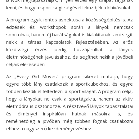
lányok megtapasztalják, milyen érzés egy csapat tagjának
lenni, és hogy a sport segítségével leküzdjék a kihívásokat.
A program egyik fontos aspektusa a közösségépítés is. Az
edzések és workshopok során a lányok nemcsak
sportolnak, hanem új barátságokat is kialakítanak, ami segít
nekik a társas kapcsolatok fejlesztésében. Az erős
közösségi érzés pedig hozzájárulhat a lányok
életminőségének javulásához, és segíthet nekik a jövőbeli
céljaik elérésében.
Az „Every Girl Moves” program sikerét mutatja, hogy
egyre több lány csatlakozik a sportklubokhoz, és egyre
többen kezdik el felfedezni a sport világát. A program célja,
hogy a lányokat ne csak a sportágakra, hanem az aktív
életmódra is ösztönözze. A résztvevő lányok tapasztalatai
és élményei inspirálóan hatnak másokra is, és
remélhetőleg a jövőben még többen fognak csatlakozni
ehhez a nagyszerű kezdeményezéshez.