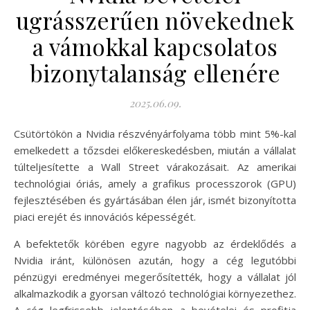
ugrásszerűen növekednek
a vámokkal kapcsolatos
bizonytalanság ellenére
2025.06.09.
Csütörtökön a Nvidia részvényárfolyama több mint 5%-kal
emelkedett a tőzsdei előkereskedésben, miután a vállalat
túlteljesítette a Wall Street várakozásait. Az amerikai
technológiai óriás, amely a grafikus processzorok (GPU)
fejlesztésében és gyártásában élen jár, ismét bizonyította
piaci erejét és innovációs képességét.
A befektetők körében egyre nagyobb az érdeklődés a
Nvidia iránt, különösen azután, hogy a cég legutóbbi
pénzügyi eredményei megerősítették, hogy a vállalat jól
alkalmazkodik a gyorsan változó technológiai környezethez.
A cég legfrissebb jelentésében a bevételei és profitja