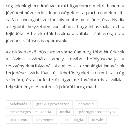
cég jelenlegi eredményei miatt figyelemre méltó, hanem a
jövőbeni növekedési lehetőségek és a piaci trendek miatt
is. A technológiai szektor folyamatosan fejlődik, és a Nvidia
a legjobb helyzetben van ahhoz, hogy kihasználja ezt a
fejlődést. A befektetők bizalma a vállalat iránt erős, és a
jövőbeli kilátások is optimisták.
Az elkövetkező időszakban várhatóan még több hír érkezik
a Nvidia számára, amely tovább befolyásolhatja a
részvények árfolyamát. Az AI és a technológiai innovációk
terjedése várhatóan új lehetőségeket teremt a cég
számára, és a befektetők figyelme továbbra is a vállalat
teljesítménye és potenciálja körül forog majd.
befektetés
grafikus processzor
innováció
mesterséges intelligencia
nvidia
pénzügyi eredmények
piaci trend
részvények
technológia
tőzsde