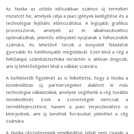
Az Nvidia az utóbbi időszakban számos új terméket
mutatott be, amelyek célja a piaci igények kielégítése és a
technológiai fejlődés előmozdítása. A legújabb grafikus
processzorok, amelyek az AI alkalmazásokhoz
optimalizáltak, jelentős előnyöket nyújtanak a felhasználók
számára, és lehetővé teszik a bonyolult feladatok
gyorsabb és hatékonyabb megoldását. Ezen kívül a cég a
felhőalapú számítástechnika területén is aktívan dolgozik,
ami új lehetőségeket kínál a vállalat számára.
A befektetők figyelmét az is felkeltette, hogy a Nvidia a
közelmúltban új partnerségeket alakított ki más
technológiai vállalatokkal, amelyek segíthetik a cég további
növekedését. Ezek a szövetségek nemcsak a
termékfejlesztésre, hanem a piaci terjeszkedésre is
kiterjednek, ami új bevételi forrásokat jelenthet a cég
számára.
A Nvidia részvényeinek emelkedése tehát nem csupán a