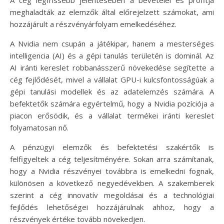
meghaladták az elemzők által előrejelzett számokat, ami
hozzájárult a részvényárfolyam emelkedéséhez.
A Nvidia nem csupán a játékipar, hanem a mesterséges
intelligencia (AI) és a gépi tanulás területén is dominál. Az
AI iránti kereslet robbanásszerű növekedése segítette a
cég fejlődését, mivel a vállalat GPU-i kulcsfontosságúak a
gépi tanulási modellek és az adatelemzés számára. A
befektetők számára egyértelmű, hogy a Nvidia pozíciója a
piacon erősödik, és a vállalat termékei iránti kereslet
folyamatosan nő.
A pénzügyi elemzők és befektetési szakértők is
felfigyeltek a cég teljesítményére. Sokan arra számítanak,
hogy a Nvidia részvényei továbbra is emelkedni fognak,
különösen a következő negyedévekben. A szakemberek
szerint a cég innovatív megoldásai és a technológiai
fejlődés lehetőségei hozzájárulnak ahhoz, hogy a
részvények értéke tovább növekedjen.