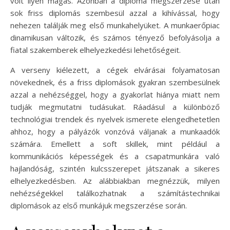
volt ilyen magas. Azonban a diploma megszerzése után
sok friss diplomás szembesül azzal a kihívással, hogy
nehezen találják meg első munkahelyüket. A munkaerőpiac
dinamikusan változik, és számos tényező befolyásolja a
fiatal szakemberek elhelyezkedési lehetőségeit.
A verseny kiélezett, a cégek elvárásai folyamatosan
növekednek, és a friss diplomások gyakran szembesülnek
azzal a nehézséggel, hogy a gyakorlat hiánya miatt nem
tudják megmutatni tudásukat. Ráadásul a különböző
technológiai trendek és nyelvek ismerete elengedhetetlen
ahhoz, hogy a pályázók vonzóvá váljanak a munkaadók
számára. Emellett a soft skillek, mint például a
kommunikációs képességek és a csapatmunkára való
hajlandóság, szintén kulcsszerepet játszanak a sikeres
elhelyezkedésben. Az alábbiakban megnézzük, milyen
nehézségekkel találkozhatnak a számítástechnikai
diplomások az első munkájuk megszerzése során.