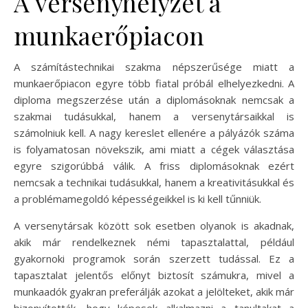
A versenyhelyzet a
munkaerőpiacon
A számítástechnikai szakma népszerűsége miatt a
munkaerőpiacon egyre több fiatal próbál elhelyezkedni. A
diploma megszerzése után a diplomásoknak nemcsak a
szakmai tudásukkal, hanem a versenytársaikkal is
számolniuk kell. A nagy kereslet ellenére a pályázók száma
is folyamatosan növekszik, ami miatt a cégek választása
egyre szigorúbbá válik. A friss diplomásoknak ezért
nemcsak a technikai tudásukkal, hanem a kreativitásukkal és
a problémamegoldó képességeikkel is ki kell tűnniük.
A versenytársak között sok esetben olyanok is akadnak,
akik már rendelkeznek némi tapasztalattal, például
gyakornoki programok során szerzett tudással. Ez a
tapasztalat jelentős előnyt biztosít számukra, mivel a
munkaadók gyakran preferálják azokat a jelölteket, akik már