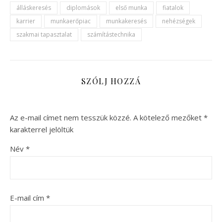
álláskeresés
diplomások
első munka
fiatalok
karrier
munkaerőpiac
munkakeresés
nehézségek
szakmai tapasztalat
számítástechnika
SZÓLJ HOZZÁ
Az e-mail címet nem tesszük közzé.
A kötelező mezőket
*
karakterrel jelöltük
Név
*
E-mail cím
*