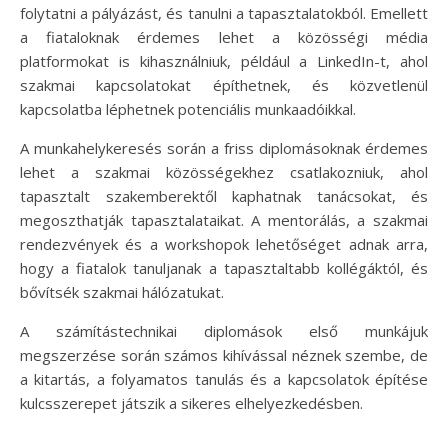
folytatni a pályázást, és tanulni a tapasztalatokból. Emellett
a fiataloknak érdemes lehet a közösségi média
platformokat is kihasználniuk, például a LinkedIn-t, ahol
szakmai kapcsolatokat építhetnek, és közvetlenül
kapcsolatba léphetnek potenciális munkaadóikkal.
A munkahelykeresés során a friss diplomásoknak érdemes
lehet a szakmai közösségekhez csatlakozniuk, ahol
tapasztalt szakemberektől kaphatnak tanácsokat, és
megoszthatják tapasztalataikat. A mentorálás, a szakmai
rendezvények és a workshopok lehetőséget adnak arra,
hogy a fiatalok tanuljanak a tapasztaltabb kollégáktól, és
bővítsék szakmai hálózatukat.
A számítástechnikai diplomások első munkájuk
megszerzése során számos kihívással néznek szembe, de
a kitartás, a folyamatos tanulás és a kapcsolatok építése
kulcsszerepet játszik a sikeres elhelyezkedésben.