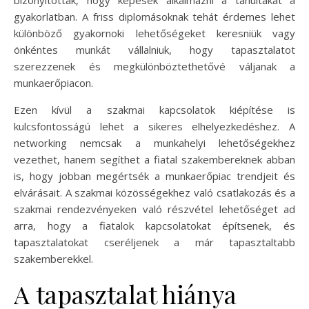
bizonyították, hogy képesek alkalmazni a tanultakat a
gyakorlatban. A friss diplomásoknak tehát érdemes lehet
különböző gyakornoki lehetőségeket keresniük vagy
önkéntes munkát vállalniuk, hogy tapasztalatot
szerezzenek és megkülönböztethetővé váljanak a
munkaerőpiacon.
Ezen kívül a szakmai kapcsolatok kiépítése is
kulcsfontosságú lehet a sikeres elhelyezkedéshez. A
networking nemcsak a munkahelyi lehetőségekhez
vezethet, hanem segíthet a fiatal szakembereknek abban
is, hogy jobban megértsék a munkaerőpiac trendjeit és
elvárásait. A szakmai közösségekhez való csatlakozás és a
szakmai rendezvényeken való részvétel lehetőséget ad
arra, hogy a fiatalok kapcsolatokat építsenek, és
tapasztalatokat cseréljenek a már tapasztaltabb
szakemberekkel.
A tapasztalat hiánya