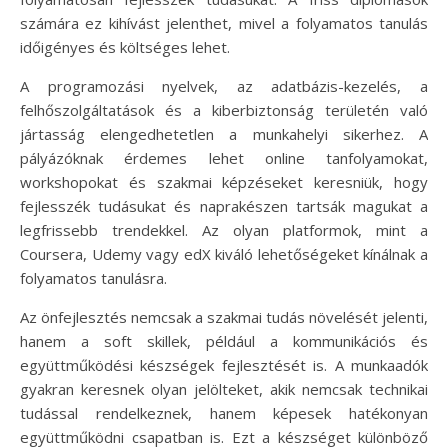
számára ez kihívást jelenthet, mivel a folyamatos tanulás
időigényes és költséges lehet.
A programozási nyelvek, az adatbázis-kezelés, a
felhőszolgáltatások és a kiberbiztonság területén való
jártasság elengedhetetlen a munkahelyi sikerhez. A
pályázóknak érdemes lehet online tanfolyamokat,
workshopokat és szakmai képzéseket keresniük, hogy
fejlesszék tudásukat és naprakészen tartsák magukat a
legfrissebb trendekkel. Az olyan platformok, mint a
Coursera, Udemy vagy edX kiváló lehetőségeket kínálnak a
folyamatos tanulásra.
Az önfejlesztés nemcsak a szakmai tudás növelését jelenti,
hanem a soft skillek, például a kommunikációs és
együttműködési készségek fejlesztését is. A munkaadók
gyakran keresnek olyan jelölteket, akik nemcsak technikai
tudással rendelkeznek, hanem képesek hatékonyan
együttműködni csapatban is. Ezt a készséget különböző