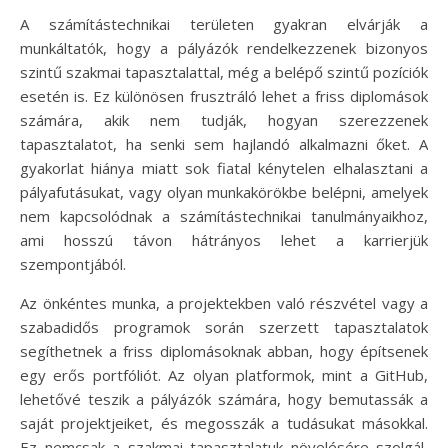
A számítástechnikai területen gyakran elvárják a
munkáltatók, hogy a pályázók rendelkezzenek bizonyos
szintű szakmai tapasztalattal, még a belépő szintű pozíciók
esetén is. Ez különösen frusztráló lehet a friss diplomások
számára, akik nem tudják, hogyan szerezzenek
tapasztalatot, ha senki sem hajlandó alkalmazni őket. A
gyakorlat hiánya miatt sok fiatal kénytelen elhalasztani a
pályafutásukat, vagy olyan munkakörökbe belépni, amelyek
nem kapcsolódnak a számítástechnikai tanulmányaikhoz,
ami hosszú távon hátrányos lehet a karrierjük
szempontjából.
Az önkéntes munka, a projektekben való részvétel vagy a
szabadidős programok során szerzett tapasztalatok
segíthetnek a friss diplomásoknak abban, hogy építsenek
egy erős portfóliót. Az olyan platformok, mint a GitHub,
lehetővé teszik a pályázók számára, hogy bemutassák a
saját projektjeiket, és megosszák a tudásukat másokkal.
Ez nemcsak a szakmai tapasztalatuk növelésére szolgál,