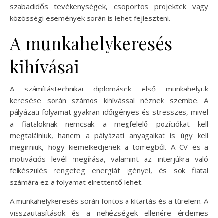
szabadidős tevékenységek, csoportos projektek vagy
közösségi események során is lehet fejleszteni.
A munkahelykeresés
kihívásai
A számítástechnikai diplomások első munkahelyük
keresése során számos kihívással néznek szembe. A
pályázati folyamat gyakran időigényes és stresszes, mivel
a fiataloknak nemcsak a megfelelő pozíciókat kell
megtalálniuk, hanem a pályázati anyagaikat is úgy kell
megírniuk, hogy kiemelkedjenek a tömegből. A CV és a
motivációs levél megírása, valamint az interjúkra való
felkészülés rengeteg energiát igényel, és sok fiatal
számára ez a folyamat elrettentő lehet.
A munkahelykeresés során fontos a kitartás és a türelem. A
visszautasítások és a nehézségek ellenére érdemes