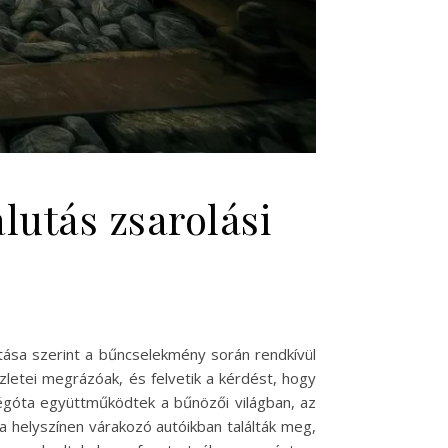
alutás zsarolási
atása szerint a bűncselekmény során rendkívül
zletei megrázóak, és felvetik a kérdést, hogy
régóta együttműködtek a bűnözői világban, az
t a helyszínen várakozó autóikban találták meg,