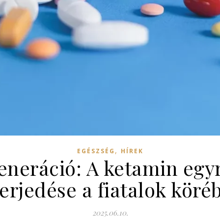
,
EGÉSZSÉG
HÍREK
eneráció: A ketamin egy
terjedése a fiatalok köré
2025.06.10.