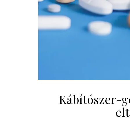
Kábítószer-g
el