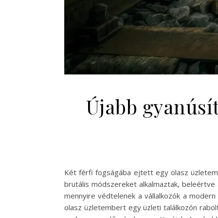
Újabb gyanúsíto
Két férfi fogságába ejtett egy olasz üzletem
brutális módszereket alkalmaztak, beleértve 
mennyire védtelenek a vállalkozók a modern 
olasz üzletembert egy üzleti találkozón rabolt