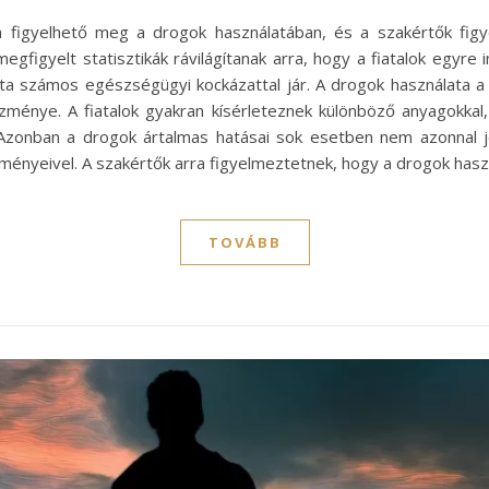
a figyelhető meg a drogok használatában, és a szakértők fi
figyelt statisztikák rávilágítanak arra, hogy a fiatalok egyre 
ta számos egészségügyi kockázattal jár. A drogok használata a
énye. A fiatalok gyakran kísérleteznek különböző anyagokkal,
Azonban a drogok ártalmas hatásai sok esetben nem azonnal je
ményeivel. A szakértők arra figyelmeztetnek, hogy a drogok has
TOVÁBB