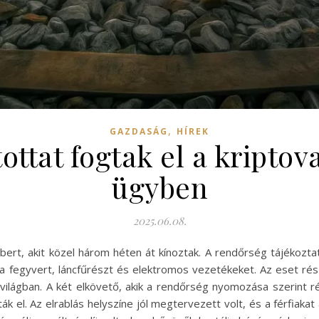
,
GAZDASÁG
HÍREK
ttat fogtak el a kriptov
ügyben
2025.06.08.
bert, akit közel három héten át kínoztak. A rendőrség tájékozt
a fegyvert, láncfűrészt és elektromos vezetékeket. Az eset rés
világban. A két elkövető, akik a rendőrség nyomozása szerint 
ák el. Az elrablás helyszíne jól megtervezett volt, és a férfiaka