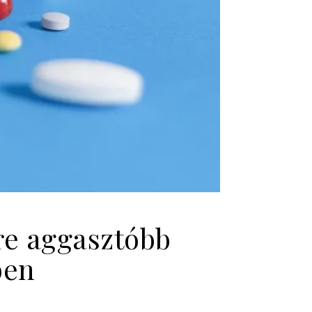
re aggasztóbb
ben