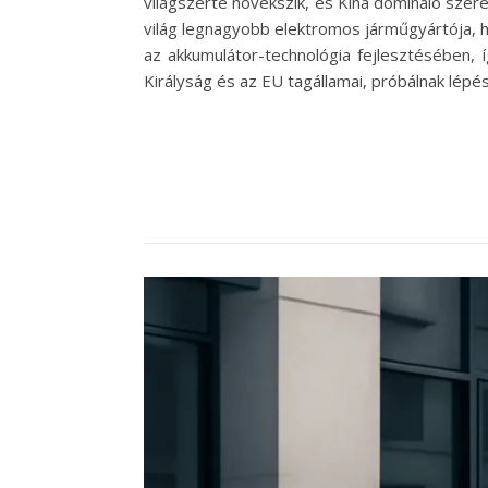
világszerte növekszik, és Kína domináló szere
világ legnagyobb elektromos járműgyártója, h
az akkumulátor-technológia fejlesztésében, 
Királyság és az EU tagállamai, próbálnak lépé