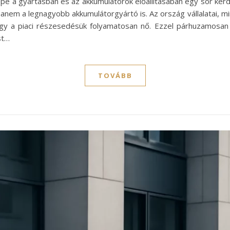
pe a gyártásban és az akkumulátorok előállításában egy sor kérd
anem a legnagyobb akkumulátorgyártó is. Az ország vállalatai, mi
így a piaci részesedésük folyamatosan nő. Ezzel párhuzamosan
st…
TOVÁBB