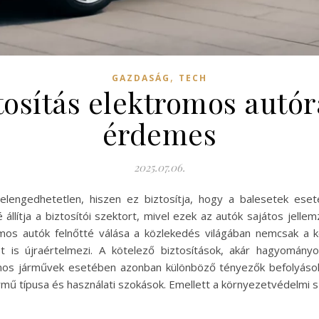
,
GAZDASÁG
TECH
tosítás elektromos autór
érdemes
2025.07.06.
lengedhetetlen, hiszen ez biztosítja, hogy a balesetek eseté
állítja a biztosítói szektort, mivel ezek az autók sajátos jellem
tromos autók felnőtté válása a közlekedés világában nemcsak a
ot is újraértelmezi. A kötelező biztosítások, akár hagyomán
mos járművek esetében azonban különböző tényezők befolyásoljá
 jármű típusa és használati szokások. Emellett a környezetvédelm