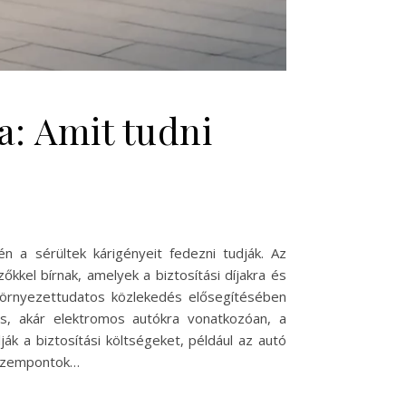
a: Amit tudni
n a sérültek kárigényeit fedezni tudják. Az
zőkkel bírnak, amelyek a biztosítási díjakra és
 környezettudatos közlekedés elősegítésében
yos, akár elektromos autókra vonatkozóan, a
k a biztosítási költségeket, például az autó
i szempontok…