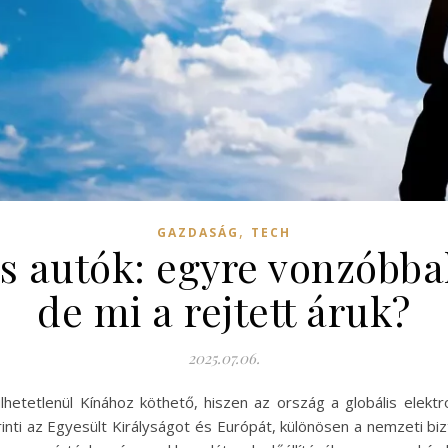
,
GAZDASÁG
TECH
s autók: egyre vonzóbba
de mi a rejtett áruk?
2025.07.06.
lhetetlenül Kínához köthető, hiszen az ország a globális elekt
nti az Egyesült Királyságot és Európát, különösen a nemzeti biz