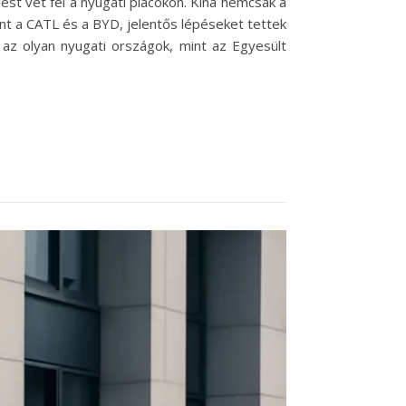
ést vet fel a nyugati piacokon. Kína nemcsak a
nt a CATL és a BYD, jelentős lépéseket tettek
 az olyan nyugati országok, mint az Egyesült