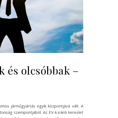
k és olcsóbbak –
romos járműgyártás egyik központjává vált. A
tonság szempontjából. Az EV-k iránti kereslet