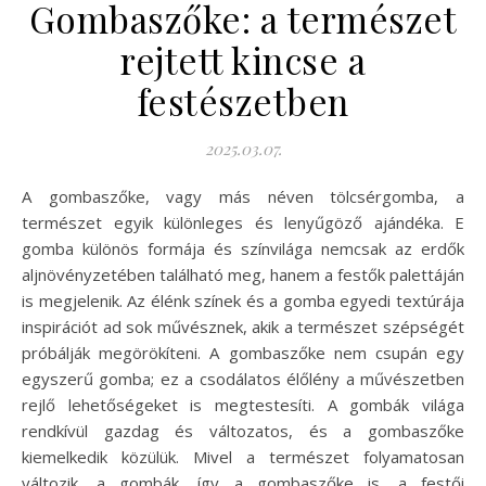
Gombaszőke: a természet
rejtett kincse a
festészetben
2025.03.07.
A gombaszőke, vagy más néven tölcsérgomba, a
természet egyik különleges és lenyűgöző ajándéka. E
gomba különös formája és színvilága nemcsak az erdők
aljnövényzetében található meg, hanem a festők palettáján
is megjelenik. Az élénk színek és a gomba egyedi textúrája
inspirációt ad sok művésznek, akik a természet szépségét
próbálják megörökíteni. A gombaszőke nem csupán egy
egyszerű gomba; ez a csodálatos élőlény a művészetben
rejlő lehetőségeket is megtestesíti. A gombák világa
rendkívül gazdag és változatos, és a gombaszőke
kiemelkedik közülük. Mivel a természet folyamatosan
változik, a gombák, így a gombaszőke is, a festői