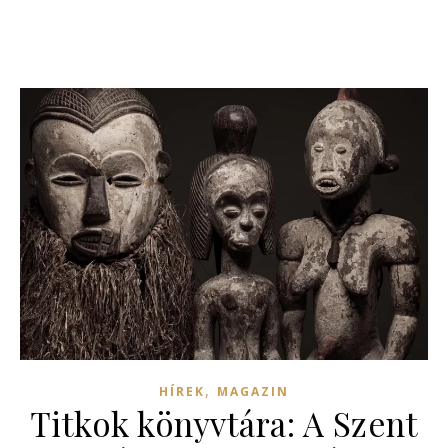
,
HÍREK
MAGAZIN
Titkok könyvtára: A Szent