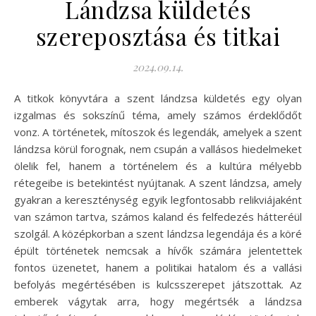
Lándzsa küldetés
szereposztása és titkai
2024.09.14.
A titkok könyvtára a szent lándzsa küldetés egy olyan
izgalmas és sokszínű téma, amely számos érdeklődőt
vonz. A történetek, mítoszok és legendák, amelyek a szent
lándzsa körül forognak, nem csupán a vallásos hiedelmeket
ölelik fel, hanem a történelem és a kultúra mélyebb
rétegeibe is betekintést nyújtanak. A szent lándzsa, amely
gyakran a kereszténység egyik legfontosabb relikviájaként
van számon tartva, számos kaland és felfedezés hátteréül
szolgál. A középkorban a szent lándzsa legendája és a köré
épült történetek nemcsak a hívők számára jelentettek
fontos üzenetet, hanem a politikai hatalom és a vallási
befolyás megértésében is kulcsszerepet játszottak. Az
emberek vágytak arra, hogy megértsék a lándzsa