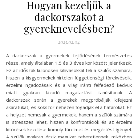
Hogyan kezeljük a
dackorszakot a
gyereknevelésben?
2025.02.04.
A dackorszak a gyermekek fejlődésének természetes
része, amely általában 1,5 és 3 éves kor között jelentkezik.
Ez az időszak különösen kihívásokkal teli a szülők számára,
hiszen a kisgyermekek hirtelen függetlenségi törekvéseik,
érzelmi ingadozásaik és a világ iránti felfedező kedvük
miatt gyakran lázadó magatartást tanúsítanak. A
dackorszak során a gyerekek megpróbálják kifejezni
akaratukat, és sokszor nehezen fogadják el a határokat. Ez
a helyzet nemcsak a gyermekek, hanem a szülők számára
is stresszes lehet, hiszen a konfrontációk és az érzelmi
kitörések kezelése komoly türelmet és megértést igényel.
A szülők gyakran érzik magukat tehetetlennek, miközben