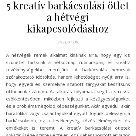
5 kreatív barkácsolási ötlet
a hétvégi
kikapcsolódáshoz
2025.01.09.
A hétvégék remek alkalmat kínálnak arra, hogy egy kis
szünetet tartsunk a hétköznapi rutinunkban, és kreatív
tevékenységekbe merüljünk. A barkácsolás nemcsak
szórakoztató időtöltés, hanem lehetőséget nyújt arra is,
hogy egyedi és személyre szabott tárgyakat készítsünk
otthonunk számára. Az alkotás folyamata segít a stressz
csökkentésében, miközben fejleszti a kézügyességünket
és a problémamegoldó képességünket. Akár egyedül, akár
barátokkal vagy családtagokkal együtt fogunk belevágni a
barkácsolásba, ez a tevékenység közös élményeket és
emlékeket is teremt. A kreatív barkácsolási ötletek
sokszínűsége szinte végtelen. Az újrahasznosított anyagok