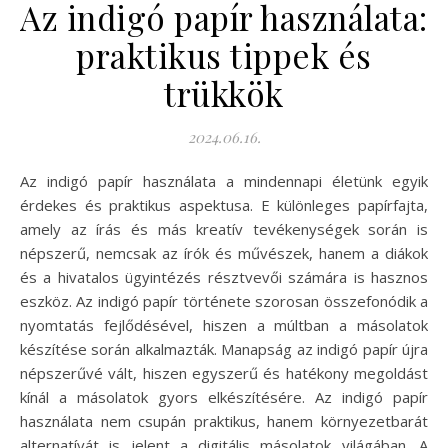
Az indigó papír használata:
praktikus tippek és
trükkök
2024.06.16.
Az indigó papír használata a mindennapi életünk egyik
érdekes és praktikus aspektusa. E különleges papírfajta,
amely az írás és más kreatív tevékenységek során is
népszerű, nemcsak az írók és művészek, hanem a diákok
és a hivatalos ügyintézés résztvevői számára is hasznos
eszköz. Az indigó papír története szorosan összefonódik a
nyomtatás fejlődésével, hiszen a múltban a másolatok
készítése során alkalmazták. Manapság az indigó papír újra
népszerűvé vált, hiszen egyszerű és hatékony megoldást
kínál a másolatok gyors elkészítésére. Az indigó papír
használata nem csupán praktikus, hanem környezetbarát
alternatívát is jelent a digitális másolatok világában. A