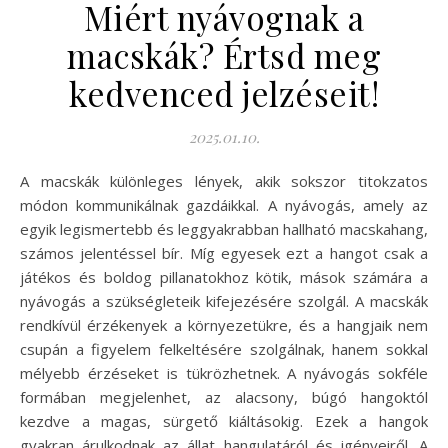
Miért nyávognak a
macskák? Értsd meg
kedvenced jelzéseit!
2025.01.10.
A macskák különleges lények, akik sokszor titokzatos
módon kommunikálnak gazdáikkal. A nyávogás, amely az
egyik legismertebb és leggyakrabban hallható macskahang,
számos jelentéssel bír. Míg egyesek ezt a hangot csak a
játékos és boldog pillanatokhoz kötik, mások számára a
nyávogás a szükségleteik kifejezésére szolgál. A macskák
rendkívül érzékenyek a környezetükre, és a hangjaik nem
csupán a figyelem felkeltésére szolgálnak, hanem sokkal
mélyebb érzéseket is tükrözhetnek. A nyávogás sokféle
formában megjelenhet, az alacsony, búgó hangoktól
kezdve a magas, sürgető kiáltásokig. Ezek a hangok
gyakran árulkodnak az állat hangulatáról és igényeiről. A