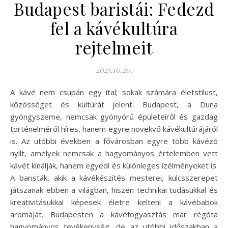
Budapest baristái: Fedezd
fel a kávékultúra
rejtelmeit
2025.10.20.
A kávé nem csupán egy ital; sokak számára életstílust,
közösséget és kultúrát jelent. Budapest, a Duna
gyöngyszeme, nemcsak gyönyörű épületeiről és gazdag
történelméről híres, hanem egyre növekvő kávékultúrájáról
is. Az utóbbi években a fővárosban egyre több kávézó
nyílt, amelyek nemcsak a hagyományos értelemben vett
kávét kínálják, hanem egyedi és különleges ízélményeket is.
A baristák, akik a kávékészítés mesterei, kulcsszerepet
játszanak ebben a világban, hiszen technikai tudásukkal és
kreativitásukkal képesek életre kelteni a kávébabok
aromáját. Budapesten a kávéfogyasztás már régóta
hagyományos tevékenység, de az utóbbi időszakban a