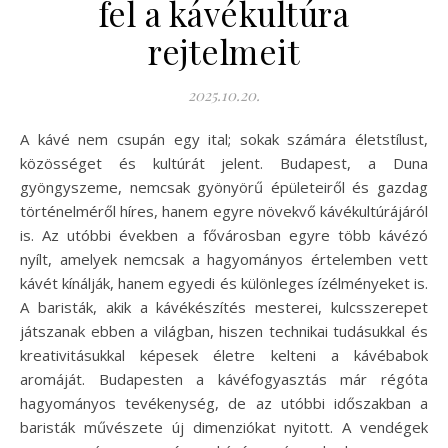
fel a kávékultúra
rejtelmeit
2025.10.20.
A kávé nem csupán egy ital; sokak számára életstílust,
közösséget és kultúrát jelent. Budapest, a Duna
gyöngyszeme, nemcsak gyönyörű épületeiről és gazdag
történelméről híres, hanem egyre növekvő kávékultúrájáról
is. Az utóbbi években a fővárosban egyre több kávézó
nyílt, amelyek nemcsak a hagyományos értelemben vett
kávét kínálják, hanem egyedi és különleges ízélményeket is.
A baristák, akik a kávékészítés mesterei, kulcsszerepet
játszanak ebben a világban, hiszen technikai tudásukkal és
kreativitásukkal képesek életre kelteni a kávébabok
aromáját. Budapesten a kávéfogyasztás már régóta
hagyományos tevékenység, de az utóbbi időszakban a
baristák művészete új dimenziókat nyitott. A vendégek