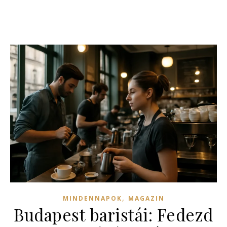
,
MINDENNAPOK
MAGAZIN
Budapest baristái: Fedezd