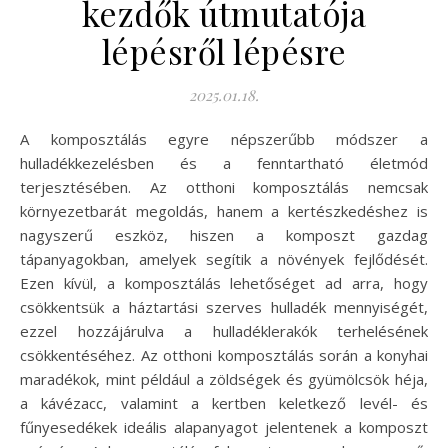
kezdők útmutatója
lépésről lépésre
2025.01.18.
A komposztálás egyre népszerűbb módszer a
hulladékkezelésben és a fenntartható életmód
terjesztésében. Az otthoni komposztálás nemcsak
környezetbarát megoldás, hanem a kertészkedéshez is
nagyszerű eszköz, hiszen a komposzt gazdag
tápanyagokban, amelyek segítik a növények fejlődését.
Ezen kívül, a komposztálás lehetőséget ad arra, hogy
csökkentsük a háztartási szerves hulladék mennyiségét,
ezzel hozzájárulva a hulladéklerakók terhelésének
csökkentéséhez. Az otthoni komposztálás során a konyhai
maradékok, mint például a zöldségek és gyümölcsök héja,
a kávézacc, valamint a kertben keletkező levél- és
fűnyesedékek ideális alapanyagot jelentenek a komposzt