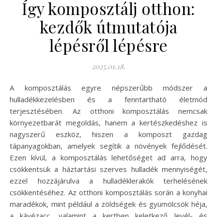
Így komposztálj otthon:
kezdők útmutatója
lépésről lépésre
2025.01.18.
A komposztálás egyre népszerűbb módszer a
hulladékkezelésben és a fenntartható életmód
terjesztésében. Az otthoni komposztálás nemcsak
környezetbarát megoldás, hanem a kertészkedéshez is
nagyszerű eszköz, hiszen a komposzt gazdag
tápanyagokban, amelyek segítik a növények fejlődését.
Ezen kívül, a komposztálás lehetőséget ad arra, hogy
csökkentsük a háztartási szerves hulladék mennyiségét,
ezzel hozzájárulva a hulladéklerakók terhelésének
csökkentéséhez. Az otthoni komposztálás során a konyhai
maradékok, mint például a zöldségek és gyümölcsök héja,
a kávézacc, valamint a kertben keletkező levél- és