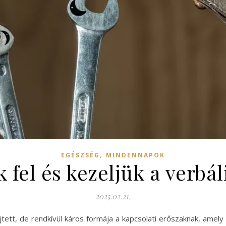
,
EGÉSZSÉG
MINDENNAPOK
fel és kezeljük a verbá
2025.02.21.
ejtett, de rendkívül káros formája a kapcsolati erőszaknak, ame