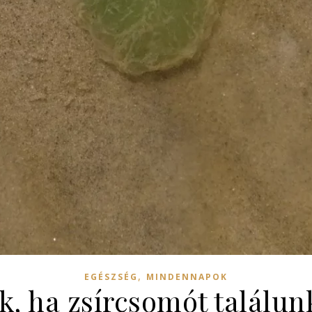
,
EGÉSZSÉG
MINDENNAPOK
k, ha zsírcsomót találun