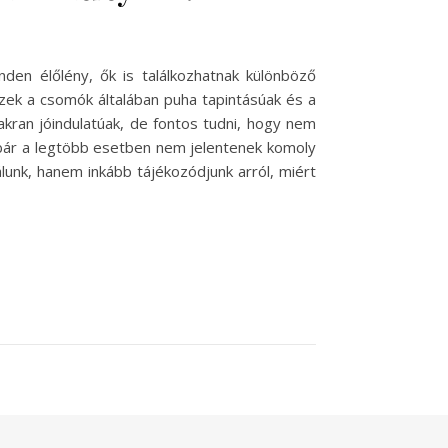
en élőlény, ők is találkozhatnak különböző
zek a csomók általában puha tapintásúak és a
akran jóindulatúak, de fontos tudni, hogy nem
 bár a legtöbb esetben nem jelentenek komoly
álunk, hanem inkább tájékozódjunk arról, miért