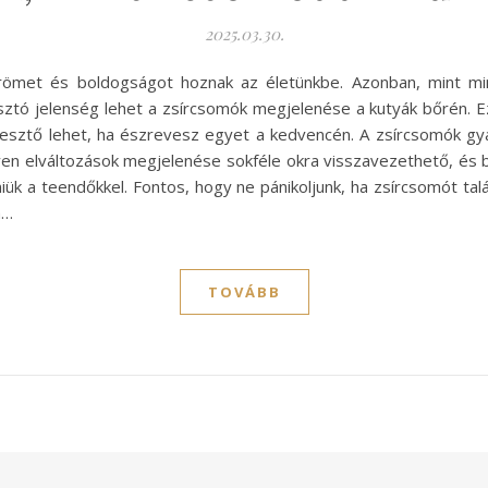
2025.03.30.
römet és boldogságot hoznak az életünkbe. Azonban, mint mind
sztó jelenség lehet a zsírcsomók megjelenése a kutyák bőrén. E
ijesztő lehet, ha észrevesz egyet a kedvencén. A zsírcsomók gy
lyen elváltozások megjelenése sokféle okra visszavezethető, és
ük a teendőkkel. Fontos, hogy ne pánikoljunk, ha zsírcsomót tal
a…
TOVÁBB