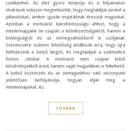
csökkenhet. Az élet gyors tempója és a folyamatos
elvárások sokszor megnehezítik, hogy megtaláljuk azokat a
pillanatokat, amikor igazán inspiráltnak érezzük magunkat.
Azonban a motiváció kulcsfontosságú ahhoz, hogy a
mindennapjaink ne csupán a kötelezettségekről, hanem a
boldogságról és az önmegvalósításról is szóljanak.
Szerencsére számos lehetőség kínálkozik arra, hogy újra
felfedezzük a belső lángot, és megtaláljuk a számunkra
fontos célokat. A motiváció nem csupán külső
körülményekből ered, hanem saját magunkban is fellelhető.
A belső ösztönzés és az önmagunkhoz való viszonyunk
jelentősen befolyásolja, hogyan éljük meg a
mindennapokat. Az…
TOVÁBB