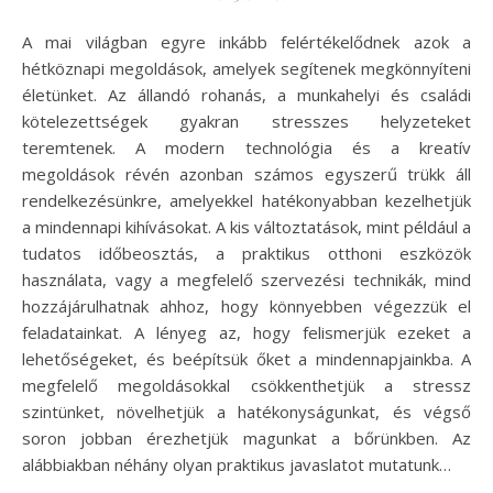
A mai világban egyre inkább felértékelődnek azok a
hétköznapi megoldások, amelyek segítenek megkönnyíteni
életünket. Az állandó rohanás, a munkahelyi és családi
kötelezettségek gyakran stresszes helyzeteket
teremtenek. A modern technológia és a kreatív
megoldások révén azonban számos egyszerű trükk áll
rendelkezésünkre, amelyekkel hatékonyabban kezelhetjük
a mindennapi kihívásokat. A kis változtatások, mint például a
tudatos időbeosztás, a praktikus otthoni eszközök
használata, vagy a megfelelő szervezési technikák, mind
hozzájárulhatnak ahhoz, hogy könnyebben végezzük el
feladatainkat. A lényeg az, hogy felismerjük ezeket a
lehetőségeket, és beépítsük őket a mindennapjainkba. A
megfelelő megoldásokkal csökkenthetjük a stressz
szintünket, növelhetjük a hatékonyságunkat, és végső
soron jobban érezhetjük magunkat a bőrünkben. Az
alábbiakban néhány olyan praktikus javaslatot mutatunk…