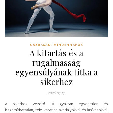
,
GAZDASÁG
MINDENNAPOK
A kitartás és a
rugalmasság
egyensúlyának titka a
sikerhez
2026.05.15.
A sikerhez vezető út gyakran egyenetlen és
kiszámíthatatlan, tele váratlan akadályokkal és kihívásokkal.