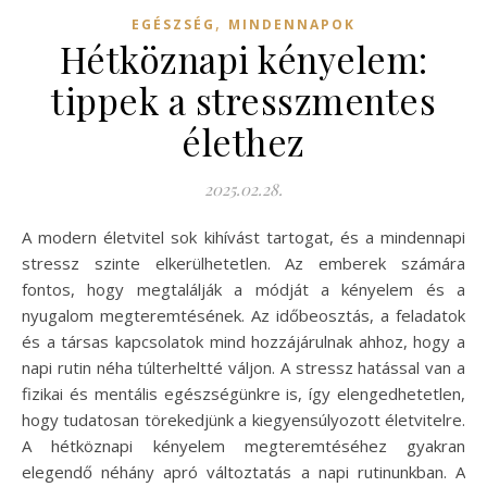
,
EGÉSZSÉG
MINDENNAPOK
Hétköznapi kényelem:
tippek a stresszmentes
élethez
2025.02.28.
A modern életvitel sok kihívást tartogat, és a mindennapi
stressz szinte elkerülhetetlen. Az emberek számára
fontos, hogy megtalálják a módját a kényelem és a
nyugalom megteremtésének. Az időbeosztás, a feladatok
és a társas kapcsolatok mind hozzájárulnak ahhoz, hogy a
napi rutin néha túlterheltté váljon. A stressz hatással van a
fizikai és mentális egészségünkre is, így elengedhetetlen,
hogy tudatosan törekedjünk a kiegyensúlyozott életvitelre.
A hétköznapi kényelem megteremtéséhez gyakran
elegendő néhány apró változtatás a napi rutinunkban. A