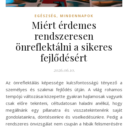
,
EGÉSZSÉG
MINDENNAPOK
Miért érdemes
rendszeresen
önreflektálni a sikeres
fejlődésért
2026.06.10.
Az önreflektálás képessége kulcsfontosságú tényező a
személyes és szakmai fejlődés útján. A világ rohamos
tempójú változásai közepette gyakran hajlamosak vagyunk
csak előre tekinteni, céltudatosan haladni anélkül, hogy
megállnánk egy pillanatra és visszatekintenénk saját
gondolatainkra, döntéseinkre és viselkedésünkre. Pedig a
rendszeres önvizsgálat nem csupán a hibák felismerésére