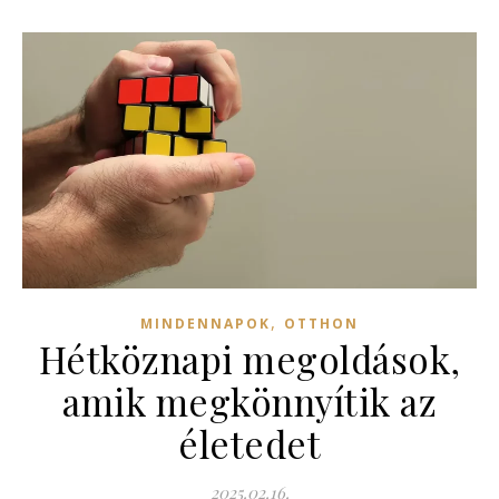
,
MINDENNAPOK
OTTHON
Hétköznapi megoldások,
amik megkönnyítik az
életedet
2025.02.16.