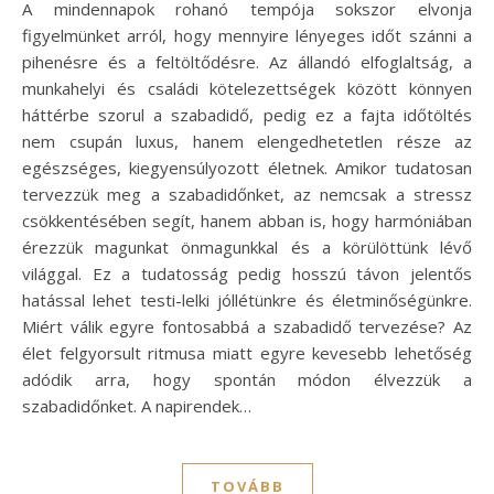
A mindennapok rohanó tempója sokszor elvonja
figyelmünket arról, hogy mennyire lényeges időt szánni a
pihenésre és a feltöltődésre. Az állandó elfoglaltság, a
munkahelyi és családi kötelezettségek között könnyen
háttérbe szorul a szabadidő, pedig ez a fajta időtöltés
nem csupán luxus, hanem elengedhetetlen része az
egészséges, kiegyensúlyozott életnek. Amikor tudatosan
tervezzük meg a szabadidőnket, az nemcsak a stressz
csökkentésében segít, hanem abban is, hogy harmóniában
érezzük magunkat önmagunkkal és a körülöttünk lévő
világgal. Ez a tudatosság pedig hosszú távon jelentős
hatással lehet testi-lelki jóllétünkre és életminőségünkre.
Miért válik egyre fontosabbá a szabadidő tervezése? Az
élet felgyorsult ritmusa miatt egyre kevesebb lehetőség
adódik arra, hogy spontán módon élvezzük a
szabadidőnket. A napirendek…
TOVÁBB