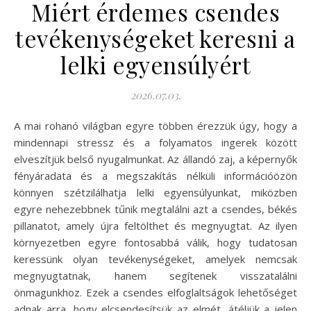
Miért érdemes csendes
tevékenységeket keresni a
lelki egyensúlyért
2026.07.03.
A mai rohanó világban egyre többen érezzük úgy, hogy a
mindennapi stressz és a folyamatos ingerek között
elveszítjük belső nyugalmunkat. Az állandó zaj, a képernyők
fényáradata és a megszakítás nélküli információözön
könnyen szétzilálhatja lelki egyensúlyunkat, miközben
egyre nehezebbnek tűnik megtalálni azt a csendes, békés
pillanatot, amely újra feltölthet és megnyugtat. Az ilyen
környezetben egyre fontosabbá válik, hogy tudatosan
keressünk olyan tevékenységeket, amelyek nemcsak
megnyugtatnak, hanem segítenek visszatalálni
önmagunkhoz. Ezek a csendes elfoglaltságok lehetőséget
adnak arra, hogy elcsendesítsük az elmét, átéljük a jelen