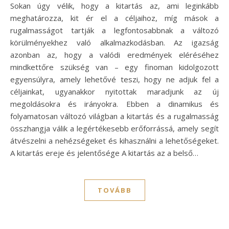
Sokan úgy vélik, hogy a kitartás az, ami leginkább
meghatározza, kit ér el a céljaihoz, míg mások a
rugalmasságot tartják a legfontosabbnak a változó
körülményekhez való alkalmazkodásban. Az igazság
azonban az, hogy a valódi eredmények eléréséhez
mindkettőre szükség van – egy finoman kidolgozott
egyensúlyra, amely lehetővé teszi, hogy ne adjuk fel a
céljainkat, ugyanakkor nyitottak maradjunk az új
megoldásokra és irányokra. Ebben a dinamikus és
folyamatosan változó világban a kitartás és a rugalmasság
összhangja válik a legértékesebb erőforrássá, amely segít
átvészelni a nehézségeket és kihasználni a lehetőségeket.
A kitartás ereje és jelentősége A kitartás az a belső…
TOVÁBB