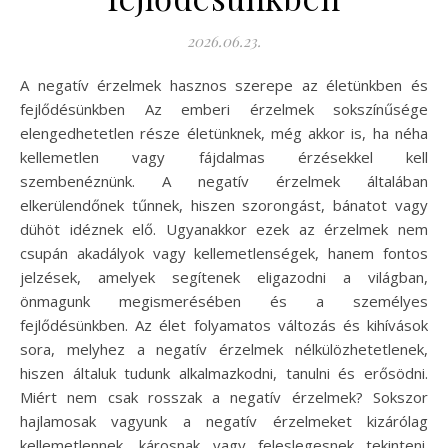
2026.06.23.
A negatív érzelmek hasznos szerepe az életünkben és
fejlődésünkben Az emberi érzelmek sokszínűsége
elengedhetetlen része életünknek, még akkor is, ha néha
kellemetlen vagy fájdalmas érzésekkel kell
szembenéznünk. A negatív érzelmek általában
elkerülendőnek tűnnek, hiszen szorongást, bánatot vagy
dühöt idéznek elő. Ugyanakkor ezek az érzelmek nem
csupán akadályok vagy kellemetlenségek, hanem fontos
jelzések, amelyek segítenek eligazodni a világban,
önmagunk megismerésében és a személyes
fejlődésünkben. Az élet folyamatos változás és kihívások
sora, melyhez a negatív érzelmek nélkülözhetetlenek,
hiszen általuk tudunk alkalmazkodni, tanulni és erősödni.
Miért nem csak rosszak a negatív érzelmek? Sokszor
hajlamosak vagyunk a negatív érzelmeket kizárólag
kellemetlennek, károsnak vagy feleslegesnek tekinteni.