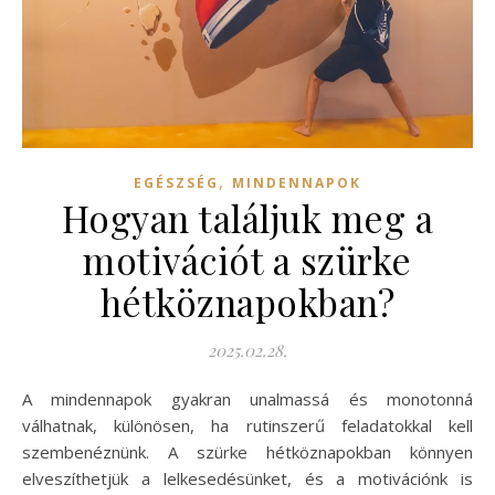
,
EGÉSZSÉG
MINDENNAPOK
Hogyan találjuk meg a
motivációt a szürke
hétköznapokban?
2025.02.28.
A mindennapok gyakran unalmassá és monotonná
válhatnak, különösen, ha rutinszerű feladatokkal kell
szembenéznünk. A szürke hétköznapokban könnyen
elveszíthetjük a lelkesedésünket, és a motivációnk is