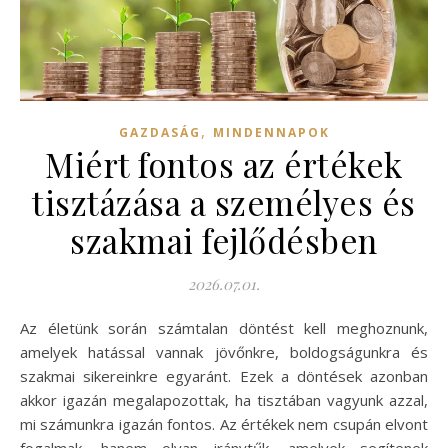
,
GAZDASÁG
MINDENNAPOK
Miért fontos az értékek
tisztázása a személyes és
szakmai fejlődésben
2026.07.01.
Az életünk során számtalan döntést kell meghoznunk,
amelyek hatással vannak jövőnkre, boldogságunkra és
szakmai sikereinkre egyaránt. Ezek a döntések azonban
akkor igazán megalapozottak, ha tisztában vagyunk azzal,
mi számunkra igazán fontos. Az értékek nem csupán elvont
fogalmak, hanem olyan iránytűk, amelyek segítenek