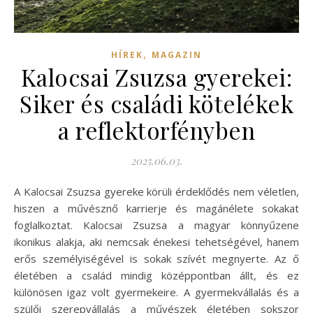
,
HÍREK
MAGAZIN
Kalocsai Zsuzsa gyerekei:
Siker és családi kötelékek
a reflektorfényben
2025.06.03.
A Kalocsai Zsuzsa gyereke körüli érdeklődés nem véletlen,
hiszen a művésznő karrierje és magánélete sokakat
foglalkoztat. Kalocsai Zsuzsa a magyar könnyűzene
ikonikus alakja, aki nemcsak énekesi tehetségével, hanem
erős személyiségével is sokak szívét megnyerte. Az ő
életében a család mindig középpontban állt, és ez
különösen igaz volt gyermekeire. A gyermekvállalás és a
szülői szerepvállalás a művészek életében sokszor