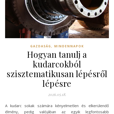
,
GAZDASÁG
MINDENNAPOK
Hogyan tanulj a
kudarcokból
szisztematikusan lépésről
lépésre
2026.05.18.
A kudarc sokak számára kényelmetlen és elkerülendő
élmény, pedig valójában az egyik legfontosabb