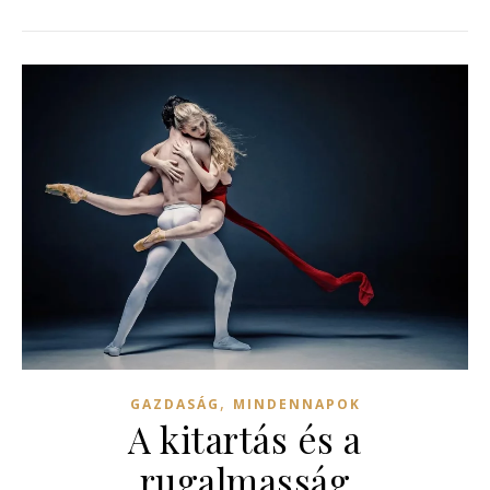
,
GAZDASÁG
MINDENNAPOK
A kitartás és a
rugalmasság