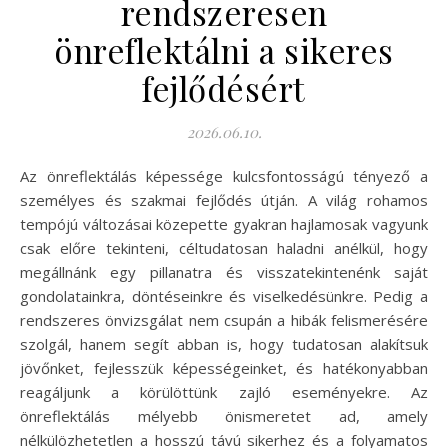
rendszeresen
önreflektálni a sikeres
fejlődésért
2026.06.10.
Az önreflektálás képessége kulcsfontosságú tényező a
személyes és szakmai fejlődés útján. A világ rohamos
tempójú változásai közepette gyakran hajlamosak vagyunk
csak előre tekinteni, céltudatosan haladni anélkül, hogy
megállnánk egy pillanatra és visszatekintenénk saját
gondolatainkra, döntéseinkre és viselkedésünkre. Pedig a
rendszeres önvizsgálat nem csupán a hibák felismerésére
szolgál, hanem segít abban is, hogy tudatosan alakítsuk
jövőnket, fejlesszük képességeinket, és hatékonyabban
reagáljunk a körülöttünk zajló eseményekre. Az
önreflektálás mélyebb önismeretet ad, amely
nélkülözhetetlen a hosszú távú sikerhez és a folyamatos