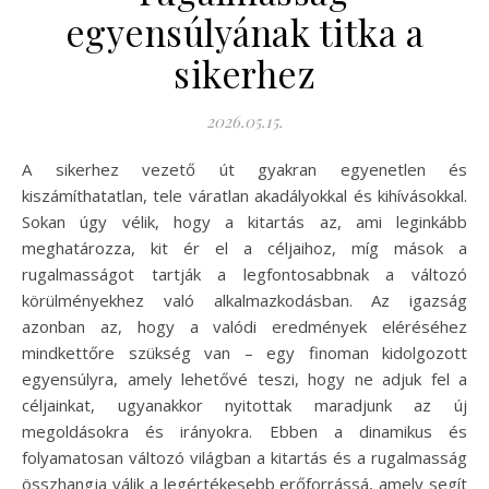
egyensúlyának titka a
sikerhez
2026.05.15.
A sikerhez vezető út gyakran egyenetlen és
kiszámíthatatlan, tele váratlan akadályokkal és kihívásokkal.
Sokan úgy vélik, hogy a kitartás az, ami leginkább
meghatározza, kit ér el a céljaihoz, míg mások a
rugalmasságot tartják a legfontosabbnak a változó
körülményekhez való alkalmazkodásban. Az igazság
azonban az, hogy a valódi eredmények eléréséhez
mindkettőre szükség van – egy finoman kidolgozott
egyensúlyra, amely lehetővé teszi, hogy ne adjuk fel a
céljainkat, ugyanakkor nyitottak maradjunk az új
megoldásokra és irányokra. Ebben a dinamikus és
folyamatosan változó világban a kitartás és a rugalmasság
összhangja válik a legértékesebb erőforrássá, amely segít