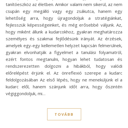
tanítóeszköz az életben. Amikor valami nem sikerül, az nem
csupán egy megálló vagy egy zsákutca, hanem egy
lehetőség arra, hogy újragondoljuk a stratégiánkat,
fejlesszük képességeinket, és még erősebbé váljunk. Az,
hogy miként állunk a kudarcokhoz, gyakran meghatározza
személyes és szakmai fejlődésünk irányát. Az érzések,
amelyek egy-egy kellemetlen helyzet kapcsán felmerülnek,
gyakran elvonhatják a figyelmet a tanulási folyamatról,
ezért fontos megtanulni, hogyan lehet tudatosan és
rendszerezetten dolgozni a hibákból, hogy valódi
előrelépést érjünk el. Az önreflexió szerepe a kudarc
feldolgozásában Az első lépés, hogy ne meneküljünk el a
kudarc elől, hanem szánjunk időt arra, hogy őszintén
végiggondoljuk, mi…
TOVÁBB