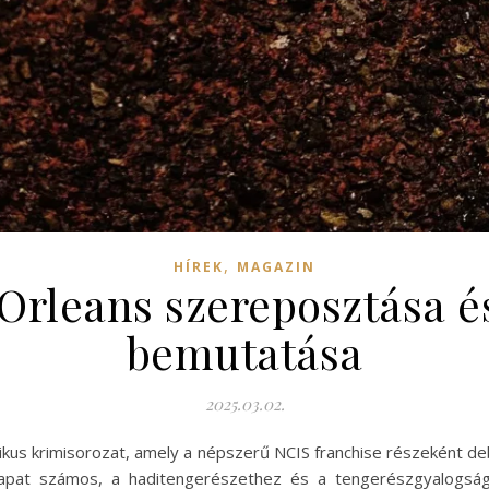
,
HÍREK
MAGAZIN
rleans szereposztása é
bemutatása
2025.03.02.
kus krimisorozat, amely a népszerű NCIS franchise részeként deb
csapat számos, a haditengerészethez és a tengerészgyalogsá