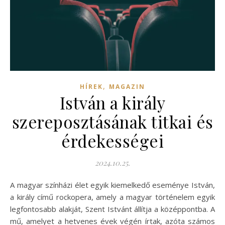
,
HÍREK
MAGAZIN
István a király
szereposztásának titkai és
érdekességei
2024.10.25.
A magyar színházi élet egyik kiemelkedő eseménye István,
a király című rockopera, amely a magyar történelem egyik
legfontosabb alakját, Szent Istvánt állítja a középpontba. A
mű, amelyet a hetvenes évek végén írtak, azóta számos