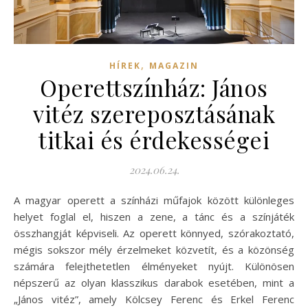
,
HÍREK
MAGAZIN
Operettszínház: János
vitéz szereposztásának
titkai és érdekességei
2024.06.24.
A magyar operett a színházi műfajok között különleges
helyet foglal el, hiszen a zene, a tánc és a színjáték
összhangját képviseli. Az operett könnyed, szórakoztató,
mégis sokszor mély érzelmeket közvetít, és a közönség
számára felejthetetlen élményeket nyújt. Különösen
népszerű az olyan klasszikus darabok esetében, mint a
„János vitéz”, amely Kölcsey Ferenc és Erkel Ferenc