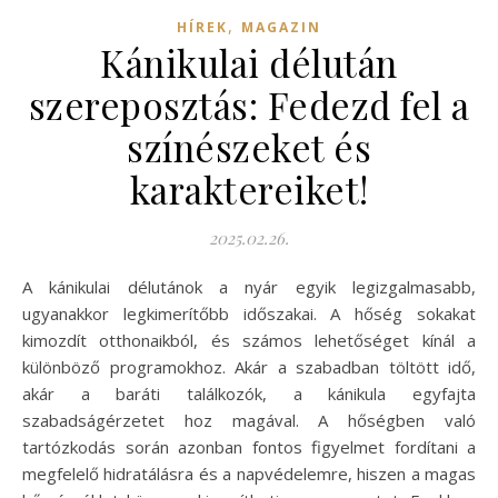
,
HÍREK
MAGAZIN
Kánikulai délután
szereposztás: Fedezd fel a
színészeket és
karaktereiket!
2025.02.26.
A kánikulai délutánok a nyár egyik legizgalmasabb,
ugyanakkor legkimerítőbb időszakai. A hőség sokakat
kimozdít otthonaikból, és számos lehetőséget kínál a
különböző programokhoz. Akár a szabadban töltött idő,
akár a baráti találkozók, a kánikula egyfajta
szabadságérzetet hoz magával. A hőségben való
tartózkodás során azonban fontos figyelmet fordítani a
megfelelő hidratálásra és a napvédelemre, hiszen a magas