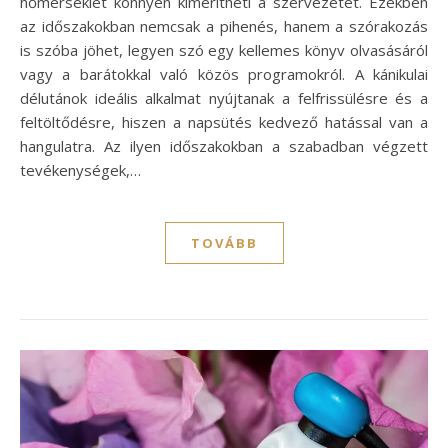
hőmérséklet könnyen kimerítheti a szervezetet. Ezekben
az időszakokban nemcsak a pihenés, hanem a szórakozás
is szóba jöhet, legyen szó egy kellemes könyv olvasásáról
vagy a barátokkal való közös programokról. A kánikulai
délutánok ideális alkalmat nyújtanak a felfrissülésre és a
feltöltődésre, hiszen a napsütés kedvező hatással van a
hangulatra. Az ilyen időszakokban a szabadban végzett
tevékenységek,…
TOVÁBB