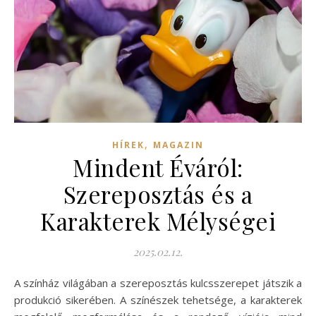
,
HÍREK
MAGAZIN
Mindent Éváról:
Szereposztás és a
Karakterek Mélységei
2025.02.12.
A színház világában a szereposztás kulcsszerepet játszik a
produkció sikerében. A színészek tehetsége, a karakterek