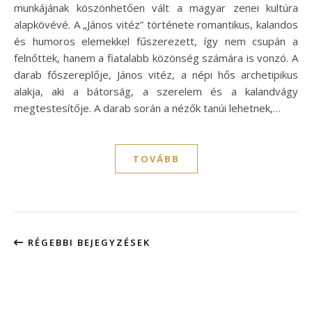
munkájának köszönhetően vált a magyar zenei kultúra
alapkövévé. A „János vitéz” története romantikus, kalandos
és humoros elemekkel fűszerezett, így nem csupán a
felnőttek, hanem a fiatalabb közönség számára is vonzó. A
darab főszereplője, János vitéz, a népi hős archetipikus
alakja, aki a bátorság, a szerelem és a kalandvágy
megtestesítője. A darab során a nézők tanúi lehetnek,…
TOVÁBB
RÉGEBBI BEJEGYZÉSEK