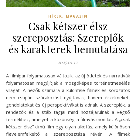
,
HÍREK
MAGAZIN
Csak kétszer élsz
szereposztás: Szereplők
és karakterek bemutatása
2025.01.12.
A filmipar folyamatosan változik, az új ötletek és narratívák
folyamatosan megújítják a mozgóképes történetmesélés
világát. A nézők számára a különféle filmek és sorozatok
nem csupán szórakozást nyújtanak, hanem érzelmeket,
gondolatokat és új perspektívákat is adnak. A szereplők, a
rendezők és a stáb tagjai mind hozzájárulnak a végső
termékhez, amelyet a közönség a filmvásznon lát. A „csak
kétszer élsz” című film egy olyan alkotás, amely különösen
figyelemfelkeltő a szereposztása révén. A filmek