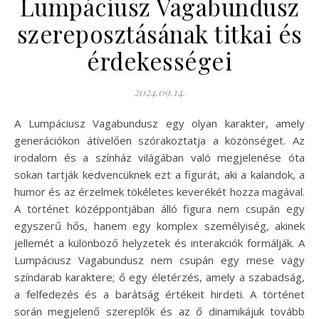
Lumpáciusz Vagabundusz
szereposztásának titkai és
érdekességei
2024.09.14.
A Lumpáciusz Vagabundusz egy olyan karakter, amely
generációkon átívelően szórakoztatja a közönséget. Az
irodalom és a színház világában való megjelenése óta
sokan tartják kedvencüknek ezt a figurát, aki a kalandok, a
humor és az érzelmek tökéletes keverékét hozza magával.
A történet középpontjában álló figura nem csupán egy
egyszerű hős, hanem egy komplex személyiség, akinek
jellemét a különböző helyzetek és interakciók formálják. A
Lumpáciusz Vagabundusz nem csupán egy mese vagy
színdarab karaktere; ő egy életérzés, amely a szabadság,
a felfedezés és a barátság értékeit hirdeti. A történet
során megjelenő szereplők és az ő dinamikájuk tovább