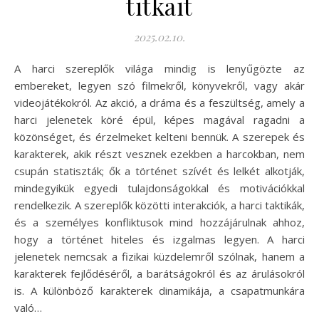
titkait
2025.02.10.
A harci szereplők világa mindig is lenyűgözte az
embereket, legyen szó filmekről, könyvekről, vagy akár
videojátékokról. Az akció, a dráma és a feszültség, amely a
harci jelenetek köré épül, képes magával ragadni a
közönséget, és érzelmeket kelteni bennük. A szerepek és
karakterek, akik részt vesznek ezekben a harcokban, nem
csupán statiszták; ők a történet szívét és lelkét alkotják,
mindegyikük egyedi tulajdonságokkal és motivációkkal
rendelkezik. A szereplők közötti interakciók, a harci taktikák,
és a személyes konfliktusok mind hozzájárulnak ahhoz,
hogy a történet hiteles és izgalmas legyen. A harci
jelenetek nemcsak a fizikai küzdelemről szólnak, hanem a
karakterek fejlődéséről, a barátságokról és az árulásokról
is. A különböző karakterek dinamikája, a csapatmunkára
való…