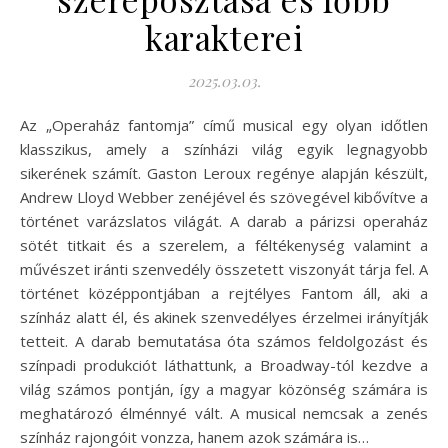
karakterei
2025.03.03.
Az „Operaház fantomja” című musical egy olyan időtlen
klasszikus, amely a színházi világ egyik legnagyobb
sikerének számít. Gaston Leroux regénye alapján készült,
Andrew Lloyd Webber zenéjével és szövegével kibővítve a
történet varázslatos világát. A darab a párizsi operaház
sötét titkait és a szerelem, a féltékenység valamint a
művészet iránti szenvedély összetett viszonyát tárja fel. A
történet középpontjában a rejtélyes Fantom áll, aki a
színház alatt él, és akinek szenvedélyes érzelmei irányítják
tetteit. A darab bemutatása óta számos feldolgozást és
színpadi produkciót láthattunk, a Broadway-tól kezdve a
világ számos pontján, így a magyar közönség számára is
meghatározó élménnyé vált. A musical nemcsak a zenés
színház rajongóit vonzza, hanem azok számára is…