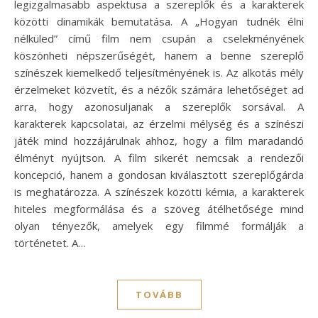
legizgalmasabb aspektusa a szereplők és a karakterek
közötti dinamikák bemutatása. A „Hogyan tudnék élni
nélküled” című film nem csupán a cselekményének
köszönheti népszerűségét, hanem a benne szereplő
színészek kiemelkedő teljesítményének is. Az alkotás mély
érzelmeket közvetít, és a nézők számára lehetőséget ad
arra, hogy azonosuljanak a szereplők sorsával. A
karakterek kapcsolatai, az érzelmi mélység és a színészi
játék mind hozzájárulnak ahhoz, hogy a film maradandó
élményt nyújtson. A film sikerét nemcsak a rendezői
koncepció, hanem a gondosan kiválasztott szereplőgárda
is meghatározza. A színészek közötti kémia, a karakterek
hiteles megformálása és a szöveg átélhetősége mind
olyan tényezők, amelyek egy filmmé formálják a
történetet. A…
TOVÁBB