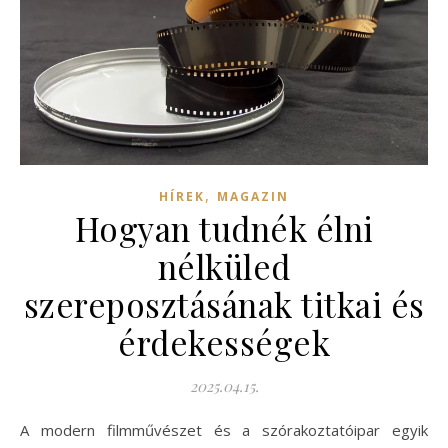
,
HÍREK
MAGAZIN
Hogyan tudnék élni
nélküled
szereposztásának titkai és
érdekességek
2025.04.15.
A modern filmművészet és a szórakoztatóipar egyik