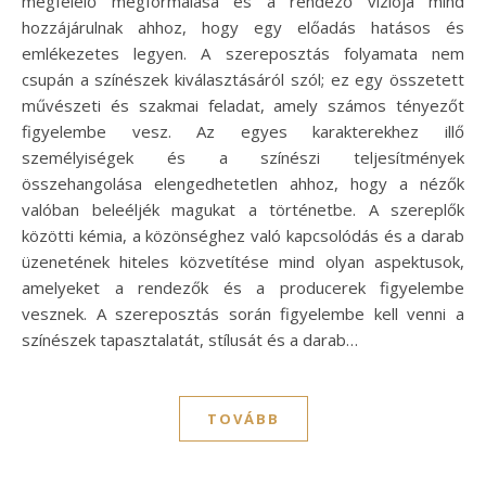
megfelelő megformálása és a rendező víziója mind
hozzájárulnak ahhoz, hogy egy előadás hatásos és
emlékezetes legyen. A szereposztás folyamata nem
csupán a színészek kiválasztásáról szól; ez egy összetett
művészeti és szakmai feladat, amely számos tényezőt
figyelembe vesz. Az egyes karakterekhez illő
személyiségek és a színészi teljesítmények
összehangolása elengedhetetlen ahhoz, hogy a nézők
valóban beleéljék magukat a történetbe. A szereplők
közötti kémia, a közönséghez való kapcsolódás és a darab
üzenetének hiteles közvetítése mind olyan aspektusok,
amelyeket a rendezők és a producerek figyelembe
vesznek. A szereposztás során figyelembe kell venni a
színészek tapasztalatát, stílusát és a darab…
TOVÁBB