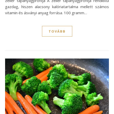
zeller tápanyagprofilja A zeller tápanyagprofilja rendkívül
gazdag, hiszen alacsony kalóriatartalma mellett számos
vitamin és ásványi anyag forrása. 100 gramm…
TOVÁBB