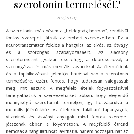
szerotonin termelését?
2025.01.07.
A szerotonin, más néven a „boldogság hormon”, rendkívül
fontos szerepet játszik az emberi szervezetben. Ez a
neurotranszmitter felelős a hangulat, az alvás, az étvágy
és a szorongás szabályozásáért. Az alacsony
szerotoninszint gyakran összefügg a depresszióval, a
szorongással és más mentális zavarokkal. Az életmódunk
és a táplálkozásunk jelentős hatással van a szerotonin
termelésére, ezért fontos, hogy tudatosan válogassuk
meg, mit eszünk. A megfelelő ételek fogyasztásával
támogathatjuk a szervezetünket abban, hogy elegendő
mennyiségű szerotonint termeljen, így hozzájárulva a
mentális jólétünkhöz. Az ételekben található tápanyagok,
vitaminok és ásványi anyagok mind fontos szerepet
játszanak ebben a folyamatban. A megfelelő étrend
nemcsak a hangulatunkat javíthatja, hanem hozzájárulhat az