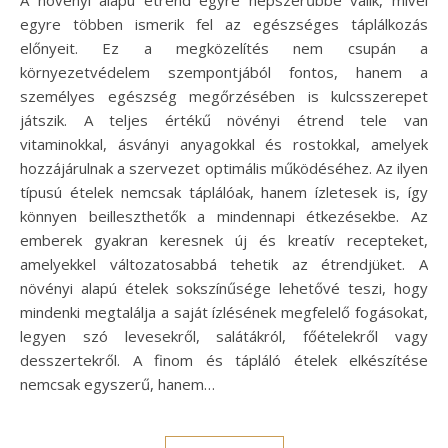
egyre többen ismerik fel az egészséges táplálkozás
előnyeit. Ez a megközelítés nem csupán a
környezetvédelem szempontjából fontos, hanem a
személyes egészség megőrzésében is kulcsszerepet
játszik. A teljes értékű növényi étrend tele van
vitaminokkal, ásványi anyagokkal és rostokkal, amelyek
hozzájárulnak a szervezet optimális működéséhez. Az ilyen
típusú ételek nemcsak táplálóak, hanem ízletesek is, így
könnyen beilleszthetők a mindennapi étkezésekbe. Az
emberek gyakran keresnek új és kreatív recepteket,
amelyekkel változatosabbá tehetik az étrendjüket. A
növényi alapú ételek sokszínűsége lehetővé teszi, hogy
mindenki megtalálja a saját ízlésének megfelelő fogásokat,
legyen szó levesekről, salátákról, főételekről vagy
desszertekről. A finom és tápláló ételek elkészítése
nemcsak egyszerű, hanem…