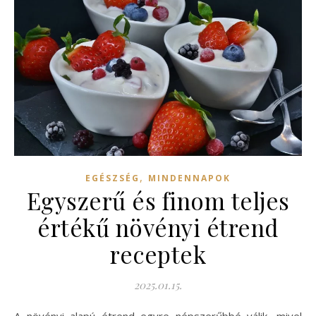
,
EGÉSZSÉG
MINDENNAPOK
Egyszerű és finom teljes
értékű növényi étrend
receptek
2025.01.15.
A növényi alapú étrend egyre népszerűbbé válik, mivel