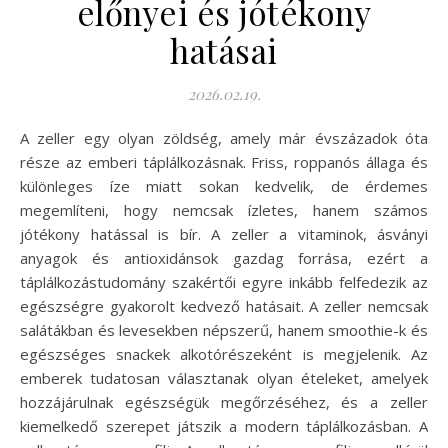
előnyei és jótékony
hatásai
2026.02.19.
A zeller egy olyan zöldség, amely már évszázadok óta
része az emberi táplálkozásnak. Friss, roppanós állaga és
különleges íze miatt sokan kedvelik, de érdemes
megemlíteni, hogy nemcsak ízletes, hanem számos
jótékony hatással is bír. A zeller a vitaminok, ásványi
anyagok és antioxidánsok gazdag forrása, ezért a
táplálkozástudomány szakértői egyre inkább felfedezik az
egészségre gyakorolt kedvező hatásait. A zeller nemcsak
salátákban és levesekben népszerű, hanem smoothie-k és
egészséges snackek alkotórészeként is megjelenik. Az
emberek tudatosan választanak olyan ételeket, amelyek
hozzájárulnak egészségük megőrzéséhez, és a zeller
kiemelkedő szerepet játszik a modern táplálkozásban. A