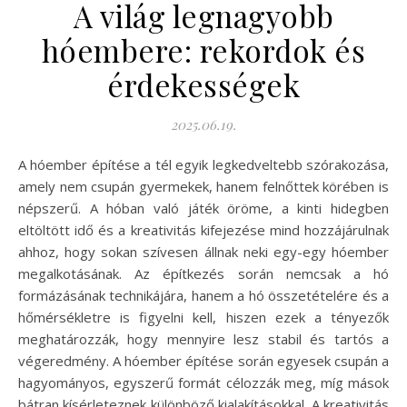
A világ legnagyobb
hóembere: rekordok és
érdekességek
2025.06.19.
A hóember építése a tél egyik legkedveltebb szórakozása,
amely nem csupán gyermekek, hanem felnőttek körében is
népszerű. A hóban való játék öröme, a kinti hidegben
eltöltött idő és a kreativitás kifejezése mind hozzájárulnak
ahhoz, hogy sokan szívesen állnak neki egy-egy hóember
megalkotásának. Az építkezés során nemcsak a hó
formázásának technikájára, hanem a hó összetételére és a
hőmérsékletre is figyelni kell, hiszen ezek a tényezők
meghatározzák, hogy mennyire lesz stabil és tartós a
végeredmény. A hóember építése során egyesek csupán a
hagyományos, egyszerű formát célozzák meg, míg mások
bátran kísérleteznek különböző kialakításokkal. A kreativitás