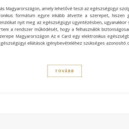
ldás Magyarországon, amely lehetővé teszi az egészségügyi szol
ronikus formátum egyre inkább átvette a szerepet, hiszen
 dimenziókat nyit meg az egészségügyi ügyintézésben, ugyanakko
rteni a rendszer működését, hogy a felhasználók biztonságosan
szerepe Magyarországon Az e Card egy elektronikus egészségb
z egészségügyi ellátások igénybevételéhez szükséges azonosító 
TOVÁBB