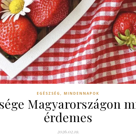
,
EGÉSZSÉG
MINDENNAPOK
sége Magyarországon m
érdemes
2026.02.19.