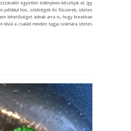
zzávalót egyetlen edényben készítjük el, így
t például hús, zöldségek és fűszerek, ízletes
nem lehetőséget adnak arra is, hogy kreatívan
en kívül a család minden tagja számára ízletes