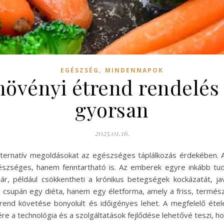
,
EGÉSZSÉG
MINDENNAPOK
 növényi étrend rendelés
gyorsan
2025.01.16.
ternatív megoldásokat az egészséges táplálkozás érdekében. 
észséges, hanem fenntartható is. Az emberek egyre inkább tud
ár, például csökkentheti a krónikus betegségek kockázatát, jav
csupán egy diéta, hanem egy életforma, amely a friss, termész
end követése bonyolult és időigényes lehet. A megfelelő étele
sére a technológia és a szolgáltatások fejlődése lehetővé teszi, h