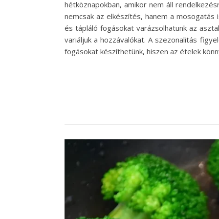
hétköznapokban, amikor nem áll rendelkezésr
nemcsak az elkészítés, hanem a mosogatás is 
és tápláló fogásokat varázsolhatunk az aszta
variáljuk a hozzávalókat. A szezonalitás figy
fogásokat készíthetünk, hiszen az ételek kön