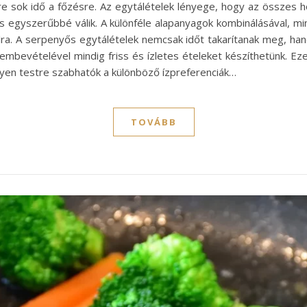
e sok idő a főzésre. Az egytálételek lényege, hogy az összes ho
egyszerűbbé válik. A különféle alapanyagok kombinálásával, min
lra. A serpenyős egytálételek nemcsak időt takarítanak meg, ha
elembevételével mindig friss és ízletes ételeket készíthetünk. Ez
nyen testre szabhatók a különböző ízpreferenciák…
TOVÁBB