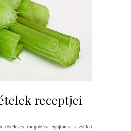
telek receptjei
k tökéletes megoldást nyújtanak a zsúfolt