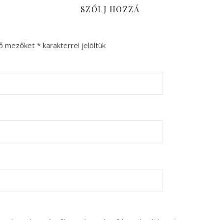
SZÓLJ HOZZÁ
ző mezőket
*
karakterrel jelöltük