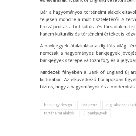
és elvárásait. A Bank of England vezetői szerin
Bár a hagyományos történelmi alakok eltávo
teljesen mond le a múlt tiszteletéről. A ter
hozzájárultak a brit kultúra és társadalom f
hanem kulturális és történelmi értéket is közv
A bankjegyek átalakulása a digitális világ 
nemcsak a hagyományos bankjegyek jövőjét ér
bankjegyek szerepe változni fog, és a jegyban
Mindezek fényében a Bank of England új arc
kultúrában. Az elkövetkező hónapokban figyel
biztos, hogy a hagyományok és a modernitás tal
bankjegy design
brit pénz
digitális tranzakc
történelmi alakok
új bankjegyek