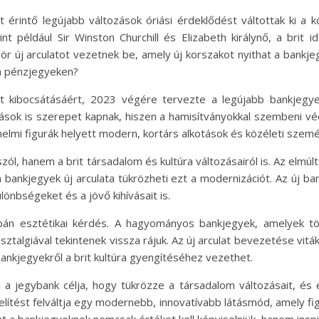
t érintő legújabb változások óriási érdeklődést váltottak ki a
t például Sir Winston Churchill és Elizabeth királynő, a brit 
r új arculatot vezetnek be, amely új korszakot nyithat a bankje
 a pénzjegyeken?
nt kibocsátásáért, 2023 végére tervezte a legújabb bankjegy
tások is szerepet kapnak, hiszen a hamisítványokkal szembeni vé
elmi figurák helyett modern, kortárs alkotások és közéleti szemé
szól, hanem a brit társadalom és kultúra változásairól is. Az elmú
 a bankjegyek új arculata tükrözheti ezt a modernizációt. Az új
ülönbségeket és a jövő kihívásait is.
n esztétikai kérdés. A hagyományos bankjegyek, amelyek tör
sztalgiával tekintenek vissza rájuk. Az új arculat bevezetése vit
 bankjegyekről a brit kultúra gyengítéséhez vezethet.
 jegybank célja, hogy tükrözze a társadalom változásait, és 
tést felváltja egy modernebb, innovatívabb látásmód, amely figy