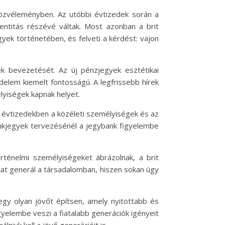
 közvéleményben. Az utóbbi évtizedek során a
identitás részévé váltak. Most azonban a brit
gyek történetében, és felveti a kérdést: vajon
ek bevezetését. Az új pénzjegyek esztétikai
delem kiemelt fontosságú. A legfrissebb hírek
lyiségek kapnak helyet.
lt évtizedekben a közéleti személyiségek és az
 bankjegyek tervezésénél a jegybank figyelembe
ténelmi személyiségeket ábrázolnak, a brit
ákat generál a társadalomban, hiszen sokan úgy
egy olyan jövőt építsen, amely nyitottabb és
elembe veszi a fiatalabb generációk igényeit