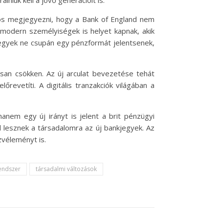
niuk kell a jövő generációit is.
tos megjegyezni, hogy a Bank of England nem
n modern személyiségek is helyet kapnak, akik
kjegyek ne csupán egy pénzformát jelentsenek,
osan csökken. Az új arculat bevezetése tehát
evetíti. A digitális tranzakciók világában a
nem egy új irányt is jelent a brit pénzügyi
l lesznek a társadalomra az új bankjegyek. Az
zvéleményt is.
endszer
társadalmi változások