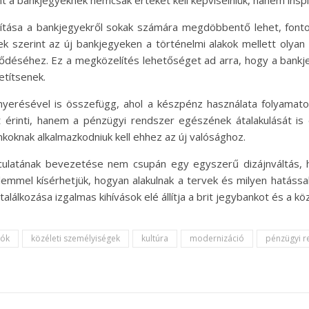
t a bankjegyeknek nemcsak értéket kell képviselniük, hanem inspirál
lítása a bankjegyekről sokak számára megdöbbentő lehet, fon
vek szerint az új bankjegyeken a történelmi alakok mellett olya
ejlődéséhez. Ez a megközelítés lehetőséget ad arra, hogy a ban
etítsenek.
térnyerésével is összefügg, ahol a készpénz használata folyamat
inti, hanem a pénzügyi rendszer egészének átalakulását is előr
koknak alkalmazkodniuk kell ehhez az új valósághoz.
ulatának bevezetése nem csupán egy egyszerű dizájnváltás, ha
emmel kísérhetjük, hogyan alakulnak a tervek és milyen hatássa
álkozása izgalmas kihívások elé állítja a brit jegybankot és a kö
iók
közéleti személyiségek
kultúra
modernizáció
pénzügyi r