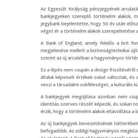
Az Egyesült Királyság pénzjegyének arculatá
bankjegyeken szereplő történelmi alakok, min
jegybank bejelentette, hogy 50 év után előszö
véget ér a történelmi alakok szerepeltetése
A Bank of England, amely felelős a brit fo
megjelenése mellett a biztonságtechnikai újí
szerint az új arculatban a hagyományos történ
Ez a lépés nem csupán a design frissítéséről 
általuk képviselt értékek sokat változtak, és
veszi a társadalmi sokféleséget, a kulturális k
A bankjegyek megújítása azonban nem csupá
identitás szerves részét képezik, és sokan no
érzik, hogy a történelmi alakok eltávolítása a
Az új bankjegyek bevezetésének hátterében a
befogadóbb. Az eddigi hagyományos megközelí