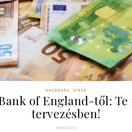
,
GAZDASÁG
HÍREK
Bank of England-től: Te i
tervezésben!
2025.07.03.