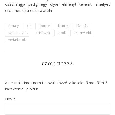
összhangja pedig egy olyan élményt teremt, amelyet
érdemes újra és újra átélni.
fantasy
film
horror
kultfilm
lázadás
szereposztás
színészek
titkok
underworld
vérfarkasok
SZÓLJ HOZZÁ
Az e-mail címet nem tesszük közzé.
A kötelező mezőket
*
karakterrel jelöltük
Név
*