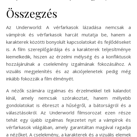
Összegzés
Az Underworld: A vérfarkasok lázadása nemcsak a
vámpírok és vérfarkasok harcát mutatja be, hanem a
karakterek közötti bonyolult kapcsolatokat és fejlődéseket
is. A film szereplőgárdája és a karakterek teljesítménye
kiemelkedik, hiszen az érzelmi mélység és a konfliktusok
hozzájárulnak a cselekmény izgalmának fokozásához. A
vizuális megjelenítés és az akciójelenetek pedig még
inkább fokozzák a film élményét.
A nézők számára izgalmas és érzelmekkel teli kalandot
kínál, amely nemcsak szórakoztat, hanem mélyebb
gondolatokat is ébreszt a hűségről, a bátorságról és a
választásokról. Az Underworld filmsorozat ezen része
tehát egy újabb izgalmas fejezetet nyit a vámpírok és
vérfarkasok világában, amely garantáltan magával ragadja
a nézőket. A cselekmény, a karakterek és a vizuális elemek