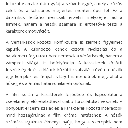
fokozatosan alakul át egyfajta szövetséggé, amely a közös
célok és a kölcsönös megértés mentén épül fel. Ez a
dinamikus fejlődés nemcsak érzelmi mélységet ad a
filmnek, hanem a nézők számára is érthetővé teszi a
karakterek motivációit.
A vérfarkasok közötti konfliktusra is kiemelt figyelmet
kapunk. A különböző klánok közötti rivalizálás és a
hatalomért folytatott harc nemcsak a vérfarkasok, hanem a
vámpírok világát is befolyásolja. A karakterek közötti
feszültségek és a klánok közötti rivalizálás révén a nézők
egy komplex és árnyalt világot ismerhetnek meg, ahol a
hűség és a árulás határvonalai elmosódnak.
A film során a karakterek fejlődése és kapcsolatai a
cselekmény előrehaladtával újabb fordulatokat vesznek. A
bonyolult érzelmi szálak és a karakterek közötti interakciók
mind hozzájárulnak a film drámai hatásához. A nézők
számára izgalmas élményt nyújt, hogy a szereplők nem