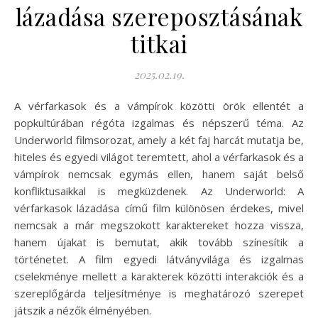
lázadása szereposztásának
titkai
2025.02.19.
A vérfarkasok és a vámpírok közötti örök ellentét a
popkultúrában régóta izgalmas és népszerű téma. Az
Underworld filmsorozat, amely a két faj harcát mutatja be,
hiteles és egyedi világot teremtett, ahol a vérfarkasok és a
vámpírok nemcsak egymás ellen, hanem saját belső
konfliktusaikkal is megküzdenek. Az Underworld: A
vérfarkasok lázadása című film különösen érdekes, mivel
nemcsak a már megszokott karaktereket hozza vissza,
hanem újakat is bemutat, akik tovább színesítik a
történetet. A film egyedi látványvilága és izgalmas
cselekménye mellett a karakterek közötti interakciók és a
szereplőgárda teljesítménye is meghatározó szerepet
játszik a nézők élményében.