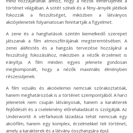
mind hozzájárulnak ahhoz, hogy a nézők elmerüljenek a
történet világában. A sötét színek és a fény-árnyék játékok
fokozzák a feszültséget, miközben a látványos
akciójelenetek folyamatosan fenntartják a figyelmet.
A zene és a hanghatások szintén kiemelkedő szerepet
játszanak a film atmoszférájának megteremtésében. A
zenei aláfestés és a hangzás tervezése hozzájárul a
feszültség fokozásához, miközben a nézők érzelmeit is
irányítja. A film minden egyes jelenete gondosan
megkomponált, hogy a nézők maximális élményben
részesüljenek.
A film vizuális és akcióelemei nemcsak szórakoztatóak,
hanem meghatározóak is a történet szempontjából. A harci
jelenetek nem csupán látványosak, hanem a karakterek
fejlődését és a cselekmény előrehaladását is szolgálják. Az
Underworld: A vérfarkasok lázadása tehát nemcsak egy
akciófilm, hanem egy komplex, érzelmekkel teli történet,
amely a karakterek és a látvány összhangjára épül.