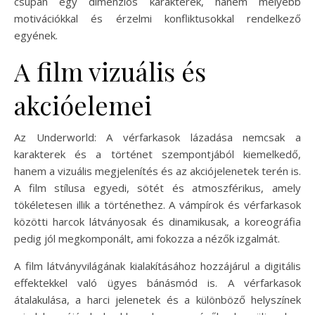
csupán egy dimenziós karakterek, hanem mélyebb
motivációkkal és érzelmi konfliktusokkal rendelkező
egyének.
A film vizuális és
akcióelemei
Az Underworld: A vérfarkasok lázadása nemcsak a
karakterek és a történet szempontjából kiemelkedő,
hanem a vizuális megjelenítés és az akciójelenetek terén is.
A film stílusa egyedi, sötét és atmoszférikus, amely
tökéletesen illik a történethez. A vámpírok és vérfarkasok
közötti harcok látványosak és dinamikusak, a koreográfia
pedig jól megkomponált, ami fokozza a nézők izgalmát.
A film látványvilágának kialakításához hozzájárul a digitális
effektekkel való ügyes bánásmód is. A vérfarkasok
átalakulása, a harci jelenetek és a különböző helyszínek