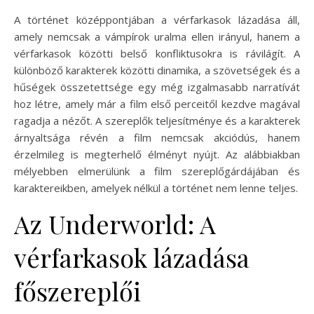
A történet középpontjában a vérfarkasok lázadása áll,
amely nemcsak a vámpírok uralma ellen irányul, hanem a
vérfarkasok közötti belső konfliktusokra is rávilágít. A
különböző karakterek közötti dinamika, a szövetségek és a
hűségek összetettsége egy még izgalmasabb narratívát
hoz létre, amely már a film első perceitől kezdve magával
ragadja a nézőt. A szereplők teljesítménye és a karakterek
árnyaltsága révén a film nemcsak akciódús, hanem
érzelmileg is megterhelő élményt nyújt. Az alábbiakban
mélyebben elmerülünk a film szereplőgárdájában és
karaktereikben, amelyek nélkül a történet nem lenne teljes.
Az Underworld: A
vérfarkasok lázadása
főszereplői