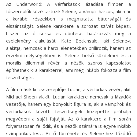
Az Underworld: A vérfarkasok lázadása filmben a
főszereplők közé tartozik Selene, a vámpír harcos, aki már
a korábbi részekben is megmutatta bátorságát és
elszántságát. Selene karaktere a sorozat szívét képezi,
hiszen az ő sorsa és döntései határozzák meg a
cselekmény alakulását. Kate Beckinsale, aki Selene-t
alakítja, nemcsak a harci jelenetekben brillírozik, hanem az
érzelmi mélységekben is. Selene belső küzdelmei és a
morális dilemmái révén a nézők szoros kapcsolatot
építhetnek ki a karakterrel, ami még inkább fokozza a film
feszültségét.
A film másik kulcsszereplője Lucian, a vérfarkas vezér, akit
Michael Sheen alakít. Lucian karaktere nemcsak a lázadók
vezetője, hanem egy bonyolult figura is, aki a vámpírok és
vérfarkasok közötti feszültségek közepette próbálja
megvédeni a saját fajtáját. Az ő karaktere a film során
folyamatosan fejlődik, és a nézők számára is egyre inkább
szimpatikus lesz. Az ő története és Selene-hez fűződő