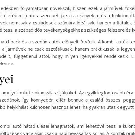
dekben folyamatosan növekszik, hiszen ezek a járművek tökéle
 életében fontos szerepet játszik a kényelem és a funkcionali
űvek nemcsak a családosok számára ideálisak, hanem a fiatalok 
é teszi a szabadidős tevékenységekhez szükséges felszerelés kön
hatchback és a szedán autók előnyeit ötvözik. A kombi autók t
 a járművek ne csak esztétikusak, hanem praktikusak is legyen
ellt, függetlenül attól, hogy milyen igényekkel rendelkezik. 
elemre.
yei
amelyek miatt sokan választják őket. Az egyik legfontosabb érv 
szedánok, így könnyedén elfér bennük a család összes poggy
yobb helykínálat különösen hasznos lehet, ha gyakran utazik együt
ombi autó hátsó ülései lehajthatók, ami lehetővé teszi a különb
tözések vagy akár csak a napi bevásárlás során. A kombik praktik