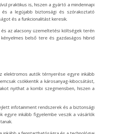
l praktikus is, hiszen a gyártó a mindennapi
, és a legújabb biztonsági és szórakoztató
got és a funkcionalitást keresik.
 és az alacsony üzemeltetési költségek terén
, kényelmes belső tere és gazdaságos hibrid
az elektromos autók térnyerése egyre inkább
nemcsak csökkentik a károsanyag-kibocsátást,
zakot nyithat a kombi szegmensben, hiszen a
ejlett infotainment rendszerek és a biztonsági
ók egyre inkább figyelembe veszik a vásárlók
tanak.
e inkább a fenntarthatóságra és a technológiai