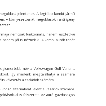
megoldást jelentenek. A legtöbb kombi jármű
n. A környezetbarát megoldások iránti igény
sátást.
mája nemcsak funkcionális, hanem esztétikai
 hanem jól is néznek ki. A kombi autók tehát
 legismertebb név a Volkswagen Golf Variant,
rokból, így mindenki megtalálhatja a számára
ális választás a családok számára.
onzó alternatívát jelent a vásárlók számára.
goldásokkal is felszerelt. Az autó gazdaságos