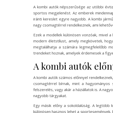
A kombi autók népszerűsége az utóbbi évtize
sportos megjelenést. Az emberek mindennapi
iránti kereslet egyre nagyobb. A kombi járm
nagy csomagtérrel rendelkeznek, ami lehetőv
Ezek a modellek különösen vonzóak, mivel a 
modern életstílust, amely megköveteli, hogy
megtalálhatja a számára legmegfelelőbb mod
trendeket hoznak, amelyek érdemesek a figy
A kombi autók előn
A kombi autók számos előnnyel rendelkeznek, 
csomagtérrel bírnak, mint a hagyományos 
felszerelés, vagy akár a háziállatok is. A nag
nagyobb tárgyakat.
Egy másik előny a sokoldalúság. A legtöbb k
különösen hasznos lehet a sportesemények, köl