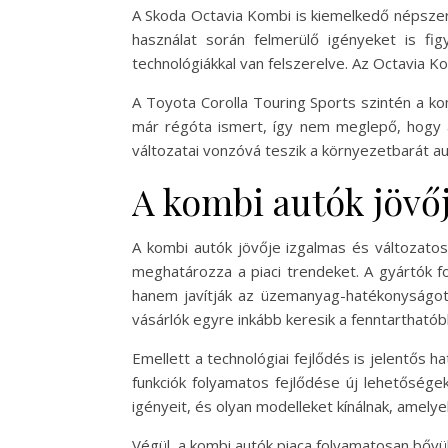
A Skoda Octavia Kombi is kiemelkedő népszer
használat során felmerülő igényeket is fi
technológiákkal van felszerelve. Az Octavia Ko
A Toyota Corolla Touring Sports szintén a k
már régóta ismert, így nem meglepő, hogy a
változatai vonzóvá teszik a környezetbarát a
A kombi autók jövő
A kombi autók jövője izgalmas és változato
meghatározza a piaci trendeket. A gyártók f
hanem javítják az üzemanyag-hatékonyságot 
vásárlók egyre inkább keresik a fenntartható
Emellett a technológiai fejlődés is jelentős 
funkciók folyamatos fejlődése új lehetősége
igényeit, és olyan modelleket kínálnak, amely
Végül, a kombi autók piaca folyamatosan bővül