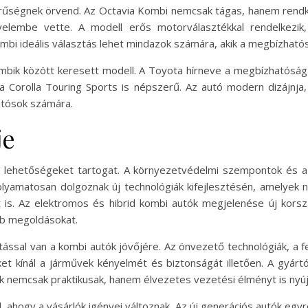
űségnek örvend. Az Octavia Kombi nemcsak tágas, hanem rendkívü
gyelembe vette. A modell erős motorválasztékkal rendelkezik
mbi ideális választás lehet mindazok számára, akik a megbízhatósá
ombik között keresett modell. A Toyota hírneve a megbízhatóság
 Corolla Touring Sports is népszerű. Az autó modern dizájnja
utósok számára.
je
s lehetőségeket tartogat. A környezetvédelmi szempontok és 
olyamatosan dolgoznak új technológiák kifejlesztésén, amelyek 
is. Az elektromos és hibrid kombi autók megjelenése új kors
bb megoldásokat.
hatással van a kombi autók jövőjére. Az önvezető technológiák, a f
ket kínál a járművek kényelmét és biztonságát illetően. A gyárt
ek nemcsak praktikusak, hanem élvezetes vezetési élményt is nyúj
, ahogy a vásárlók igényei változnak. Az új generációs autók egyr