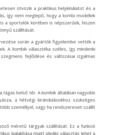
tesen ötvözik a praktikus helykínálatot és a
tás, így nem meglepő, hogy a kombi modellek
és a sportolók körében is népszerűek, hiszen
nyű szállítását.
ervezése során a gyártók figyelembe vették a
ek. A kombik választéka széles, így mindenki
E szegmens fejlődése és változásai izgalmas
a tágas belső tér. A kombik általában nagyobb
ásza, a hétvégi kirándulásokhoz szükséges
t több személlyel, vagy ha rendszeresen szállít
öző méretű tárgyak szállítását. Ez a funkció
us kialakítása miatt ideális választás lehet a