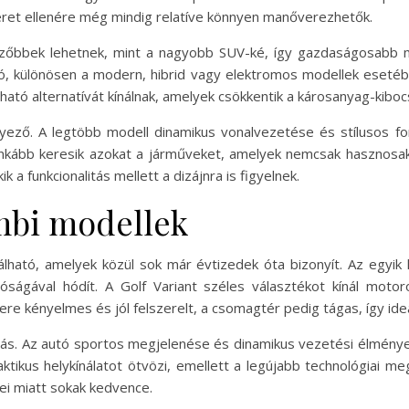
éret ellenére még mindig relatíve könnyen manőverezhetők.
vezőbbek lehetnek, mint a nagyobb SUV-ké, így gazdaságosabb 
, különösen a modern, hibrid vagy elektromos modellek esetébe
ató alternatívát kínálnak, amelyek csökkentik a károsanyag-kiboc
ező. A legtöbb modell dinamikus vonalvezetése és stílusos for
kább keresik azokat a járműveket, amelyek nemcsak hasznosak,
 a funkcionalitás mellett a dizájnra is figyelnek.
mbi modellek
ható, amelyek közül sok már évtizedek óta bizonyít. Az egyik
tóságával hódít. A Golf Variant széles választékot kínál moto
ere kényelmes és jól felszerelt, a csomagtér pedig tágas, így ide
ás. Az autó sportos megjelenése és dinamikus vezetési élménye v
ikus helykínálatot ötvözi, emellett a legújabb technológiai me
ei miatt sokak kedvence.