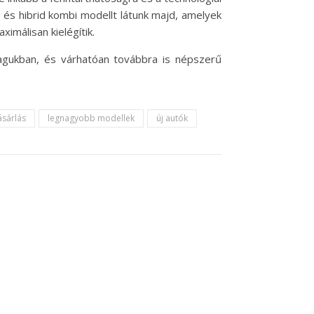
s és hibrid kombi modellt látunk majd, amelyek
málisan kielégítik.
agukban, és várhatóan továbbra is népszerű
ásárlás
legnagyobb modellek
új autók