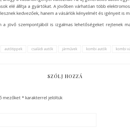
ívások elé állítja a gyártókat. A jövőben várhatóan több elektromo
sznek kedvezőek, hanem a vásárlók kényelmét és igényeit is maxi
 a jövő szempontjából is izgalmas lehetőségeket rejtenek m
autótippek
családi autók
járművek
kombi autók
kombi v
SZÓLJ HOZZÁ
ző mezőket
*
karakterrel jelöltük