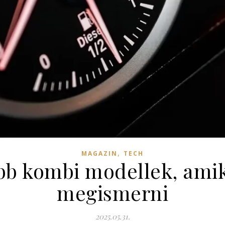
,
MAGAZIN
TECH
bb kombi modellek, ami
megismerni
2025.05.31.