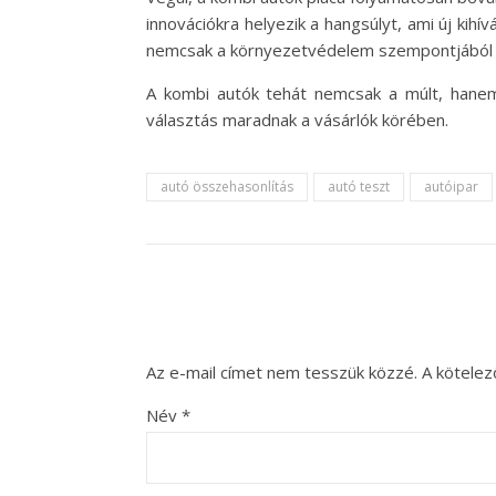
innovációkra helyezik a hangsúlyt, ami új kih
nemcsak a környezetvédelem szempontjából le
A kombi autók tehát nemcsak a múlt, hanem
választás maradnak a vásárlók körében.
autó összehasonlítás
autó teszt
autóipar
Az e-mail címet nem tesszük közzé.
A kötele
Név
*