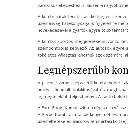
városi közlekedéshez is, hiszen a nagyobb m
A kombi autók fenntartási költségei is ked
üzemanyag-hatékonysága is figyelemre méltó
növekedésével a gyártók egyre több fenntarth
A kombik sportos megjelenése is vonzó tény
szempontból is kedvező. Az autósok egyre in
tökéletes választás lehetnek azok számára, akik
Legnépszerűbb ko
A piacon számos népszerű kombi modell talál
amely kifinomult kialakításával és megbízha
legmegfelelőbb teljesítményt. Az autó belső t
A Ford Focus Kombi szintén népszerű választ
A Focus Kombi az utasok kényelmét és a prakt
üzemeltetése és alacsony fenntartási költség