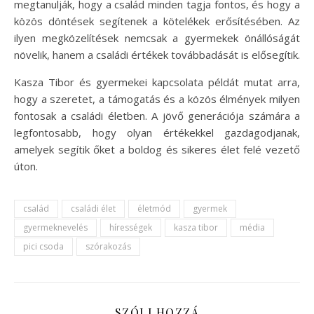
megtanulják, hogy a család minden tagja fontos, és hogy a
közös döntések segítenek a kötelékek erősítésében. Az
ilyen megközelítések nemcsak a gyermekek önállóságát
növelik, hanem a családi értékek továbbadását is elősegítik.
Kasza Tibor és gyermekei kapcsolata példát mutat arra,
hogy a szeretet, a támogatás és a közös élmények milyen
fontosak a családi életben. A jövő generációja számára a
legfontosabb, hogy olyan értékekkel gazdagodjanak,
amelyek segítik őket a boldog és sikeres élet felé vezető
úton.
család
családi élet
életmód
gyermek
gyermeknevelés
hírességek
kasza tibor
média
pici csoda
szórakozás
SZÓLJ HOZZÁ