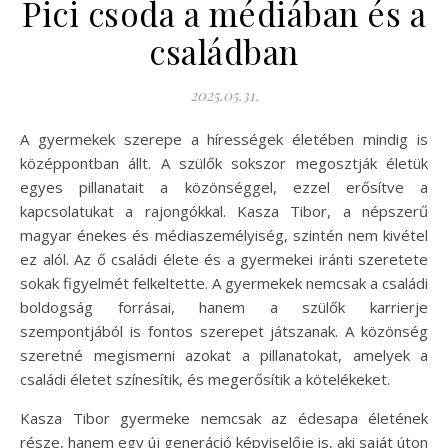
Pici csoda a médiában és a
családban
2025.05.31.
A gyermekek szerepe a hírességek életében mindig is
középpontban állt. A szülők sokszor megosztják életük
egyes pillanatait a közönséggel, ezzel erősítve a
kapcsolatukat a rajongókkal. Kasza Tibor, a népszerű
magyar énekes és médiaszemélyiség, szintén nem kivétel
ez alól. Az ő családi élete és a gyermekei iránti szeretete
sokak figyelmét felkeltette. A gyermekek nemcsak a családi
boldogság forrásai, hanem a szülők karrierje
szempontjából is fontos szerepet játszanak. A közönség
szeretné megismerni azokat a pillanatokat, amelyek a
családi életet színesítik, és megerősítik a kötelékeket.
Kasza Tibor gyermeke nemcsak az édesapa életének
része, hanem egy új generáció képviselője is, aki saját úton