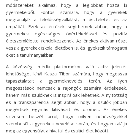
módszereket alkalmaz, hogy a legjobbat hozza ki
gyermekeiből. Fontos számára, hogy a gyerekek
megtanulják a felelősségvállalást, a tiszteletet és az
empátiát. Ezek az értékek segíthetnek abban, hogy a
gyermekek egészséges önértékeléssel és pozitív
életszemlélettel rendelkezzenek. Az énekes aktívan részt
vesz a gyerekek iskolai életében is, és igyekszik támogatni
őket a tanulmányaikban.
A közösségi média platformokon való aktív jelenlét
lehetőséget kínál Kasza Tibor számára, hogy megossza
tapasztalatait a gyermeknevelés terén. Az ilyen
megosztások nemcsak a rajongók számára érdekesek,
hanem más szülőknek is inspirálóak lehetnek. A nyitottság
és a transzparencia segít abban, hogy a szülők jobban
megértsék egymás kihívásait és örömeit. Az énekes
szívesen beszél arról, hogy milyen nehézségekkel
szembesül a gyerekek nevelése során, és hogyan találja
meg az egyensúlyt a hivatali és családi élet között.