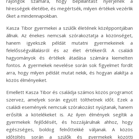
rajongók számára, hogy bepillantást nyerjenek a
hírességek életébe, és megértsék, milyen értékek vezérlik
őket a mindennapokban.
Kasza Tibor gyermekei a szülők életének középpontjában
állnak. Az énekes nemcsak szórakoztatja a közönséget,
hanem igyekszik példát mutatni gyermekeinek a
felelősségvállalásról és az élet értékeiről. A családi
hagyományok és értékek átadása számára kiemelten
fontos. A gyermekek nevelése során sok figyelmet fordít
arra, hogy milyen példát mutat nekik, és hogyan alakítja a
közös élményeiket.
Emellett Kasza Tibor és családja számos közös programot
szervez, amelyek során együtt tölthetnek időt. Ezek a
családi események nemcsak szórakozást nyújtanak, hanem
erősítik a kötelékeket is. Az ilyen élmények segítik a
gyermekek fejlődését, és hozzájárulnak ahhoz, hogy
egészséges, boldog felnőttekké váljanak. A közös
időtöltés során a szülők és gyermekek közötti