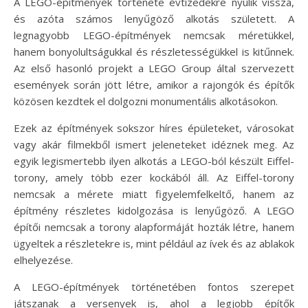
A LEGO-építmények története évtizedekre nyúlik vissza,
és azóta számos lenyűgöző alkotás született. A
legnagyobb LEGO-építmények nemcsak méretükkel,
hanem bonyolultságukkal és részletességükkel is kitűnnek.
Az első hasonló projekt a LEGO Group által szervezett
események során jött létre, amikor a rajongók és építők
közösen kezdtek el dolgozni monumentális alkotásokon.
Ezek az építmények sokszor híres épületeket, városokat
vagy akár filmekből ismert jeleneteket idéznek meg. Az
egyik legismertebb ilyen alkotás a LEGO-ból készült Eiffel-
torony, amely több ezer kockából áll. Az Eiffel-torony
nemcsak a mérete miatt figyelemfelkeltő, hanem az
építmény részletes kidolgozása is lenyűgöző. A LEGO
építői nemcsak a torony alapformáját hozták létre, hanem
ügyeltek a részletekre is, mint például az ívek és az ablakok
elhelyezése.
A LEGO-építmények történetében fontos szerepet
játszanak a versenyek is, ahol a legjobb építők