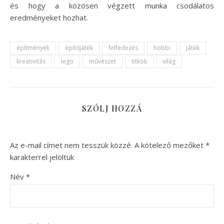
és hogy a közösen végzett munka csodálatos
eredményeket hozhat.
építmények
építőjáték
felfedezés
hobbi
játék
kreativitás
lego
művészet
titkok
világ
SZÓLJ HOZZÁ
Az e-mail címet nem tesszük közzé.
A kötelező mezőket
*
karakterrel jelöltük
Név
*