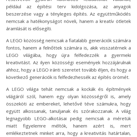
például az építési terv kidolgozása, az anyagok
beszerzése vagy a tényleges építés. Az együttműködés
nemcsak a hatékonyságot növeli, hanem a kreatív ötletek
áramlását is elősegíti.
A LEGO közösség nemcsak a fiatalabb generációk számára
fontos, hanem a felnőttek számára is, akik visszatérnek a
LEGO világába, hogy újra felfedezzék a gyermeki
kreativitást. Az ilyen közösségi események hozzájárulnak
ahhoz, hogy a LEGO iránti szeretet tovább éljen, és hogy a
következő generációk is felfedezhessék az építés örömét.
A LEGO világa tehát nemcsak a kockák és építmények
világáról szól, hanem egy olyan közösségről is, amely
összeköti az embereket, lehetővé téve számukra, hogy
együtt alkossanak, tanuljanak és szórakozzanak. A világ
legnagyobb LEGO-alkotásai pedig nemcsak a méretük
miatt figyelemre méltók, hanem azért is, mert
emlékeztetnek minket arra, hogy a kreativitás határtalan,