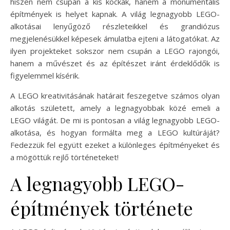
hiszen nem csupán a kis kockák, hanem a monumentális
építmények is helyet kapnak. A világ legnagyobb LEGO-
alkotásai lenyűgöző részleteikkel és grandiózus
megjelenésükkel képesek ámulatba ejteni a látogatókat. Az
ilyen projekteket sokszor nem csupán a LEGO rajongói,
hanem a művészet és az építészet iránt érdeklődők is
figyelemmel kísérik.
A LEGO kreativitásának határait feszegetve számos olyan
alkotás született, amely a legnagyobbak közé emeli a
LEGO világát. De mi is pontosan a világ legnagyobb LEGO-
alkotása, és hogyan formálta meg a LEGO kultúráját?
Fedezzük fel együtt ezeket a különleges építményeket és
a mögöttük rejlő történeteket!
A legnagyobb LEGO-
építmények története