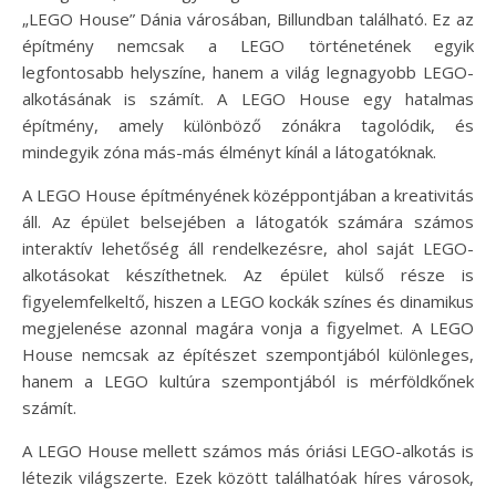
„LEGO House” Dánia városában, Billundban található. Ez az
építmény nemcsak a LEGO történetének egyik
legfontosabb helyszíne, hanem a világ legnagyobb LEGO-
alkotásának is számít. A LEGO House egy hatalmas
építmény, amely különböző zónákra tagolódik, és
mindegyik zóna más-más élményt kínál a látogatóknak.
A LEGO House építményének középpontjában a kreativitás
áll. Az épület belsejében a látogatók számára számos
interaktív lehetőség áll rendelkezésre, ahol saját LEGO-
alkotásokat készíthetnek. Az épület külső része is
figyelemfelkeltő, hiszen a LEGO kockák színes és dinamikus
megjelenése azonnal magára vonja a figyelmet. A LEGO
House nemcsak az építészet szempontjából különleges,
hanem a LEGO kultúra szempontjából is mérföldkőnek
számít.
A LEGO House mellett számos más óriási LEGO-alkotás is
létezik világszerte. Ezek között találhatóak híres városok,