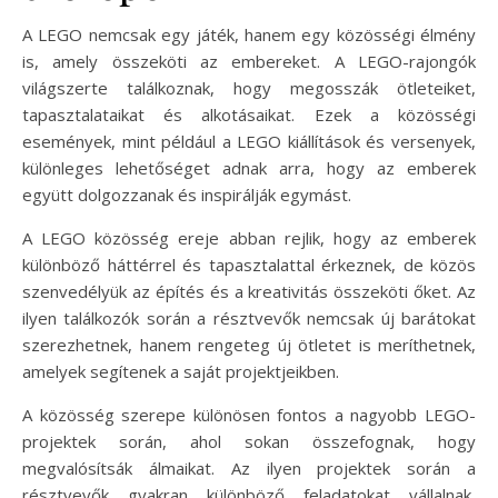
A LEGO nemcsak egy játék, hanem egy közösségi élmény
is, amely összeköti az embereket. A LEGO-rajongók
világszerte találkoznak, hogy megosszák ötleteiket,
tapasztalataikat és alkotásaikat. Ezek a közösségi
események, mint például a LEGO kiállítások és versenyek,
különleges lehetőséget adnak arra, hogy az emberek
együtt dolgozzanak és inspirálják egymást.
A LEGO közösség ereje abban rejlik, hogy az emberek
különböző háttérrel és tapasztalattal érkeznek, de közös
szenvedélyük az építés és a kreativitás összeköti őket. Az
ilyen találkozók során a résztvevők nemcsak új barátokat
szerezhetnek, hanem rengeteg új ötletet is meríthetnek,
amelyek segítenek a saját projektjeikben.
A közösség szerepe különösen fontos a nagyobb LEGO-
projektek során, ahol sokan összefognak, hogy
megvalósítsák álmaikat. Az ilyen projektek során a
résztvevők gyakran különböző feladatokat vállalnak,