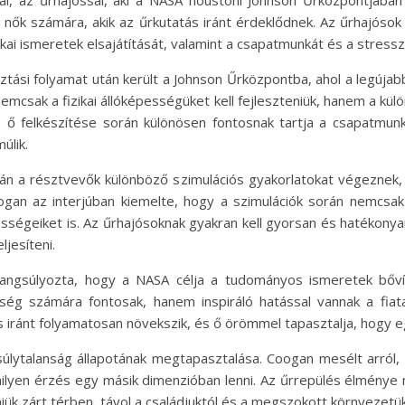
l, az űrhajóssal, aki a NASA houstoni Johnson Űrközpontjában
tal nők számára, akik az űrkutatás iránt érdeklődnek. Az űrhajóso
nikai ismeretek elsajátítását, valamint a csapatmunkát és a stress
tási folyamat után került a Johnson Űrközpontba, ahol a legúja
nemcsak a fizikai állóképességüket kell fejleszteniük, hanem a 
az ő felkészítése során különösen fontosnak tartja a csapatm
úlik.
 a résztvevők különböző szimulációs gyakorlatokat végeznek, a
ogan az interjúban kiemelte, hogy a szimulációk során nemcsak 
égeiket is. Az űrhajósoknak gyakran kell gyorsan és hatékonya
ljesíteni.
hangsúlyozta, hogy a NASA célja a tudományos ismeretek bőví
 számára fontosak, hanem inspiráló hatással vannak a fiata
 iránt folyamatosan növekszik, és ő örömmel tapasztalja, hogy eg
súlytalanság állapotának megtapasztalása. Coogan mesélt arról,
lyen érzés egy másik dimenzióban lenni. Az űrrepülés élménye ne
niük zárt térben, távol a családjuktól és a megszokott környezetük