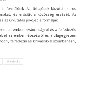
 is formálódik. Az űrhajósok közötti szoros
mákat, és erősítik a közösség érzését. Az
az űrkutatás jövőjét is formálják.
anem az emberi kíváncsiságról és a felfedezés
elvet az emberi létezésről és a világegyetem
dni, felfedezni és kihívásokkal szembenézni,
űrkutatás