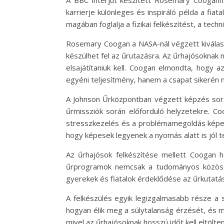
A BBC interjút készített Rosemary Cooganna
karrierje különleges és inspiráló példa a fia
magában foglalja a fizikai felkészítést, a tech
Rosemary Coogan a NASA-nál végzett kiválasz
készülhet fel az űrutazásra. Az űrhajósoknak 
elsajátítaniuk kell. Coogan elmondta, hogy 
egyéni teljesítmény, hanem a csapat sikerén m
A Johnson Űrközpontban végzett képzés során
űrmissziók során előforduló helyzetekre. Co
stresszkezelés és a problémamegoldás képess
hogy képesek legyenek a nyomás alatt is jól te
Az űrhajósok felkészítése mellett Coogan 
űrprogramok nemcsak a tudományos közösség
gyerekek és fiatalok érdeklődése az űrkutatás
A felkészülés egyik legizgalmasabb része a 
hogyan élik meg a súlytalanság érzését, és mi
mivel az űrhajósoknak hosszú időt kell eltölte