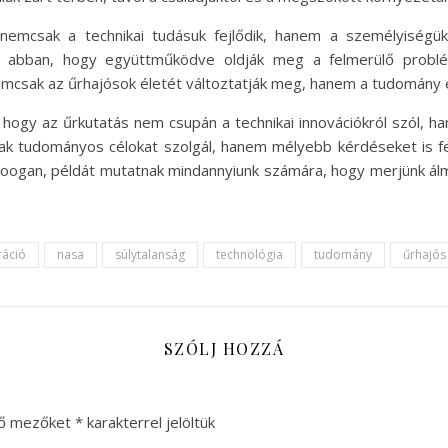
nemcsak a technikai tudásuk fejlődik, hanem a személyiségük
t abban, hogy együttműködve oldják meg a felmerülő problé
csak az űrhajósok életét változtatják meg, hanem a tudomány és 
 hogy az űrkutatás nem csupán a technikai innovációkról szól, h
csak tudományos célokat szolgál, hanem mélyebb kérdéseket is f
ogan, példát mutatnak mindannyiunk számára, hogy merjünk álmo
ráció
nasa
súlytalanság
technológia
tudomány
űrhajós
SZÓLJ HOZZÁ
ző mezőket
*
karakterrel jelöltük