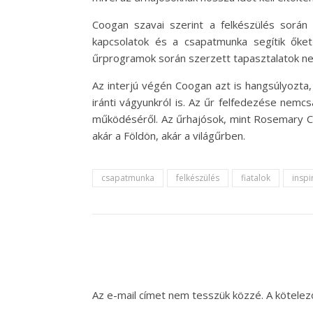
Coogan szavai szerint a felkészülés során 
kapcsolatok és a csapatmunka segítik őke
űrprogramok során szerzett tapasztalatok nem
Az interjú végén Coogan azt is hangsúlyozta,
iránti vágyunkról is. Az űr felfedezése nem
működéséről. Az űrhajósok, mint Rosemary Co
akár a Földön, akár a világűrben.
csapatmunka
felkészülés
fiatalok
inspi
Az e-mail címet nem tesszük közzé.
A kötele