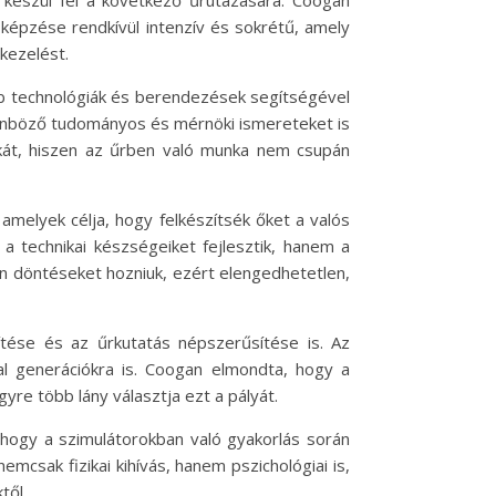
 készül fel a következő űrutazására. Coogan
k képzése rendkívül intenzív és sokrétű, amely
zkezelést.
bb technológiák és berendezések segítségével
különböző tudományos és mérnöki ismereteket is
unkát, hiszen az űrben való munka nem csupán
melyek célja, hogy felkészítsék őket a valós
a technikai készségeiket fejlesztik, hanem a
n döntéseket hozniuk, ezért elengedhetetlen,
tése és az űrkutatás népszerűsítése is. Az
l generációkra is. Coogan elmondta, hogy a
yre több lány választja ezt a pályát.
 hogy a szimulátorokban való gyakorlás során
mcsak fizikai kihívás, hanem pszichológiai is,
től.