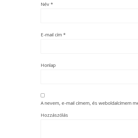
Név
*
E-mail cím
*
Honlap
A nevem, e-mail címem, és weboldalcímem m
Hozzászólás