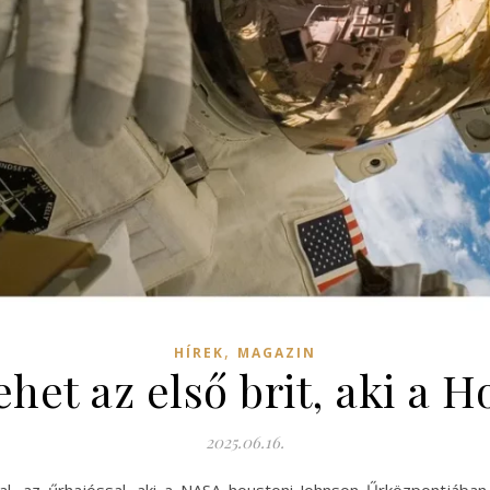
,
HÍREK
MAGAZIN
ehet az első brit, aki a H
2025.06.16.