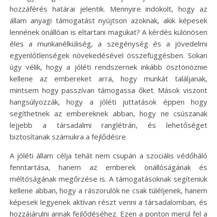
hozzáférés határai jelentik. Mennyire indokolt, hogy az
állam anyagi támogatást nyújtson azoknak, akik képesek
lennének önállóan is eltartani magukat? A kérdés különösen
éles a munkanélküliség, a szegénység és a jövedelmi
egyenlőtlenségek növekedésével összefüggésben. Sokan
úgy vélik, hogy a jóléti rendszernek inkább ösztönöznie
kellene az embereket arra, hogy munkát találjanak,
mintsem hogy passzívan támogassa őket. Mások viszont
hangsúlyozzák, hogy a jóléti juttatások éppen hogy
segíthetnek az embereknek abban, hogy ne csúszanak
lejjebb a társadalmi ranglétrán, és lehetőséget
biztosítanak számukra a fejlődésre.
A jóléti állam célja tehát nem csupán a szociális védőháló
fenntartása, hanem az emberek önállóságának és
méltóságának megőrzése is. A támogatásoknak segíteniük
kellene abban, hogy a rászorulók ne csak túléljenek, hanem
képesek legyenek aktívan részt venni a társadalomban, és
hozzájárulni annak fejlődéséhez. Ezen a ponton merül fel a