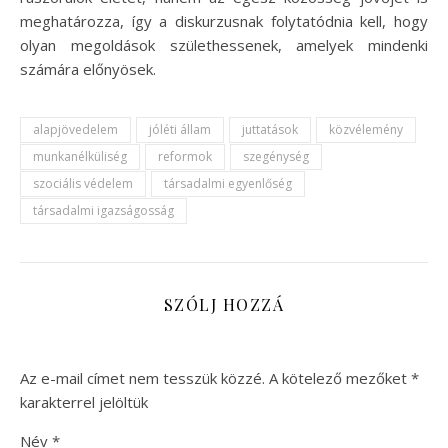
meghatározza, így a diskurzusnak folytatódnia kell, hogy
olyan megoldások születhessenek, amelyek mindenki
számára előnyösek.
alapjövedelem
jóléti állam
juttatások
közvélemény
munkanélküliség
reformok
szegénység
szociális védelem
társadalmi egyenlőség
társadalmi igazságosság
SZÓLJ HOZZÁ
Az e-mail címet nem tesszük közzé.
A kötelező mezőket
*
karakterrel jelöltük
Név
*