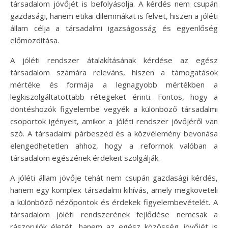
társadalom jövőjét is befolyásolja. A kérdés nem csupán
gazdasági, hanem etikai dilemmákat is felvet, hiszen a jóléti
állam célja a társadalmi igazságosság és egyenlőség
előmozdítása.
A jóléti rendszer átalakításának kérdése az egész
társadalom számára releváns, hiszen a támogatások
mértéke és formája a legnagyobb mértékben a
legkiszolgáltatottabb rétegeket érinti. Fontos, hogy a
döntéshozók figyelembe vegyék a különböző társadalmi
csoportok igényeit, amikor a jóléti rendszer jövőjéről van
szó. A társadalmi párbeszéd és a közvélemény bevonása
elengedhetetlen ahhoz, hogy a reformok valóban a
társadalom egészének érdekeit szolgálják.
A jóléti állam jövője tehát nem csupán gazdasági kérdés,
hanem egy komplex társadalmi kihívás, amely megköveteli
a különböző nézőpontok és érdekek figyelembevételét. A
társadalom jóléti rendszerének fejlődése nemcsak a
rászorulók életét, hanem az egész közösség jövőjét is