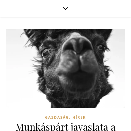
,
GAZDASÁG
HÍREK
Munkáspárt javaslata a