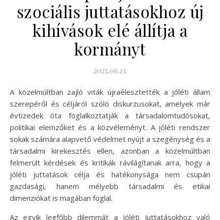
szociális juttatásokhoz új
kihívások elé állítja a
kormányt
2025.06.15.
A közelmúltban zajló viták újraélesztették a jóléti állam
szerepéről és céljáról szóló diskurzusokat, amelyek már
évtizedek óta foglalkoztatják a társadalomtudósokat,
politikai elemzőket és a közvéleményt. A jóléti rendszer
sokak számára alapvető védelmet nyújt a szegénység és a
társadalmi kirekesztés ellen, azonban a közelmúltban
felmerült kérdések és kritikák rávilágítanak arra, hogy a
jóléti juttatások célja és hatékonysága nem csupán
gazdasági, hanem mélyebb társadalmi és etikai
dimenziókat is magában foglal.
Az egyik legfőbb dilemmát a jóléti juttatásokhoz való