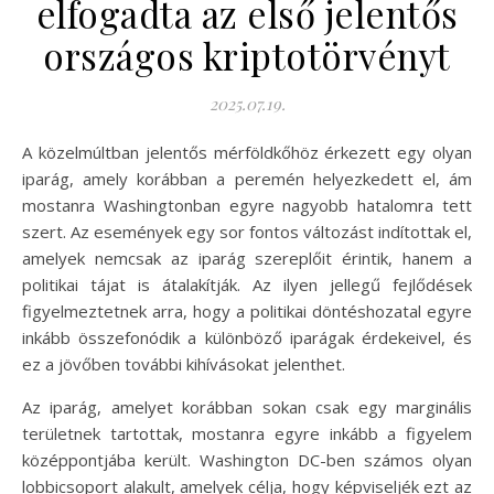
elfogadta az első jelentős
országos kriptotörvényt
2025.07.19.
A közelmúltban jelentős mérföldkőhöz érkezett egy olyan
iparág, amely korábban a peremén helyezkedett el, ám
mostanra Washingtonban egyre nagyobb hatalomra tett
szert. Az események egy sor fontos változást indítottak el,
amelyek nemcsak az iparág szereplőit érintik, hanem a
politikai tájat is átalakítják. Az ilyen jellegű fejlődések
figyelmeztetnek arra, hogy a politikai döntéshozatal egyre
inkább összefonódik a különböző iparágak érdekeivel, és
ez a jövőben további kihívásokat jelenthet.
Az iparág, amelyet korábban sokan csak egy marginális
területnek tartottak, mostanra egyre inkább a figyelem
középpontjába került. Washington DC-ben számos olyan
lobbicsoport alakult, amelyek célja, hogy képviseljék ezt az