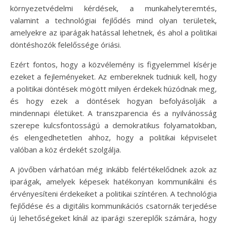
környezetvédelmi kérdések, a munkahelyteremtés,
valamint a technológiai fejlődés mind olyan területek,
amelyekre az iparágak hatással lehetnek, és ahol a politikai
döntéshozók felelőssége óriási.
Ezért fontos, hogy a közvélemény is figyelemmel kísérje
ezeket a fejleményeket. Az embereknek tudniuk kell, hogy
a politikai döntések mögött milyen érdekek húzódnak meg,
és hogy ezek a döntések hogyan befolyásolják a
mindennapi életüket. A transzparencia és a nyilvánosság
szerepe kulcsfontosságú a demokratikus folyamatokban,
és elengedhetetlen ahhoz, hogy a politikai képviselet
valóban a köz érdekét szolgálja.
A jövőben várhatóan még inkább felértékelődnek azok az
iparágak, amelyek képesek hatékonyan kommunikálni és
érvényesíteni érdekeiket a politikai színtéren. A technológia
fejlődése és a digitális kommunikációs csatornák terjedése
új lehetőségeket kínál az iparági szereplők számára, hogy