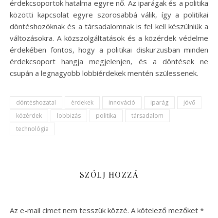
érdekcsoportok hatalma egyre nő. Az iparágak és a politika
közötti kapcsolat egyre szorosabbá válik, így a politikai
döntéshozóknak és a társadalomnak is fel kell készülniük a
változásokra. A közszolgáltatások és a közérdek védelme
érdekében fontos, hogy a politikai diskurzusban minden
érdekcsoport hangja megjelenjen, és a döntések ne
csupán a legnagyobb lobbiérdekek mentén szülessenek.
döntéshozatal
érdekek
innováció
iparág
jövő
közérdek
lobbizás
politika
társadalom
technológia
SZÓLJ HOZZÁ
Az e-mail címet nem tesszük közzé.
A kötelező mezőket
*