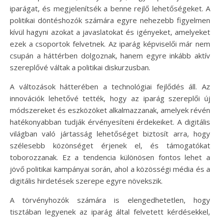
iparágat, és megjelenítsék a benne rejlő lehetőségeket. A
politikai döntéshozók számára egyre nehezebb figyelmen
kívül hagyni azokat a javaslatokat és igényeket, amelyeket
ezek a csoportok felvetnek. Az iparág képviselői már nem
csupán a háttérben dolgoznak, hanem egyre inkább aktív
szereplővé váltak a politikai diskurzusban.
A változások hátterében a technológiai fejlődés áll. Az
innovációk lehetővé tették, hogy az iparág szereplői új
módszereket és eszközöket alkalmazzanak, amelyek révén
hatékonyabban tudják érvényesíteni érdekeiket. A digitális
világban való jártasság lehetőséget biztosít arra, hogy
szélesebb közönséget érjenek el, és támogatókat
toborozzanak. Ez a tendencia különösen fontos lehet a
jövő politikai kampányai során, ahol a közösségi média és a
digitális hirdetések szerepe egyre növekszik.
A törvényhozók számára is elengedhetetlen, hogy
tisztában legyenek az iparág által felvetett kérdésekkel,